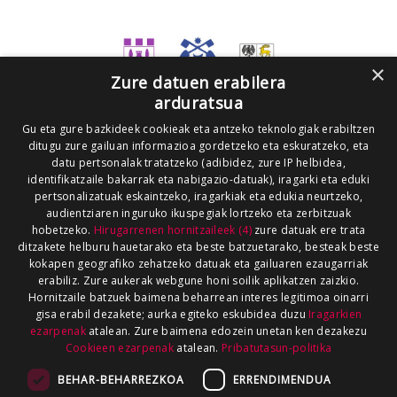
×
Zure datuen erabilera
arduratsua
Gu eta gure bazkideek cookieak eta antzeko teknologiak erabiltzen
ditugu zure gailuan informazioa gordetzeko eta eskuratzeko, eta
datu pertsonalak tratatzeko (adibidez, zure IP helbidea,
identifikatzaile bakarrak eta nabigazio-datuak), iragarki eta eduki
pertsonalizatuak eskaintzeko, iragarkiak eta edukia neurtzeko,
audientziaren inguruko ikuspegiak lortzeko eta zerbitzuak
hobetzeko.
Hirugarrenen hornitzaileek (4)
zure datuak ere trata
ditzakete helburu hauetarako eta beste batzuetarako, besteak beste
kokapen geografiko zehatzeko datuak eta gailuaren ezaugarriak
erabiliz. Zure aukerak webgune honi soilik aplikatzen zaizkio.
Hornitzaile batzuek baimena beharrean interes legitimoa oinarri
gisa erabil dezakete; aurka egiteko eskubidea duzu
Iragarkien
ezarpenak
atalean. Zure baimena edozein unetan ken dezakezu
Cookieen ezarpenak
atalean.
Pribatutasun-politika
BEHAR-BEHARREZKOA
ERRENDIMENDUA