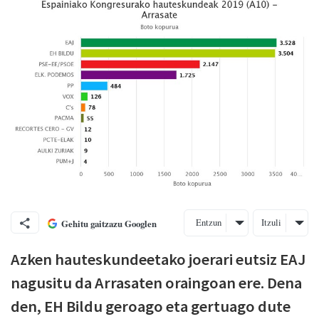
Entzun
Itzuli
Gehitu gaitzazu Googlen
Azken hauteskundeetako joerari eutsiz EAJ
nagusitu da Arrasaten oraingoan ere. Dena
den, EH Bildu geroago eta gertuago dute