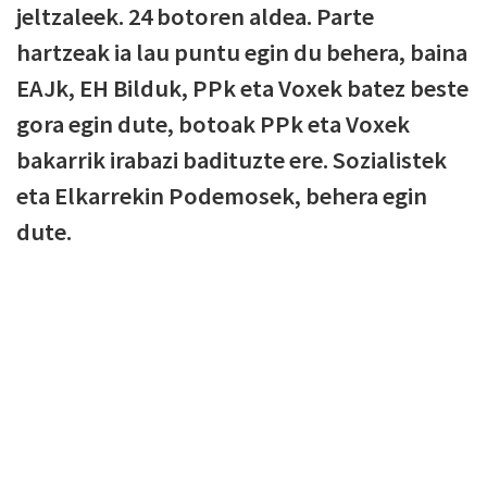
jeltzaleek. 24 botoren aldea. Parte
hartzeak ia lau puntu egin du behera, baina
EAJk, EH Bilduk, PPk eta Voxek batez beste
gora egin dute, botoak PPk eta Voxek
bakarrik irabazi badituzte ere. Sozialistek
eta Elkarrekin Podemosek, behera egin
dute.