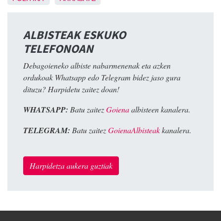
ALBISTEAK ESKUKO
TELEFONOAN
Debagoieneko albiste nabarmenenak eta azken
ordukoak Whatsapp edo Telegram bidez jaso gura
dituzu? Harpidetu zaitez doan!
WHATSAPP:
Batu zaitez
Goiena
albisteen kanalera.
TELEGRAM:
Batu zaitez
GoienaAlbisteak
kanalera.
Harpidetza aukera guztiak