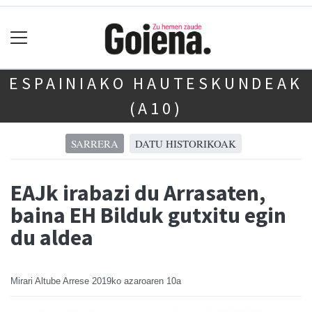
ESPAINIAKO HAUTESKUNDEAK
(A10)
SARRERA
DATU HISTORIKOAK
EAJk irabazi du Arrasaten,
baina EH Bilduk gutxitu egin
du aldea
Mirari Altube Arrese
2019ko azaroaren 10a