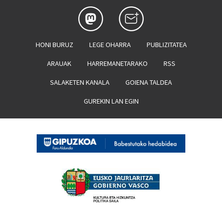
HONI BURUZ
LEGE OHARRA
PUBLIZITATEA
ARAUAK
HARREMANETARAKO
RSS
SALAKETEN KANALA
GOIENA TALDEA
GUREKIN LAN EGIN