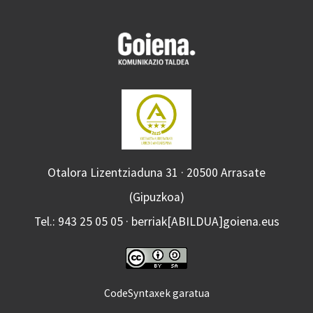
Otalora Lizentziaduna 31 · 20500 Arrasate
(Gipuzkoa)
Tel.: 943 25 05 05 · berriak[ABILDUA]goiena.eus
CodeSyntaxek garatua