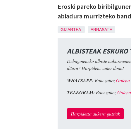
Eroski pareko biribilgune
abiadura murrizteko banda
GIZARTEA
ARRASATE
ALBISTEAK ESKUKO
Debagoieneko albiste nabarmenen
dituzu? Harpidetu zaitez doan!
WHATSAPP:
Batu zaitez
Goiena
TELEGRAM:
Batu zaitez
Goiena
Harpidetza aukera guztiak