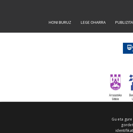
HONI BURUZ
LEGE OHARRA
PUBLIZIT
Gu eta gure
gordet
identifika