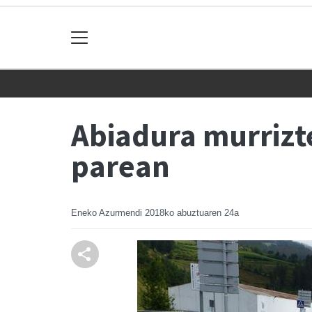
Abiadura murrizte
parean
Eneko Azurmendi
2018ko abuztuaren 24a