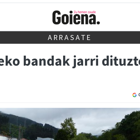
ARRASATE
ko bandak jarri dituzt