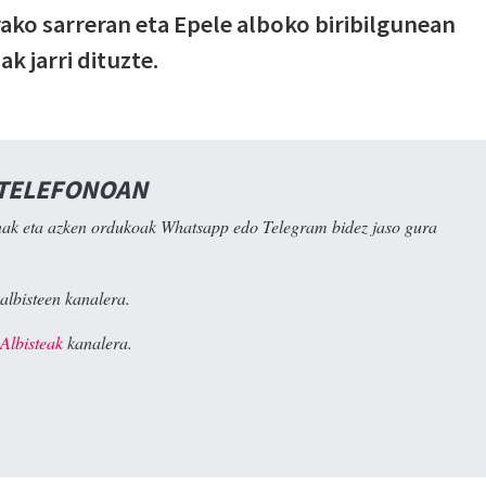
rako sarreran eta Epele alboko biribilgunean
k jarri dituzte.
 TELEFONOAN
ak eta azken ordukoak Whatsapp edo Telegram bidez jaso gura
albisteen kanalera.
Albisteak
kanalera.