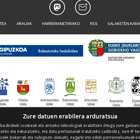
ATEA
ARAUAK
HARREMANETARAKO
RSS
SALAKETEN KAN
Zure datuen erabilera arduratsua
 bazkideek cookieak eta antzeko teknologiak erabiltzen ditugu zure gailuan
zeko eta eskuratzeko, eta datu pertsonalak tratatzeko (adibidez, zure IP he
tzaile bakarrak eta nabigazio-datuak), iragarki eta eduki pertsonalizatuak e