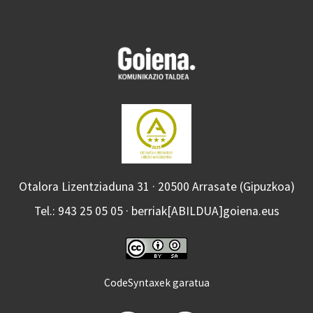
Otalora Lizentziaduna 31 · 20500 Arrasate (Gipuzkoa)
Tel.: 943 25 05 05 · berriak[ABILDUA]goiena.eus
CodeSyntaxek garatua