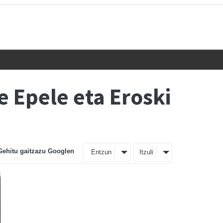
e Epele eta Eroski
Gehitu gaitzazu Googlen
Entzun
Itzuli