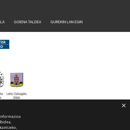
ALA
GOIENA TALDEA
GUREKIN LAN EGIN
×
 informazioa
lbidea,
skaintzeko,