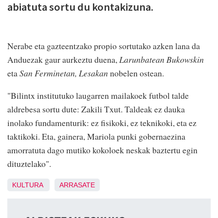
abiatuta sortu du kontakizuna.
Nerabe eta gazteentzako propio sortutako azken lana da
Anduezak gaur aurkeztu duena,
Larunbatean Bukowskin
eta
San Ferminetan, Lesakan
nobelen ostean.
"Bilintx institutuko laugarren mailakoek futbol talde
aldrebesa sortu dute: Zakili Txut. Taldeak ez dauka
inolako fundamenturik: ez fisikoki, ez teknikoki, eta ez
taktikoki. Eta, gainera, Mariola punki gobernaezina
amorratuta dago mutiko kokoloek neskak baztertu egin
dituztelako".
KULTURA
ARRASATE