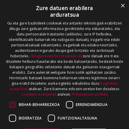
×
Zure datuen erabilera
arduratsua
Gu eta gure bazkideek cookieak eta antzeko teknologiak erabiltzen
ditugu zure gailuan informazioa gordetzeko eta eskuratzeko, eta
datu pertsonalak tratatzeko (adibidez, zure IP helbidea,
identifikatzaile bakarrak eta nabigazio-datuak), iragarki eta eduki
pertsonalizatuak eskaintzeko, iragarkiak eta edukia neurtzeko,
audientziaren inguruko ikuspegiak lortzeko eta zerbitzuak
hobetzeko.
Hirugarrenen hornitzaileek (4)
zure datuak ere trata
ditzakete helburu hauetarako eta beste batzuetarako, besteak beste
kokapen geografiko zehatzeko datuak eta gailuaren ezaugarriak
erabiliz. Zure aukerak webgune honi soilik aplikatzen zaizkio.
Hornitzaile batzuek baimena beharrean interes legitimoa oinarri
gisa erabil dezakete; aurka egiteko eskubidea duzu
Iragarkien
ezarpenak
atalean. Zure baimena edozein unetan ken dezakezu
Cookieen ezarpenak
atalean.
Pribatutasun-politika
BEHAR-BEHARREZKOA
ERRENDIMENDUA
BIDERATZEA
FUNTZIONALTASUNA