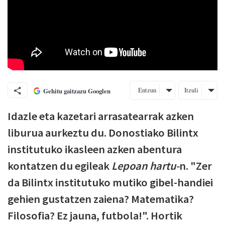
Entzun
Itzuli
Gehitu gaitzazu Googlen
Idazle eta kazetari arrasatearrak azken
liburua aurkeztu du. Donostiako Bilintx
institutuko ikasleen azken abentura
kontatzen du egileak
Lepoan hartu-
n. "Zer
da Bilintx institutuko mutiko gibel-handiei
gehien gustatzen zaiena? Matematika?
Filosofia? Ez jauna, futbola!". Hortik