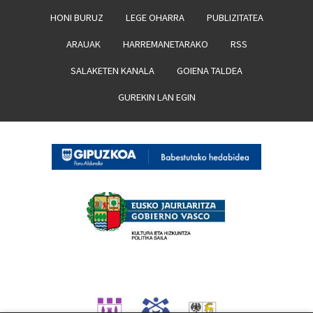
HONI BURUZ
LEGE OHARRA
PUBLIZITATEA
ARAUAK
HARREMANETARAKO
RSS
SALAKETEN KANALA
GOIENA TALDEA
GUREKIN LAN EGIN