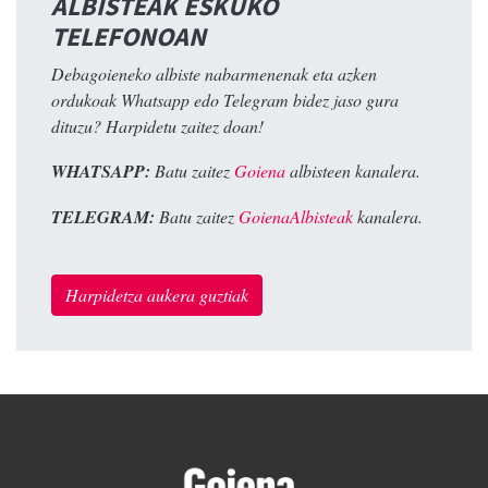
ALBISTEAK ESKUKO
TELEFONOAN
Debagoieneko albiste nabarmenenak eta azken
ordukoak Whatsapp edo Telegram bidez jaso gura
dituzu? Harpidetu zaitez doan!
WHATSAPP:
Batu zaitez
Goiena
albisteen kanalera.
TELEGRAM:
Batu zaitez
GoienaAlbisteak
kanalera.
Harpidetza aukera guztiak