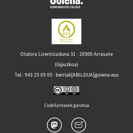
Otalora Lizentziaduna 31 · 20500 Arrasate
(Gipuzkoa)
Tel.: 943 25 05 05 · berriak[ABILDUA]goiena.eus
CodeSyntaxek garatua