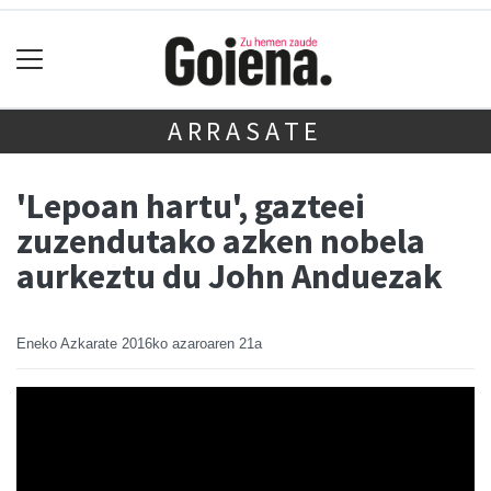
ARRASATE
'Lepoan hartu', gazteei
zuzendutako azken nobela
aurkeztu du John Anduezak
Eneko Azkarate
2016ko azaroaren 21a