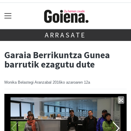
ARRASATE
Garaia Berrikuntza Gunea
barrutik ezagutu dute
Monika Belastegi Aranzabal
2016ko azaroaren 12a