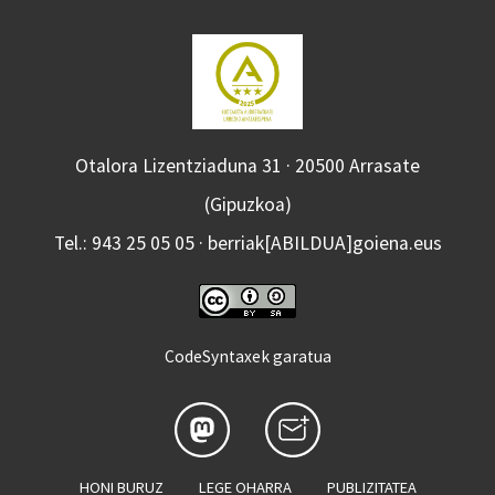
Otalora Lizentziaduna 31 · 20500 Arrasate
(Gipuzkoa)
Tel.: 943 25 05 05 · berriak[ABILDUA]goiena.eus
CodeSyntaxek garatua
HONI BURUZ
LEGE OHARRA
PUBLIZITATEA