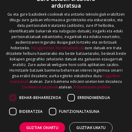
arduratsua
Gu eta gure bazkideek cookieak eta antzeko teknologiak erabiltzen
ditugu zure gailuan informazioa gordetzeko eta eskuratzeko, eta
datu pertsonalak tratatzeko (adibidez, zure IP helbidea,
identifikatzaile bakarrak eta nabigazio-datuak), iragarki eta eduki
pertsonalizatuak eskaintzeko, iragarkiak eta edukia neurtzeko,
audientziaren inguruko ikuspegiak lortzeko eta zerbitzuak
hobetzeko.
Hirugarrenen hornitzaileek (4)
zure datuak ere trata
ditzakete helburu hauetarako eta beste batzuetarako, besteak beste
kokapen geografiko zehatzeko datuak eta gailuaren ezaugarriak
erabiliz. Zure aukerak webgune honi soilik aplikatzen zaizkio.
Hornitzaile batzuek baimena beharrean interes legitimoa oinarri
gisa erabil dezakete; aurka egiteko eskubidea duzu
Iragarkien
ezarpenak
atalean. Zure baimena edozein unetan ken dezakezu
Cookieen ezarpenak
atalean.
Pribatutasun-politika
BEHAR-BEHARREZKOA
ERRENDIMENDUA
BIDERATZEA
FUNTZIONALTASUNA
GUZTIAK ONARTU
GUZTIAK UKATU