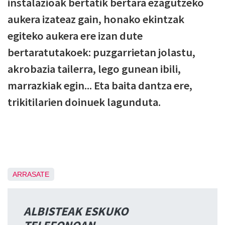
instalazioak bertatik bertara ezagutzeko
aukera izateaz gain, honako ekintzak
egiteko aukera ere izan dute
bertaratutakoek: puzgarrietan jolastu,
akrobazia tailerra, lego gunean ibili,
marrazkiak egin... Eta baita dantza ere,
trikitilarien doinuek lagunduta.
ARRASATE
ALBISTEAK ESKUKO