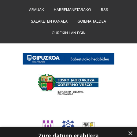
ARAUAK
HARREMANETARAKO
RSS
SALAKETEN KANALA
GOIENA TALDEA
GUREKIN LAN EGIN
×
Zure datuen erabilera