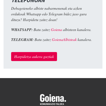
TELEFONOAN
Debagoieneko albiste nabarmenenak eta azken
ordukoak Whatsapp edo Telegram bidez jaso gura
dituzu? Harpidetu zaitez doan!
WHATSAPP:
Batu zaitez
Goiena
albisteen kanalera.
TELEGRAM:
Batu zaitez
GoienaAlbisteak
kanalera.
Harpidetza aukera guztiak