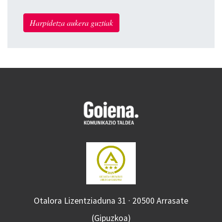
Harpidetza aukera guztiak
Otalora Lizentziaduna 31 · 20500 Arrasate
(Gipuzkoa)