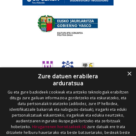
×
Zure datuen erabilera
arduratsua
Gu eta gure bazkideek cookieak eta antzeko teknologiak erabiltzen
ditugu zure gailuan informazioa gordetzeko eta eskuratzeko, eta
datu pertsonalak tratatzeko (adibidez, zure IP helbidea,
identifikatzaile bakarrak eta nabigazio-datuak), iragarki eta eduki
pertsonalizatuak eskaintzeko, iragarkiak eta edukia neurtzeko,
audientziaren inguruko ikuspegiak lortzeko eta zerbitzuak
hobetzeko.
Hirugarrenen hornitzaileek (4)
zure datuak ere trata
ditzakete helburu hauetarako eta beste batzuetarako, besteak beste