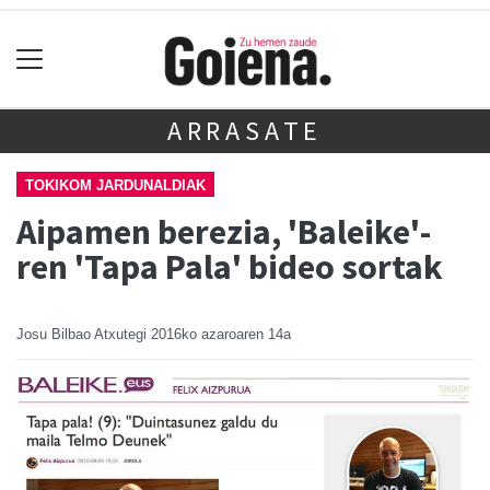
ARRASATE
TOKIKOM JARDUNALDIAK
Aipamen berezia, 'Baleike'-
ren 'Tapa Pala' bideo sortak
Josu Bilbao Atxutegi
2016ko azaroaren 14a