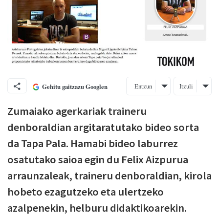
Entzun
Itzuli
Gehitu gaitzazu Googlen
Zumaiako agerkariak traineru
denboraldian argitaratutako bideo sorta
da Tapa Pala. Hamabi bideo laburrez
osatutako saioa egin du Felix Aizpurua
arraunzaleak, traineru denboraldian, kirola
hobeto ezagutzeko eta ulertzeko
azalpenekin, helburu didaktikoarekin.