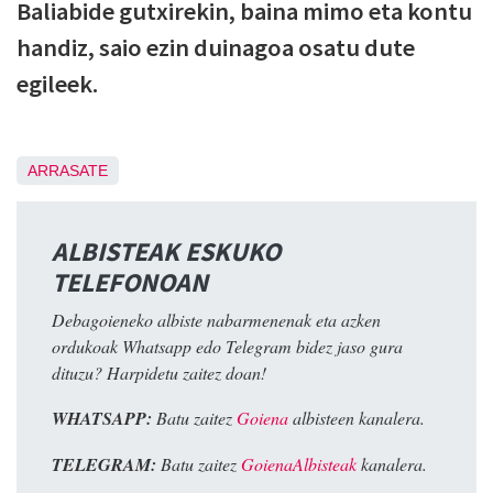
Baliabide gutxirekin, baina mimo eta kontu
handiz, saio ezin duinagoa osatu dute
egileek.
ARRASATE
ALBISTEAK ESKUKO
TELEFONOAN
Debagoieneko albiste nabarmenenak eta azken
ordukoak Whatsapp edo Telegram bidez jaso gura
dituzu? Harpidetu zaitez doan!
WHATSAPP:
Batu zaitez
Goiena
albisteen kanalera.
TELEGRAM:
Batu zaitez
GoienaAlbisteak
kanalera.