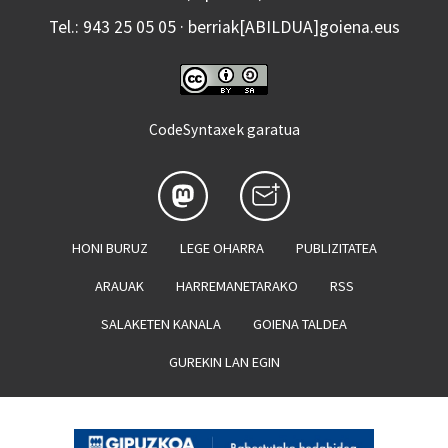
Tel.: 943 25 05 05 · berriak[ABILDUA]goiena.eus
CodeSyntaxek garatua
HONI BURUZ
LEGE OHARRA
PUBLIZITATEA
ARAUAK
HARREMANETARAKO
RSS
SALAKETEN KANALA
GOIENA TALDEA
GUREKIN LAN EGIN