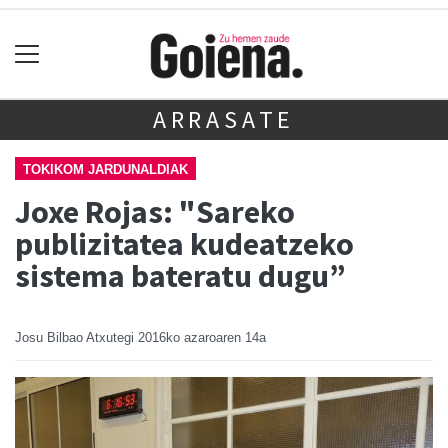
ARRASATE
TOKIKOM JARDUNALDIAK
Joxe Rojas: "Sareko
publizitatea kudeatzeko
sistema bateratu dugu”
Josu Bilbao Atxutegi
2016ko azaroaren 14a