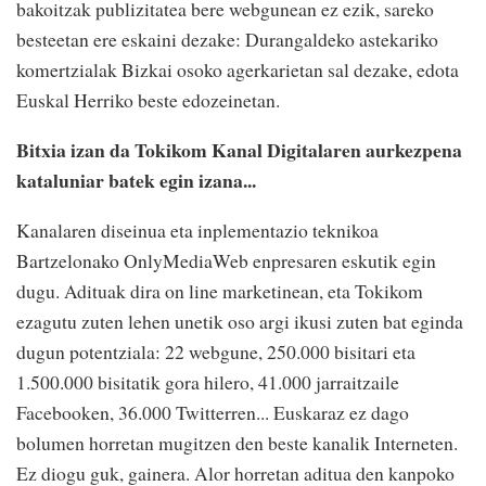
bakoitzak publizitatea bere webgunean ez ezik, sareko
besteetan ere eskaini dezake: Durangaldeko astekariko
komertzialak Bizkai osoko agerkarietan sal dezake, edota
Euskal Herriko beste edozeinetan.
Bitxia izan da Tokikom Kanal Digitalaren aurkezpena
kataluniar batek egin izana...
Kanalaren diseinua eta inplementazio teknikoa
Bartzelonako OnlyMediaWeb enpresaren eskutik egin
dugu. Adituak dira on line marketinean, eta Tokikom
ezagutu zuten lehen unetik oso argi ikusi zuten bat eginda
dugun potentziala: 22 webgune, 250.000 bisitari eta
1.500.000 bisitatik gora hilero, 41.000 jarraitzaile
Facebooken, 36.000 Twitterren... Euskaraz ez dago
bolumen horretan mugitzen den beste kanalik Interneten.
Ez diogu guk, gainera. Alor horretan aditua den kanpoko