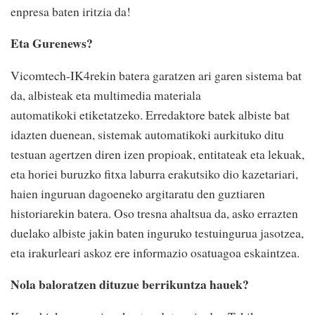
enpresa baten iritzia da!
Eta Gurenews?
Vicomtech-IK4rekin batera garatzen ari garen sistema bat
da, albisteak eta multimedia materiala
automatikoki etiketatzeko. Erredaktore batek albiste bat
idazten duenean, sistemak automatikoki aurkituko ditu
testuan agertzen diren izen propioak, entitateak eta lekuak,
eta horiei buruzko fitxa laburra erakutsiko dio kazetariari,
haien inguruan dagoeneko argitaratu den guztiaren
historiarekin batera. Oso tresna ahaltsua da, asko errazten
duelako albiste jakin baten inguruko testuingurua jasotzea,
eta irakurleari askoz ere informazio osatuagoa eskaintzea.
Nola baloratzen dituzue berrikuntza hauek?