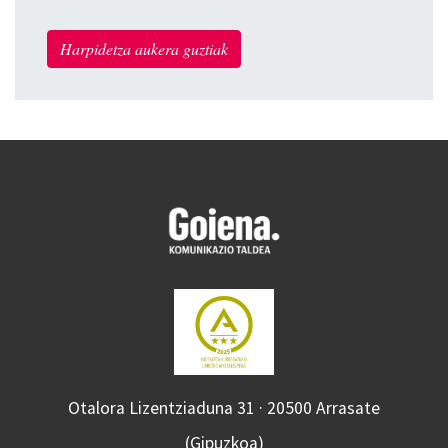
Harpidetza aukera guztiak
Otalora Lizentziaduna 31 · 20500 Arrasate
(Gipuzkoa)