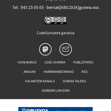
Tel.: 943 25 05 05 · berriak[ABILDUA]goiena.eus
CodeSyntaxek garatua
HONI BURUZ
LEGE OHARRA
PUBLIZITATEA
ARAUAK
HARREMANETARAKO
RSS
SALAKETEN KANALA
GOIENA TALDEA
GUREKIN LAN EGIN