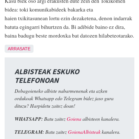
Kasu biek oso argi erakusten dute zein den Tokikomen
bidea: toki komunikabideek bakarka eta
haien txikitasunean lortu ezin dezaketena, denon indarrak
batuta egingarri bihurtzen da. Bi adibide baino ez dira,
baina badugu beste mordoxka bat datozen hilabeteotarako.
ARRASATE
ALBISTEAK ESKUKO
TELEFONOAN
Debagoieneko albiste nabarmenenak eta azken
ordukoak Whatsapp edo Telegram bidez jaso gura
dituzu? Harpidetu zaitez doan!
WHATSAPP:
Batu zaitez
Goiena
albisteen kanalera.
TELEGRAM:
Batu zaitez
GoienaAlbisteak
kanalera.