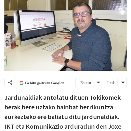
Entzun
Itzuli
Gehitu gaitzazu Googlen
Jardunaldiak antolatu dituen Tokikomek
berak bere uztako hainbat berrikuntza
aurkezteko ere baliatu ditu jardunaldiak.
IKT eta Komunikazio arduradun den Joxe