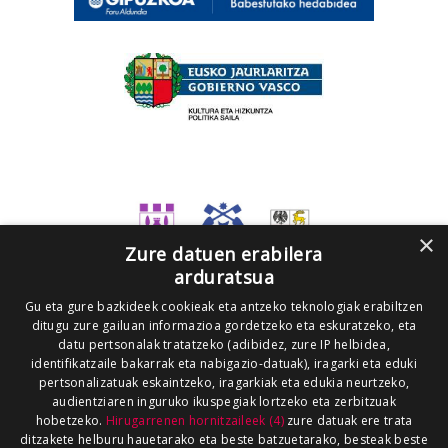
×
Zure datuen erabilera
arduratsua
Gu eta gure bazkideek cookieak eta antzeko teknologiak erabiltzen
ditugu zure gailuan informazioa gordetzeko eta eskuratzeko, eta
datu pertsonalak tratatzeko (adibidez, zure IP helbidea,
identifikatzaile bakarrak eta nabigazio-datuak), iragarki eta eduki
pertsonalizatuak eskaintzeko, iragarkiak eta edukia neurtzeko,
audientziaren inguruko ikuspegiak lortzeko eta zerbitzuak
hobetzeko.
Hirugarrenen hornitzaileek (4)
zure datuak ere trata
ditzakete helburu hauetarako eta beste batzuetarako, besteak beste