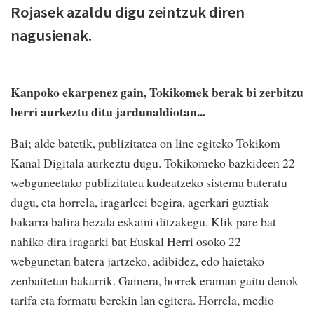
Rojasek azaldu digu zeintzuk diren
nagusienak.
Kanpoko ekarpenez gain, Tokikomek berak bi zerbitzu
berri aurkeztu ditu jardunaldiotan...
Bai; alde batetik, publizitatea on line egiteko Tokikom
Kanal Digitala aurkeztu dugu. Tokikomeko bazkideen 22
webguneetako publizitatea kudeatzeko sistema bateratu
dugu, eta horrela, iragarleei begira, agerkari guztiak
bakarra balira bezala eskaini ditzakegu. Klik pare bat
nahiko dira iragarki bat Euskal Herri osoko 22
webgunetan batera jartzeko, adibidez, edo haietako
zenbaitetan bakarrik. Gainera, horrek eraman gaitu denok
tarifa eta formatu berekin lan egitera. Horrela, medio