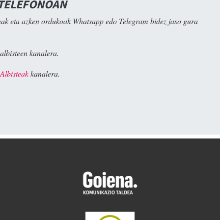
 TELEFONOAN
ak eta azken ordukoak Whatsapp edo Telegram bidez jaso gura
albisteen kanalera.
Albisteak
kanalera.