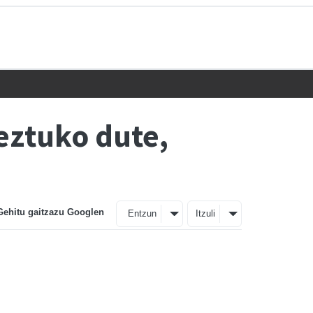
eztuko dute,
Gehitu gaitzazu Googlen
Entzun
Itzuli