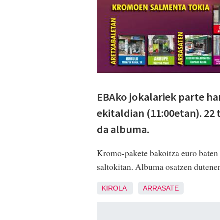
EBAko jokalariek parte h
ekitaldian (11:00etan). 22
da albuma.
Kromo-pakete bakoitza euro baten t
saltokitan. Albuma osatzen dutenen
KIROLA
ARRASATE