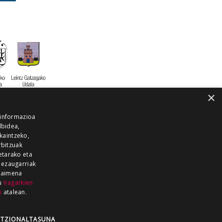
×
 informazioa
lbidea,
skaintzeko,
rbitzuak
etarako eta
 ezaugarriak
 baimena
zu
Iragarkien
k
atalean.
EITIA GUKA
AZKOITIA GUKA
BARRENA
GUKA
GUKA TELEBISTA
HIRUKA
TZIONALTASUNA