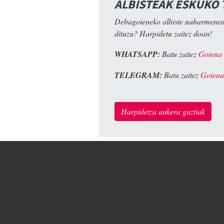
ALBISTEAK ESKUKO
Debagoieneko albiste nabarmenen
dituzu? Harpidetu zaitez doan!
WHATSAPP:
Batu zaitez
Goiena
TELEGRAM:
Batu zaitez
Goiena
Harpidetza aukera guztiak