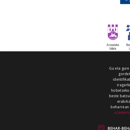
Gu eta gure
gordet
identifika
iragark
hobetzeko
beste batzu
erabili
beharrean 
ezarpen
AIARALDEA
AIKOR
AIURRI
ALEA
BEGITU
ERRAN
EUSKALERRIA IRRA
BEHAR-BEH