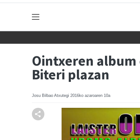
Ointxeren album 
Biteri plazan
Josu Bilbao Atxutegi
2016ko azaroaren 10a