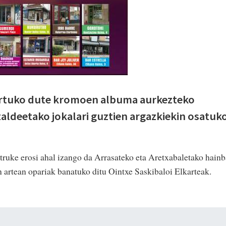
artuko dute kromoen albuma aurkezteko
 taldeetako jokalari guztien argazkiekin osatuk
ruke erosi ahal izango da Arrasateko eta Aretxabaletako hainb
 artean opariak banatuko ditu Ointxe Saskibaloi Elkarteak.