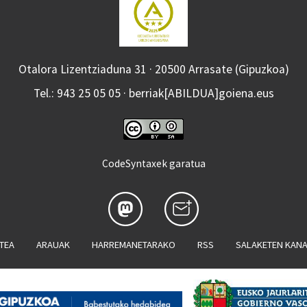
Otalora Lizentziaduna 31 · 20500 Arrasate (Gipuzkoa)
Tel.: 943 25 05 05 · berriak[ABILDUA]goiena.eus
CodeSyntaxek garatua
ATEA
ARAUAK
HARREMANETARAKO
RSS
SALAKETEN KAN