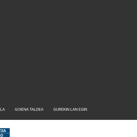
ALA
GOIENA TALDEA
GUREKIN LAN EGIN