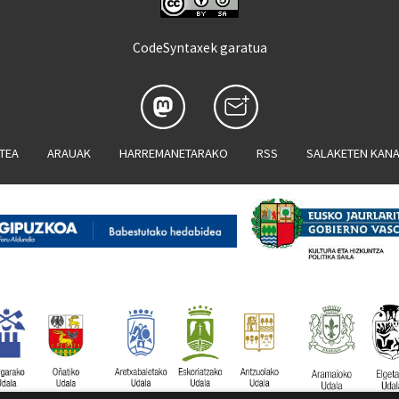
CodeSyntaxek garatua
ATEA
ARAUAK
HARREMANETARAKO
RSS
SALAKETEN KAN