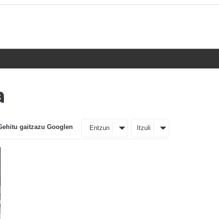
a
Gehitu gaitzazu Googlen
Entzun
Itzuli