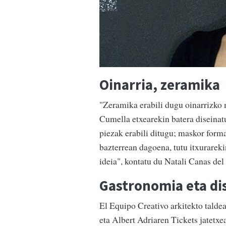
Oinarria, zeramika
"Zeramika erabili dugu oinarrizko
Cumella etxearekin batera diseinatu
piezak erabili ditugu; maskor forma
bazterrean dagoena, tutu itxurareki
ideia", kontatu du Natali Canas del
Gastronomia eta di
El Equipo Creativo arkitekto talde
eta Albert Adriaren Tickets jatetx