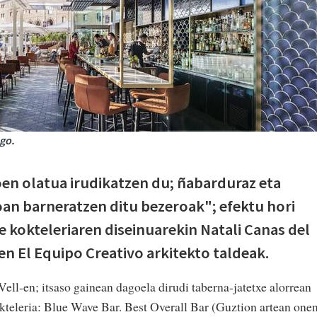
go.
n olatua irudikatzen du; ñabarduraz eta
roan barneratzen ditu bezeroak"; efektu hori
e kokteleriaren diseinuarekin Natali Canas del
en El Equipo Creativo arkitekto taldeak.
ll-en; itsaso gainean dagoela dirudi taberna-jatetxe alorrean
teleria: Blue Wave Bar. Best Overall Bar (Guztion artean one