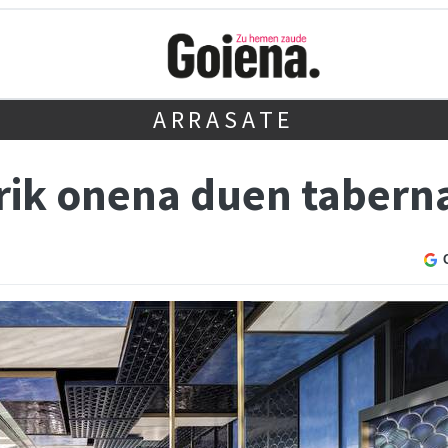
ARRASATE
rik onena duen tabern