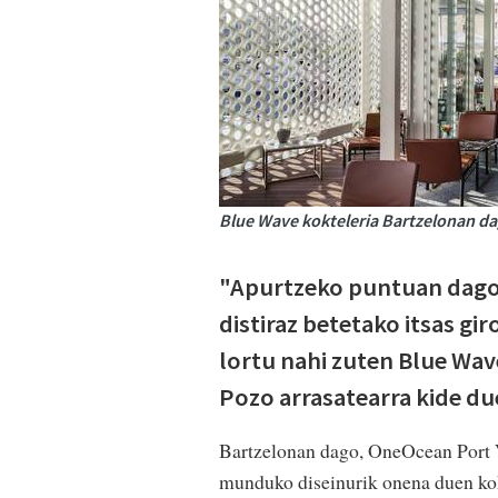
Blue Wave kokteleria Bartzelonan da
"Apurtzeko puntuan dagoe
distiraz betetako itsas gi
lortu nahi zuten Blue Wav
Pozo arrasatearra kide du
Bartzelonan dago, OneOcean Port Ve
munduko diseinurik onena duen kok