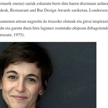
rnarik onena) sariak eskuratu berri ditu haren diseinuaz ardur
ldeak, Restaurant and Bar Design Awards sariketan, Londresen
menen artean nagusitu da itsasoko olatuak eta giroa inspirazi
andu eta garatu duen hiru lagunez osatutako ekipoan debagoiend
rrasate, 1975).