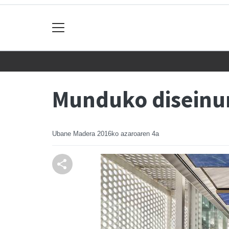
Munduko diseinu
Ubane Madera
2016ko azaroaren 4a