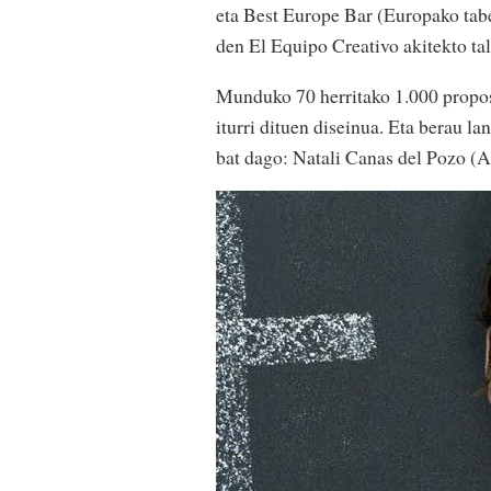
eta Best Europe Bar (Europako tabe
den El Equipo Creativo akitekto ta
Munduko 70 herritako 1.000 proposa
iturri dituen diseinua. Eta berau l
bat dago: Natali Canas del Pozo (A