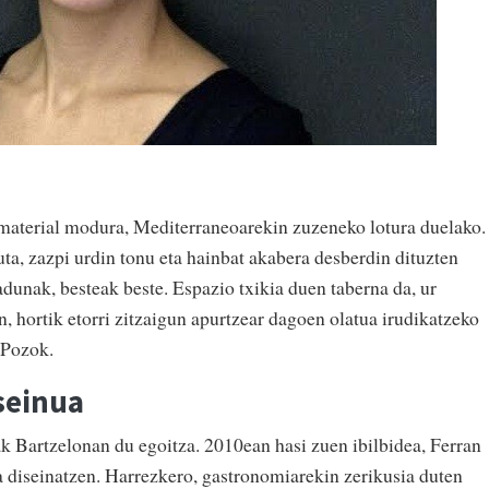
 material modura, Mediterraneoarekin zuzeneko lotura duelako.
ta, zazpi urdin tonu eta hainbat akabera desberdin dituzten
dunak, besteak beste. Espazio txikia duen taberna da, ur
n, hortik etorri zitzaigun apurtzear dagoen olatua irudikatzeko
 Pozok.
seinua
ak Bartzelonan du egoitza. 2010ean hasi zuen ibilbidea, Ferran
ea diseinatzen. Harrezkero, gastronomiarekin zerikusia duten