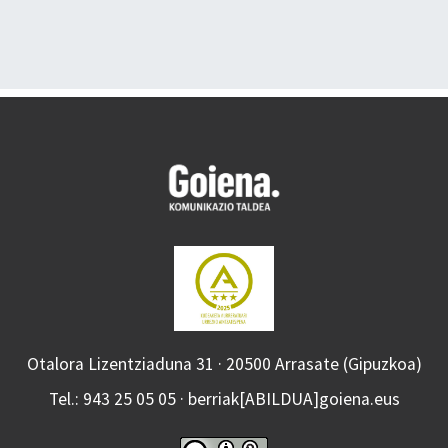
Otalora Lizentziaduna 31 · 20500 Arrasate (Gipuzkoa)
Tel.: 943 25 05 05 · berriak[ABILDUA]goiena.eus