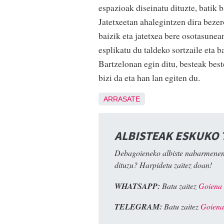
espazioak diseinatu dituzte, batik 
Jatetxeetan ahalegintzen dira bezer
baizik eta jatetxea bere osotasunean
esplikatu du taldeko sortzaile eta
Bartzelonan egin ditu, besteak bes
bizi da eta han lan egiten du.
ARRASATE
ALBISTEAK ESKUKO
Debagoieneko albiste nabarmenen
dituzu? Harpidetu zaitez doan!
WHATSAPP:
Batu zaitez
Goiena
TELEGRAM:
Batu zaitez
Goiena