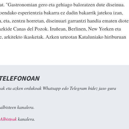
bat. "Gastronomian gero eta gehiago baloratzen dute diseinua.
oendako esperientzia bakarra ez dadin bakarrik jatekoa izan,
, eta, zentzu horretan, diseinuari garrantzi handia ematen diote
 bazkide Canas del Pozok. Iruñean, Berlinen, New Yorken eta
te, arkitekto ikasketak. Azken urteotan Kataluniako hiriburuan
 TELEFONOAN
ak eta azken ordukoak Whatsapp edo Telegram bidez jaso gura
albisteen kanalera.
Albisteak
kanalera.