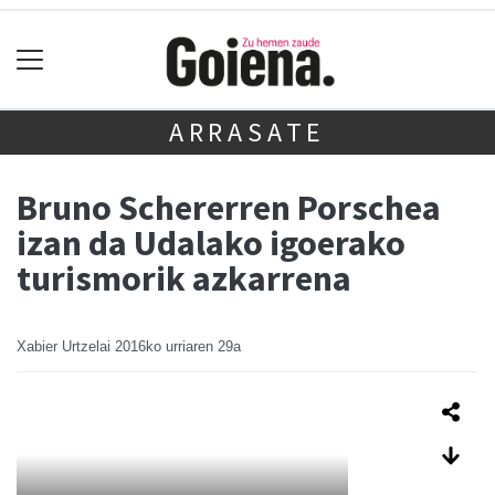
ARRASATE
Bruno Schererren Porschea
izan da Udalako igoerako
turismorik azkarrena
Xabier Urtzelai
2016ko urriaren 29a