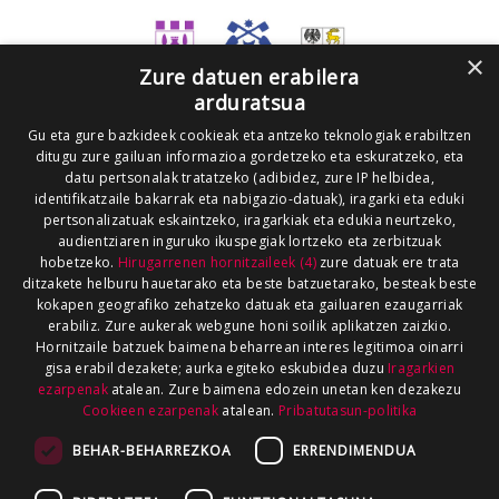
×
Zure datuen erabilera
arduratsua
Gu eta gure bazkideek cookieak eta antzeko teknologiak erabiltzen
ditugu zure gailuan informazioa gordetzeko eta eskuratzeko, eta
datu pertsonalak tratatzeko (adibidez, zure IP helbidea,
identifikatzaile bakarrak eta nabigazio-datuak), iragarki eta eduki
pertsonalizatuak eskaintzeko, iragarkiak eta edukia neurtzeko,
audientziaren inguruko ikuspegiak lortzeko eta zerbitzuak
hobetzeko.
Hirugarrenen hornitzaileek (4)
zure datuak ere trata
ditzakete helburu hauetarako eta beste batzuetarako, besteak beste
kokapen geografiko zehatzeko datuak eta gailuaren ezaugarriak
erabiliz. Zure aukerak webgune honi soilik aplikatzen zaizkio.
Hornitzaile batzuek baimena beharrean interes legitimoa oinarri
gisa erabil dezakete; aurka egiteko eskubidea duzu
Iragarkien
ezarpenak
atalean. Zure baimena edozein unetan ken dezakezu
Cookieen ezarpenak
atalean.
Pribatutasun-politika
BEHAR-BEHARREZKOA
ERRENDIMENDUA