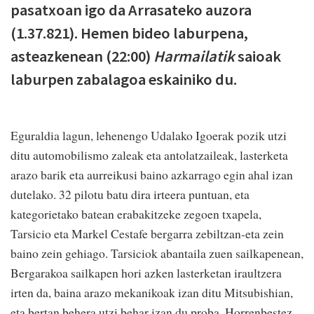
pasatxoan igo da Arrasateko auzora
(1.37.821). Hemen bideo laburpena,
asteazkenean (22:00)
Harmailatik
saioak
laburpen zabalagoa eskainiko du.
Eguraldia lagun, lehenengo Udalako Igoerak pozik utzi
ditu automobilismo zaleak eta antolatzaileak, lasterketa
arazo barik eta aurreikusi baino azkarrago egin ahal izan
dutelako. 32 pilotu batu dira irteera puntuan, eta
kategorietako batean erabakitzeke zegoen txapela,
Tarsicio eta Markel Cestafe bergarra zebiltzan-eta zein
baino zein gehiago. Tarsiciok abantaila zuen sailkapenean,
Bergarakoa sailkapen hori azken lasterketan iraultzera
irten da, baina arazo mekanikoak izan ditu Mitsubishian,
eta bertan behera utzi behar izan du proba. Horrenbestez,