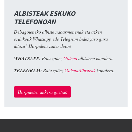
ALBISTEAK ESKUKO
TELEFONOAN
Debagoieneko albiste nabarmenenak eta azken
ordukoak Whatsapp edo Telegram bidez jaso gura
dituzu? Harpidetu zaitez doan!
WHATSAPP:
Batu zaitez
Goiena
albisteen kanalera.
TELEGRAM:
Batu zaitez
GoienaAlbisteak
kanalera.
Harpidetza aukera guztiak