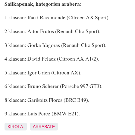
Sailkapenak, kategorien arabera:
1 klasean: Iñaki Racamonde (Citroen AX Sport).
2 klasean: Aitor Frutos (Renault Clio Sport).
3 klasean: Gorka Idigoras (Renault Clio Sport).
4 klasean: David Pelaez (Citroen AX A1/2).
5 klasean: Igor Urien (Citroen AX).
6 klasean: Bruno Scherer (Porsche 997 GT3).
8 klasean: Garikoitz Flores (BRC B49).
9 klasean: Luis Perez (BMW E21).
KIROLA
ARRASATE