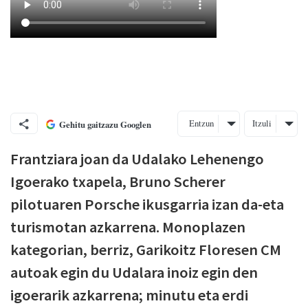
Entzun
Itzuli
Gehitu gaitzazu Googlen
Frantziara joan da Udalako Lehenengo
Igoerako txapela, Bruno Scherer
pilotuaren Porsche ikusgarria izan da-eta
turismotan azkarrena. Monoplazen
kategorian, berriz, Garikoitz Floresen CM
autoak egin du Udalara inoiz egin den
igoerarik azkarrena; minutu eta erdi