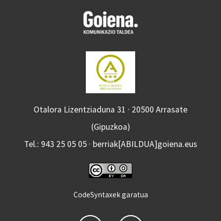
Otalora Lizentziaduna 31 · 20500 Arrasate
(Gipuzkoa)
Tel.: 943 25 05 05 · berriak[ABILDUA]goiena.eus
CodeSyntaxek garatua