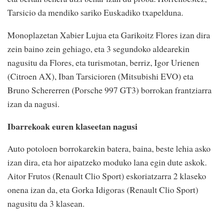
Tarsicio da mendiko sariko Euskadiko txapelduna.
Monoplazetan Xabier Lujua eta Garikoitz Flores izan dira
zein baino zein gehiago, eta 3 segundoko aldearekin
nagusitu da Flores, eta turismotan, berriz, Igor Urienen
(Citroen AX), Iban Tarsicioren (Mitsubishi EVO) eta
Bruno Schererren (Porsche 997 GT3) borrokan frantziarra
izan da nagusi.
Ibarrekoak euren klaseetan nagusi
Auto potoloen borrokarekin batera, baina, beste lehia asko
izan dira, eta hor aipatzeko moduko lana egin dute askok.
Aitor Frutos (Renault Clio Sport) eskoriatzarra 2 klaseko
onena izan da, eta Gorka Idigoras (Renault Clio Sport)
nagusitu da 3 klasean.