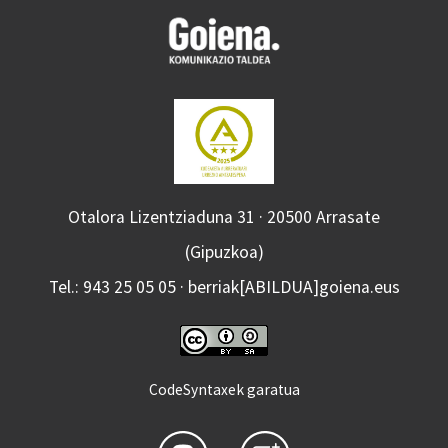
Otalora Lizentziaduna 31 · 20500 Arrasate
(Gipuzkoa)
Tel.: 943 25 05 05 · berriak[ABILDUA]goiena.eus
CodeSyntaxek garatua