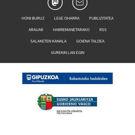
HONI BURUZ
LEGE OHARRA
PUBLIZITATEA
ARAUAK
HARREMANETARAKO
RSS
SALAKETEN KANALA
GOIENA TALDEA
GUREKIN LAN EGIN