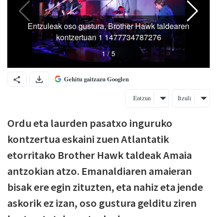
Gehitu gaitzazu Googlen
Entzun
Itzuli
Ordu eta laurden pasatxo inguruko
kontzertua eskaini zuen Atlantatik
etorritako Brother Hawk taldeak Amaia
antzokian atzo. Emanaldiaren amaieran
bisak ere egin zituzten, eta nahiz eta jende
askorik ez izan, oso gustura gelditu ziren