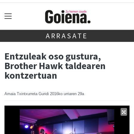
ARRASATE
Entzuleak oso gustura,
Brother Hawk taldearen
kontzertuan
Amaia Txintxurreta Guridi
2016ko urriaren 29a