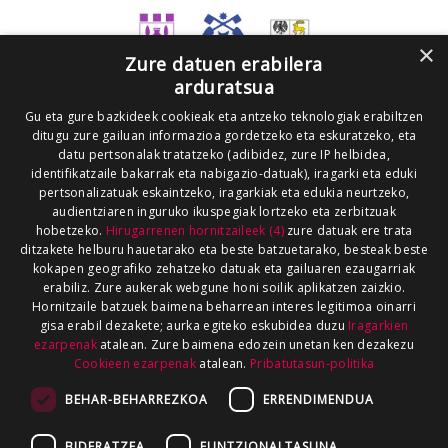
×
Zure datuen erabilera
arduratsua
Gu eta gure bazkideek cookieak eta antzeko teknologiak erabiltzen
ditugu zure gailuan informazioa gordetzeko eta eskuratzeko, eta
datu pertsonalak tratatzeko (adibidez, zure IP helbidea,
identifikatzaile bakarrak eta nabigazio-datuak), iragarki eta eduki
pertsonalizatuak eskaintzeko, iragarkiak eta edukia neurtzeko,
audientziaren inguruko ikuspegiak lortzeko eta zerbitzuak
hobetzeko.
Hirugarrenen hornitzaileek (4)
zure datuak ere trata
ditzakete helburu hauetarako eta beste batzuetarako, besteak beste
kokapen geografiko zehatzeko datuak eta gailuaren ezaugarriak
erabiliz. Zure aukerak webgune honi soilik aplikatzen zaizkio.
Hornitzaile batzuek baimena beharrean interes legitimoa oinarri
gisa erabil dezakete; aurka egiteko eskubidea duzu
Iragarkien
ezarpenak
atalean. Zure baimena edozein unetan ken dezakezu
Cookieen ezarpenak
atalean.
Pribatutasun-politika
BEHAR-BEHARREZKOA
ERRENDIMENDUA
BIDERATZEA
FUNTZIONALTASUNA