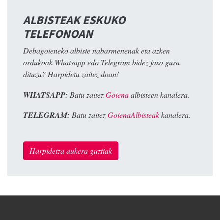
ALBISTEAK ESKUKO
TELEFONOAN
Debagoieneko albiste nabarmenenak eta azken
ordukoak Whatsapp edo Telegram bidez jaso gura
dituzu? Harpidetu zaitez doan!
WHATSAPP:
Batu zaitez
Goiena
albisteen kanalera.
TELEGRAM:
Batu zaitez
GoienaAlbisteak
kanalera.
Harpidetza aukera guztiak