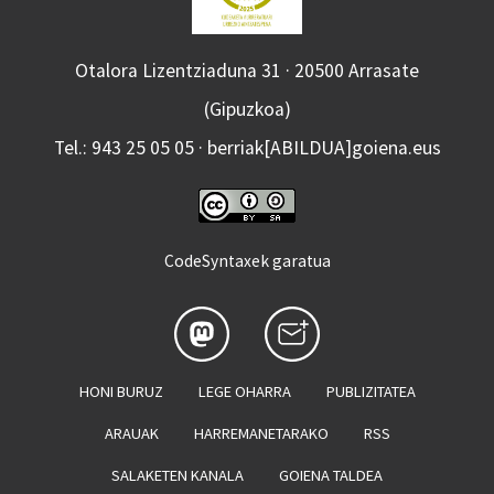
Otalora Lizentziaduna 31 · 20500 Arrasate
(Gipuzkoa)
Tel.: 943 25 05 05 · berriak[ABILDUA]goiena.eus
CodeSyntaxek garatua
HONI BURUZ
LEGE OHARRA
PUBLIZITATEA
ARAUAK
HARREMANETARAKO
RSS
SALAKETEN KANALA
GOIENA TALDEA