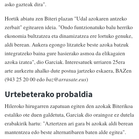
asko gazteak dira".
Hortik abiatu zen Biteri plazan "Udal azokaren antzeko
zerbait" egitearen ideia. "Ondo funtzionatuko balu herriko
ekonomia bultzatzea eta dinamizatzea ere lortuko genuke,
aldi berean. Aukera egongo litzateke beste azoka batzuk
integratzeko baina gure hasierako asmoa da elikagaien
azoka izatea", dio Garciak. Interesatuek urriaren 25era
arte aurkeztu ahalko dute postua jartzeko eskaera, BAZen
(943 25 20 00 edo
baz@arrasate.eus
)
Urtebeterako probaldia
Hileroko hirugarren zapatuan egiten den azokak Biterikoa
estaliko ote duen galdetuta, Garciak dio oraingoz ez dutela
erabakirik hartu: "Aztertzen ari gara bi azokak aldi berean
mantentzea edo beste alternatibaren baten alde egitea".