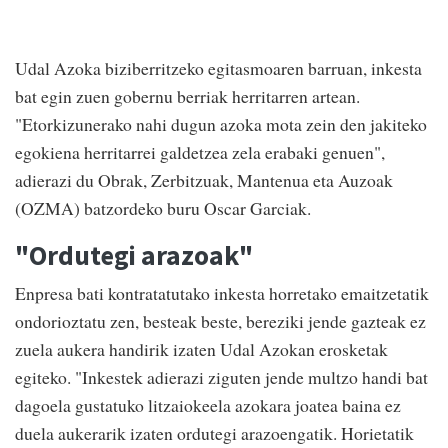
Udal Azoka biziberritzeko egitasmoaren barruan, inkesta
bat egin zuen gobernu berriak herritarren artean.
"Etorkizunerako nahi dugun azoka mota zein den jakiteko
egokiena herritarrei galdetzea zela erabaki genuen",
adierazi du Obrak, Zerbitzuak, Mantenua eta Auzoak
(OZMA) batzordeko buru Oscar Garciak.
"Ordutegi arazoak"
Enpresa bati kontratatutako inkesta horretako emaitzetatik
ondorioztatu zen, besteak beste, bereziki jende gazteak ez
zuela aukera handirik izaten Udal Azokan erosketak
egiteko. "Inkestek adierazi ziguten jende multzo handi bat
dagoela gustatuko litzaiokeela azokara joatea baina ez
duela aukerarik izaten ordutegi arazoengatik. Horietatik