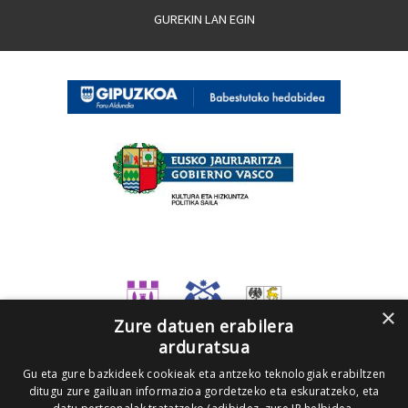
GUREKIN LAN EGIN
×
Zure datuen erabilera
arduratsua
Gu eta gure bazkideek cookieak eta antzeko teknologiak erabiltzen
ditugu zure gailuan informazioa gordetzeko eta eskuratzeko, eta