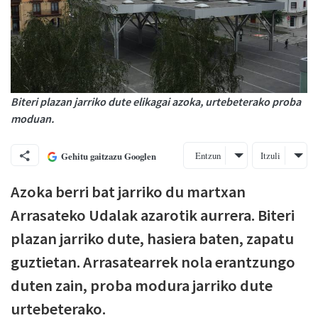
Biteri plazan jarriko dute elikagai azoka, urtebeterako proba
moduan.
Entzun
Itzuli
Gehitu gaitzazu Googlen
Azoka berri bat jarriko du martxan
Arrasateko Udalak azarotik aurrera. Biteri
plazan jarriko dute, hasiera baten, zapatu
guztietan. Arrasatearrek nola erantzungo
duten zain, proba modura jarriko dute
urtebeterako.