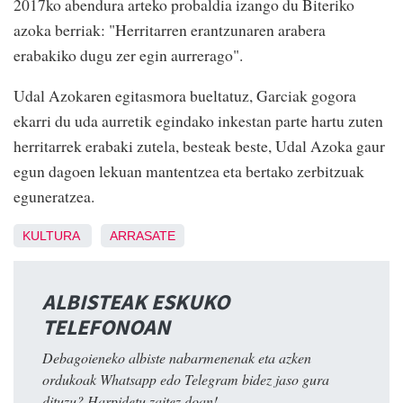
2017ko abendura arteko probaldia izango du Biteriko
azoka berriak: "Herritarren erantzunaren arabera
erabakiko dugu zer egin aurrerago".
Udal Azokaren egitasmora bueltatuz, Garciak gogora
ekarri du uda aurretik egindako inkestan parte hartu zuten
herritarrek erabaki zutela, besteak beste, Udal Azoka gaur
egun dagoen lekuan mantentzea eta bertako zerbitzuak
eguneratzea.
KULTURA
ARRASATE
ALBISTEAK ESKUKO
TELEFONOAN
Debagoieneko albiste nabarmenenak eta azken
ordukoak Whatsapp edo Telegram bidez jaso gura
dituzu? Harpidetu zaitez doan!