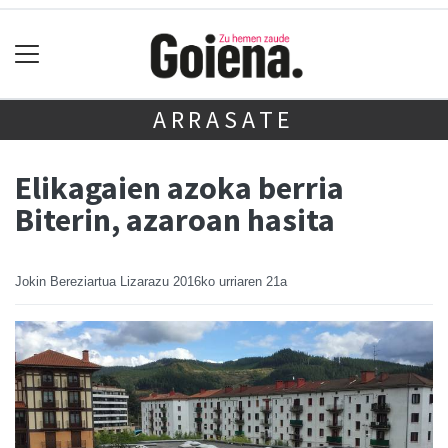
ARRASATE
Elikagaien azoka berria
Biterin, azaroan hasita
Jokin Bereziartua Lizarazu
2016ko urriaren 21a