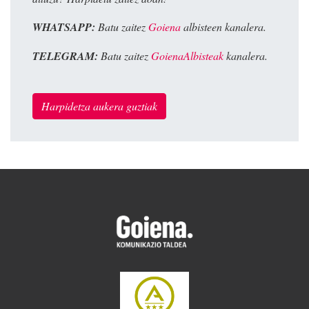
WHATSAPP:
Batu zaitez
Goiena
albisteen kanalera.
TELEGRAM:
Batu zaitez
GoienaAlbisteak
kanalera.
Harpidetza aukera guztiak