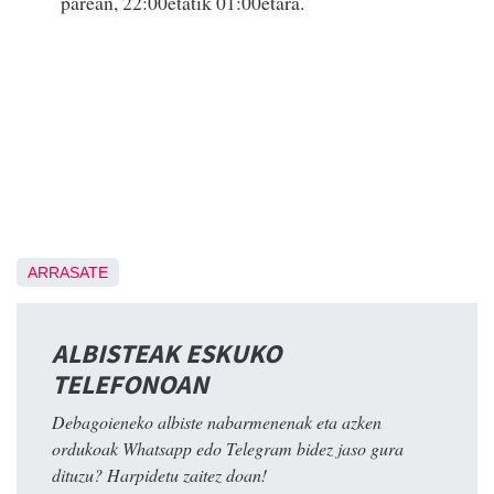
parean, 22:00etatik 01:00etara.
ARRASATE
ALBISTEAK ESKUKO
TELEFONOAN
Debagoieneko albiste nabarmenenak eta azken
ordukoak Whatsapp edo Telegram bidez jaso gura
dituzu? Harpidetu zaitez doan!