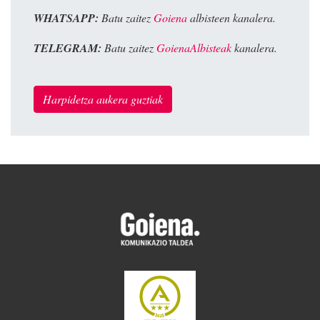
WHATSAPP:
Batu zaitez
Goiena
albisteen kanalera.
TELEGRAM:
Batu zaitez
GoienaAlbisteak
kanalera.
Harpidetza aukera guztiak