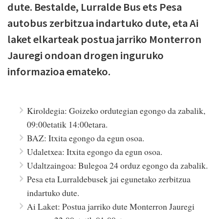
dute. Bestalde, Lurralde Bus ets Pesa
autobus zerbitzua indartuko dute, eta Ai
laket elkarteak postua jarriko Monterron
Jauregi ondoan drogen inguruko
informazioa emateko.
Kiroldegia: Goizeko ordutegian egongo da zabalik,
09:00etatik 14:00etara.
BAZ: Itxita egongo da egun osoa.
Udaletxea: Itxita egongo da egun osoa.
Udaltzaingoa: Bulegoa 24 orduz egongo da zabalik.
Pesa eta Lurraldebusek jai egunetako zerbitzua
indartuko dute.
Ai Laket: Postua jarriko dute Monterron Jauregi