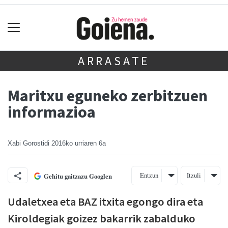
ARRASATE
Maritxu eguneko zerbitzuen
informazioa
Xabi Gorostidi
2016ko urriaren 6a
Entzun
Itzuli
Gehitu gaitzazu Googlen
Udaletxea eta BAZ itxita egongo dira eta
Kiroldegiak goizez bakarrik zabalduko