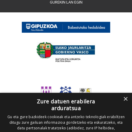
GUREKIN LAN EGIN
×
Zure datuen erabilera
arduratsua
Gu eta gure bazkideek cookieak eta antzeko teknologiak erabiltzen
ditugu zure gailuan informazioa gordetzeko eta eskuratzeko, eta
datu pertsonalak tratatzeko (adibidez, zure IP helbidea,