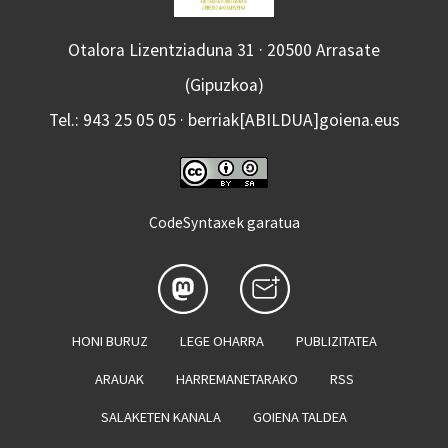
Otalora Lizentziaduna 31 · 20500 Arrasate
(Gipuzkoa)
Tel.: 943 25 05 05 · berriak[ABILDUA]goiena.eus
CodeSyntaxek garatua
HONI BURUZ
LEGE OHARRA
PUBLIZITATEA
ARAUAK
HARREMANETARAKO
RSS
SALAKETEN KANALA
GOIENA TALDEA