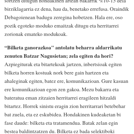
sortzen ditugun hondakinen artean bakarrik %10-15 dela
birziklagarria ez dena, hau da, benetako errefusa. Oraindik
Debagoienean badugu zeregina hobetzen. Hala ere, oso
pozik egoteko moduko emaitzak ditugu eta herritarrei
zorionak emateko modukoak.
“Bilketa ganorazkoa" antolatu beharra aldarrikatu
zenuten Batzar Nagusietan; zela egiten da hori?
Azpiegiturak eta bitartekoak jartzen, inbertsioak egiten
bilketa horren kostuak nork bere gain hartzen eta
ahaleginak egiten, batez ere, komunikazioan. Gure kasuan
ere komunikazioan egon zen gakoa. Mezu bakarra eta
bateratua eman zitzaien herritarrei eragileen hitzaldi
bitartez. Horrek sinistu eragin zion herritarrari betebehar
bat zuela, eta ez eskubidea. Hondakinen kudeaketan bi
fase daude: bilketa eta tratamendua. Batak zelan egin
bestea baldintzatzen du. Bilketa ez bada selektiboki