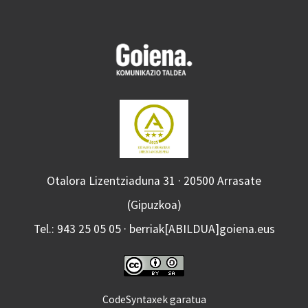
Otalora Lizentziaduna 31 · 20500 Arrasate
(Gipuzkoa)
Tel.: 943 25 05 05 · berriak[ABILDUA]goiena.eus
CodeSyntaxek garatua