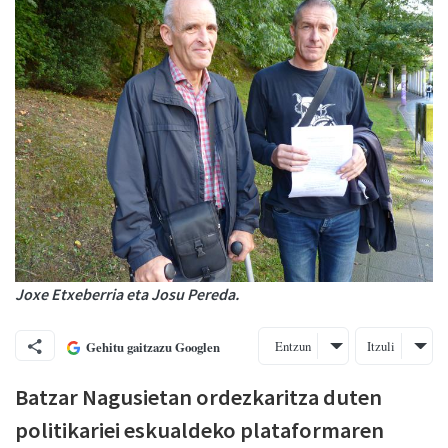
Joxe Etxeberria eta Josu Pereda.
Entzun
Itzuli
Gehitu gaitzazu Googlen
Batzar Nagusietan ordezkaritza duten
politikariei eskualdeko plataformaren