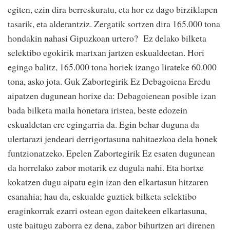
egiten, ezin dira berreskuratu, eta hor ez dago birziklapen
tasarik, eta alderantziz. Zergatik sortzen dira 165.000 tona
hondakin nahasi Gipuzkoan urtero? Ez delako bilketa
selektibo egokirik martxan jartzen eskualdeetan. Hori
egingo balitz, 165.000 tona horiek izango lirateke 60.000
tona, asko jota. Guk Zabortegirik Ez Debagoiena Eredu
aipatzen dugunean horixe da: Debagoienean posible izan
bada bilketa maila honetara iristea, beste edozein
eskualdetan ere egingarria da. Egin behar duguna da
ulertarazi jendeari derrigortasuna nahitaezkoa dela honek
funtzionatzeko. Epelen Zabortegirik Ez esaten dugunean
da horrelako zabor motarik ez dugula nahi. Eta hortxe
kokatzen dugu aipatu egin izan den elkartasun hitzaren
esanahia; hau da, eskualde guztiek bilketa selektibo
eraginkorrak ezarri ostean egon daitekeen elkartasuna,
uste baitugu zaborra ez dena, zabor bihurtzen ari direnen