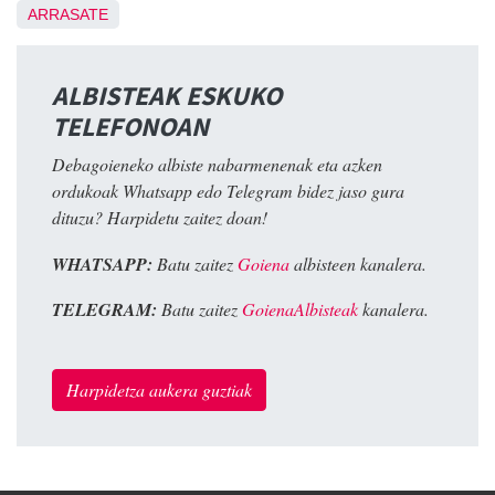
ARRASATE
ALBISTEAK ESKUKO
TELEFONOAN
Debagoieneko albiste nabarmenenak eta azken
ordukoak Whatsapp edo Telegram bidez jaso gura
dituzu? Harpidetu zaitez doan!
WHATSAPP:
Batu zaitez
Goiena
albisteen kanalera.
TELEGRAM:
Batu zaitez
GoienaAlbisteak
kanalera.
Harpidetza aukera guztiak