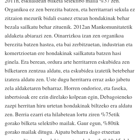
2011n, eskualdean bilketa selektibo maila %37 zen.
Organikoa ez zen berezita batzen, eta herritarrari sekula ez
zitzaion mezurik bidali esanez etxean hondakinak behar
bezala sailkatu behar zituenik. 2012an Mankomunitatetik
aldaketa abiarazi zen. Oinarrizkoa izan zen organikoa
berezita batzen hastea, eta bai zerbitzuetan, industrian eta
komertzioetan ere hondakinak sailkatuta batzen hasi
ginela. Era berean, ordura arte herritarren eskubidea zen
bilketaren zentzua aldatu, eta eskubidea izatetik betebehar
izatera aldatu zen. Uste dugu herritarra erraz asko jabetu
zela aldaketaren beharraz. Horren ondorioz, eta faseka,
inbertsioak ere ezin direlako kolpean egin, Debagoieneko
zazpi herritan hiru urtetan hondakinak biltzeko era aldatu
zen. Berria ezarri eta hilabetean lortu ziren %75etik
gorako bilketa selektibo mailak. Gaur egun, %80tik
gorako mailak ditugu. Aipatu beharra dago etxeetan