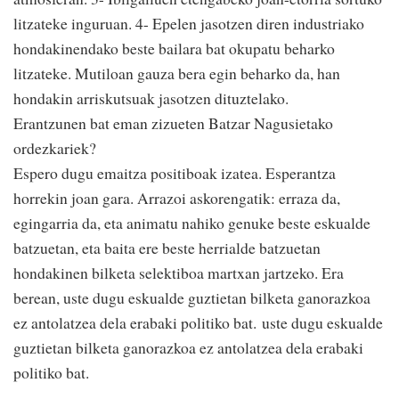
litzateke inguruan. 4- Epelen jasotzen diren industriako
hondakinendako beste bailara bat okupatu beharko
litzateke. Mutiloan gauza bera egin beharko da, han
hondakin arriskutsuak jasotzen dituztelako.
Erantzunen bat eman zizueten Batzar Nagusietako
ordezkariek?
Espero dugu emaitza positiboak izatea. Esperantza
horrekin joan gara. Arrazoi askorengatik: erraza da,
egingarria da, eta animatu nahiko genuke beste eskualde
batzuetan, eta baita ere beste herrialde batzuetan
hondakinen bilketa selektiboa martxan jartzeko. Era
berean, uste dugu eskualde guztietan bilketa ganorazkoa
ez antolatzea dela erabaki politiko bat. uste dugu eskualde
guztietan bilketa ganorazkoa ez antolatzea dela erabaki
politiko bat.