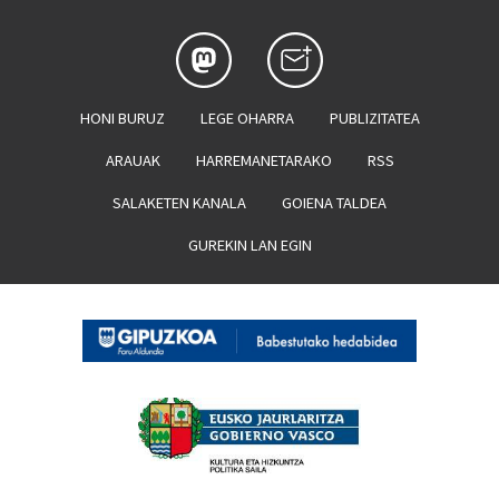
HONI BURUZ
LEGE OHARRA
PUBLIZITATEA
ARAUAK
HARREMANETARAKO
RSS
SALAKETEN KANALA
GOIENA TALDEA
GUREKIN LAN EGIN