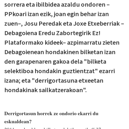
sorrera eta ibilbidea azaldu ondoren –
PPkoari izan ezik, joan egin behar izan
zuen–, Josu Peredak eta Joxe Etxeberriak –
Debagoiena Eredu Zabortegirik Ez!
Plataformako kideek– azpimarratu zieten
Debagoienean hondakinen bilketan izan
den garapenaren gakoa dela "bilketa
selektiboa hondakin guztientzat" ezarri
izana; eta "derrigortasuna etxeetan
hondakinak sailkatzerakoan".
Derrigortasun horrek ze ondorio ekarri du
eskualdean?