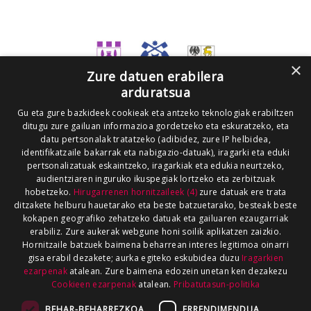
×
Zure datuen erabilera
arduratsua
Gu eta gure bazkideek cookieak eta antzeko teknologiak erabiltzen
ditugu zure gailuan informazioa gordetzeko eta eskuratzeko, eta
datu pertsonalak tratatzeko (adibidez, zure IP helbidea,
identifikatzaile bakarrak eta nabigazio-datuak), iragarki eta eduki
pertsonalizatuak eskaintzeko, iragarkiak eta edukia neurtzeko,
audientziaren inguruko ikuspegiak lortzeko eta zerbitzuak
hobetzeko.
Hirugarrenen hornitzaileek (4)
zure datuak ere trata
ditzakete helburu hauetarako eta beste batzuetarako, besteak beste
kokapen geografiko zehatzeko datuak eta gailuaren ezaugarriak
erabiliz. Zure aukerak webgune honi soilik aplikatzen zaizkio.
Hornitzaile batzuek baimena beharrean interes legitimoa oinarri
gisa erabil dezakete; aurka egiteko eskubidea duzu
Iragarkien
ezarpenak
atalean. Zure baimena edozein unetan ken dezakezu
Cookieen ezarpenak
atalean.
Pribatutasun-politika
BEHAR-BEHARREZKOA
ERRENDIMENDUA