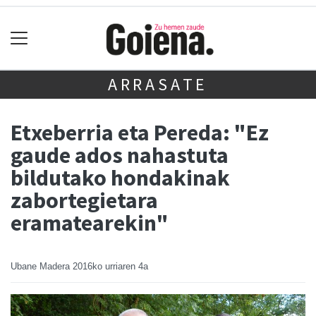
ARRASATE
Etxeberria eta Pereda: "Ez
gaude ados nahastuta
bildutako hondakinak
zabortegietara
eramatearekin"
Ubane Madera
2016ko urriaren 4a