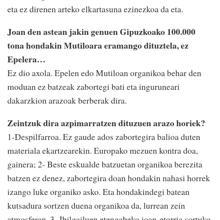
eta ez direnen arteko elkartasuna ezinezkoa da eta.
Joan den astean jakin genuen Gipuzkoako 100.000
tona hondakin Mutiloara eramango dituztela, ez
Epelera…
Ez dio axola. Epelen edo Mutiloan organikoa behar den
moduan ez batzeak zabortegi bati eta inguruneari
dakarzkion arazoak berberak dira.
Zeintzuk dira azpimarratzen dituzuen arazo horiek?
1-Despilfarroa. Ez gaude ados zabortegira balioa duten
materiala ekartzearekin. Europako mezuen kontra doa,
gainera; 2- Beste eskualde batzuetan organikoa berezita
batzen ez denez, zabortegira doan hondakin nahasi horrek
izango luke organiko asko. Eta hondakindegi batean
kutsadura sortzen duena organikoa da, lurrean zein
atmosferan. 3- Ibilgailuen etengabeko joan-etorria sortuko