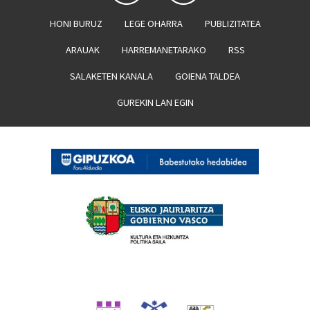
HONI BURUZ
LEGE OHARRA
PUBLIZITATEA
ARAUAK
HARREMANETARAKO
RSS
SALAKETEN KANALA
GOIENA TALDEA
GUREKIN LAN EGIN