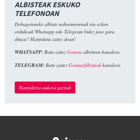
ALBISTEAK ESKUKO
TELEFONOAN
Debagoieneko albiste nabarmenenak eta azken
ordukoak Whatsapp edo Telegram bidez jaso gura
dituzu? Harpidetu zaitez doan!
WHATSAPP:
Batu zaitez
Goiena
albisteen kanalera.
TELEGRAM:
Batu zaitez
GoienaAlbisteak
kanalera.
Harpidetza aukera guztiak