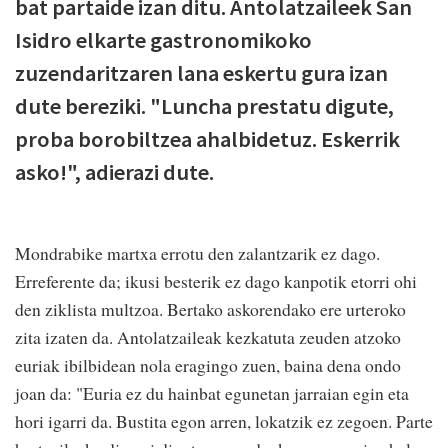
bat partaide izan ditu. Antolatzaileek San
Isidro elkarte gastronomikoko
zuzendaritzaren lana eskertu gura izan
dute bereziki. "Luncha prestatu digute,
proba borobiltzea ahalbidetuz. Eskerrik
asko!", adierazi dute.
Mondrabike martxa errotu den zalantzarik ez dago.
Erreferente da; ikusi besterik ez dago kanpotik etorri ohi
den ziklista multzoa. Bertako askorendako ere urteroko
zita izaten da. Antolatzaileak kezkatuta zeuden atzoko
euriak ibilbidean nola eragingo zuen, baina dena ondo
joan da: "Euria ez du hainbat egunetan jarraian egin eta
hori igarri da. Bustita egon arren, lokatzik ez zegoen. Parte