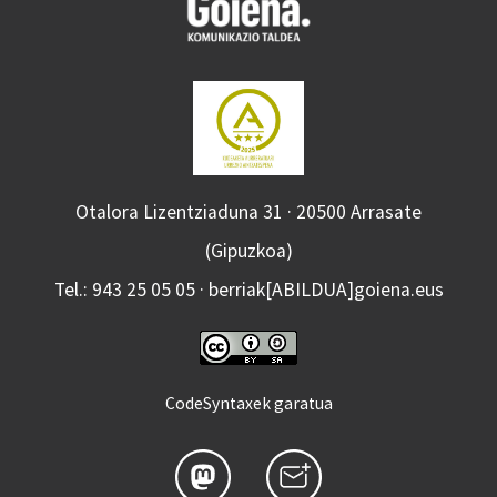
Otalora Lizentziaduna 31 · 20500 Arrasate
(Gipuzkoa)
Tel.: 943 25 05 05 · berriak[ABILDUA]goiena.eus
CodeSyntaxek garatua