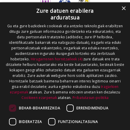
×
Zure datuen erabilera
arduratsua
Gu eta gure bazkideek cookieak eta antzeko teknologiak erabiltzen
ditugu zure gailuan informazioa gordetzeko eta eskuratzeko, eta
datu pertsonalak tratatzeko (adibidez, zure IP helbidea,
identifikatzaile bakarrak eta nabigazio-datuak), iragarki eta eduki
pertsonalizatuak eskaintzeko, iragarkiak eta edukia neurtzeko,
audientziaren inguruko ikuspegiak lortzeko eta zerbitzuak
hobetzeko.
Hirugarrenen hornitzaileek (4)
zure datuak ere trata
ditzakete helburu hauetarako eta beste batzuetarako, besteak beste
kokapen geografiko zehatzeko datuak eta gailuaren ezaugarriak
erabiliz. Zure aukerak webgune honi soilik aplikatzen zaizkio.
Hornitzaile batzuek baimena beharrean interes legitimoa oinarri
gisa erabil dezakete; aurka egiteko eskubidea duzu
Iragarkien
ezarpenak
atalean. Zure baimena edozein unetan ken dezakezu
Cookieen ezarpenak
atalean.
Pribatutasun-politika
BEHAR-BEHARREZKOA
ERRENDIMENDUA
BIDERATZEA
FUNTZIONALTASUNA