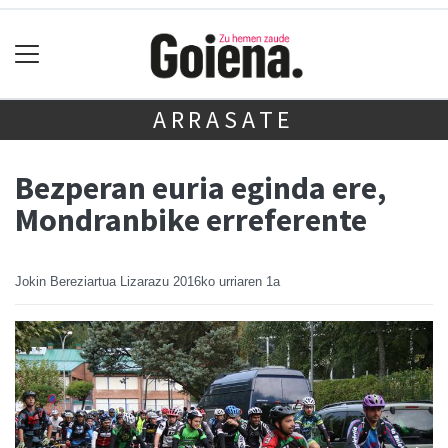
ARRASATE
Bezperan euria eginda ere,
Mondranbike erreferente
Jokin Bereziartua Lizarazu
2016ko urriaren 1a