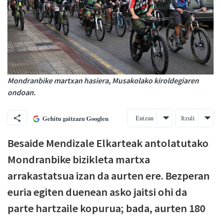
Mondranbike martxan hasiera, Musakolako kiroldegiaren
ondoan.
Entzun
Itzuli
Gehitu gaitzazu Googlen
Besaide Mendizale Elkarteak antolatutako
Mondranbike bizikleta martxa
arrakastatsua izan da aurten ere. Bezperan
euria egiten duenean asko jaitsi ohi da
parte hartzaile kopurua; bada, aurten 180