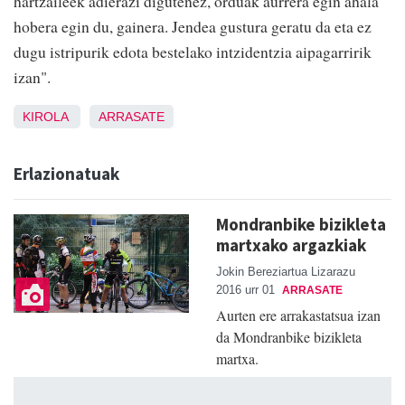
hartzaileek adierazi digutenez, orduak aurrera egin ahala
hobera egin du, gainera. Jendea gustura geratu da eta ez
dugu istripurik edota bestelako intzidentzia aipagarririk
izan".
KIROLA
ARRASATE
Erlazionatuak
Mondranbike bizikleta
martxako argazkiak
Jokin Bereziartua Lizarazu
2016 urr 01
ARRASATE
Aurten ere arrakastatsua izan
da Mondranbike bizikleta
martxa.