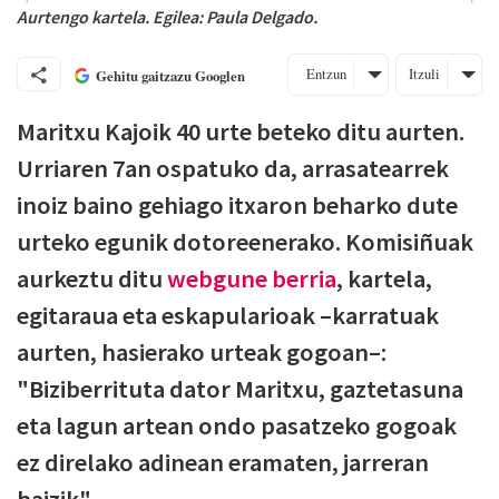
Aurtengo kartela. Egilea: Paula Delgado.
Entzun
Itzuli
Gehitu gaitzazu Googlen
Maritxu Kajoik 40 urte beteko ditu aurten.
Urriaren 7an ospatuko da, arrasatearrek
inoiz baino gehiago itxaron beharko dute
urteko egunik dotoreenerako. Komisiñuak
aurkeztu ditu
webgune berria
, kartela,
egitaraua eta eskapularioak –karratuak
aurten, hasierako urteak gogoan–:
"Biziberrituta dator Maritxu, gaztetasuna
eta lagun artean ondo pasatzeko gogoak
ez direlako adinean eramaten, jarreran
baizik".