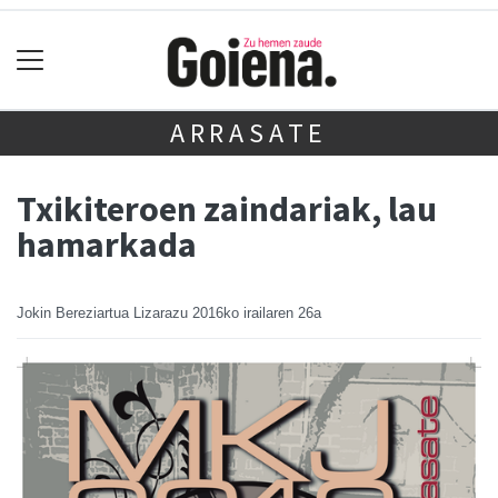
ARRASATE
Txikiteroen zaindariak, lau
hamarkada
Jokin Bereziartua Lizarazu
2016ko irailaren 26a