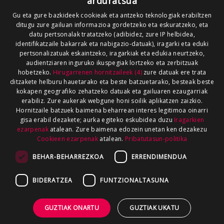
arduratsua
Gu eta gure bazkideek cookieak eta antzeko teknologiak erabiltzen
ditugu zure gailuan informazioa gordetzeko eta eskuratzeko, eta
datu pertsonalak tratatzeko (adibidez, zure IP helbidea,
identifikatzaile bakarrak eta nabigazio-datuak), iragarki eta eduki
pertsonalizatuak eskaintzeko, iragarkiak eta edukia neurtzeko,
audientziaren inguruko ikuspegiak lortzeko eta zerbitzuak
hobetzeko.
Hirugarrenen hornitzaileek (4)
zure datuak ere trata
ditzakete helburu hauetarako eta beste batzuetarako, besteak beste
kokapen geografiko zehatzeko datuak eta gailuaren ezaugarriak
erabiliz. Zure aukerak webgune honi soilik aplikatzen zaizkio.
Hornitzaile batzuek baimena beharrean interes legitimoa oinarri
gisa erabil dezakete; aurka egiteko eskubidea duzu
Iragarkien
ezarpenak
atalean. Zure baimena edozein unetan ken dezakezu
Cookieen ezarpenak
atalean.
Pribatutasun-politika
BEHAR-BEHARREZKOA
ERRENDIMENDUA
BIDERATZEA
FUNTZIONALTASUNA
GUZTIAK ONARTU
GUZTIAK UKATU