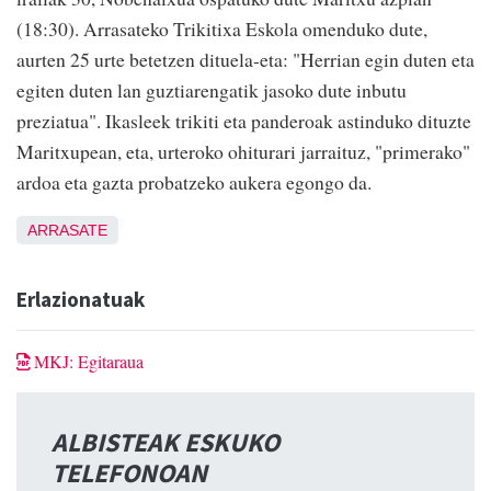
(18:30). Arrasateko Trikitixa Eskola omenduko dute,
aurten 25 urte betetzen dituela-eta: "Herrian egin duten eta
egiten duten lan guztiarengatik jasoko dute inbutu
preziatua". Ikasleek trikiti eta panderoak astinduko dituzte
Maritxupean, eta, urteroko ohiturari jarraituz, "primerako"
ardoa eta gazta probatzeko aukera egongo da.
ARRASATE
Erlazionatuak
MKJ: Egitaraua
ALBISTEAK ESKUKO
TELEFONOAN