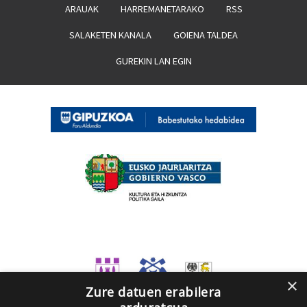
ARAUAK
HARREMANETARAKO
RSS
SALAKETEN KANALA
GOIENA TALDEA
GUREKIN LAN EGIN
×
Zure datuen erabilera