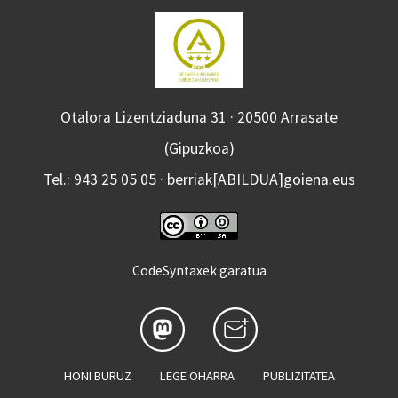
Otalora Lizentziaduna 31 · 20500 Arrasate
(Gipuzkoa)
Tel.: 943 25 05 05 · berriak[ABILDUA]goiena.eus
CodeSyntaxek garatua
HONI BURUZ
LEGE OHARRA
PUBLIZITATEA