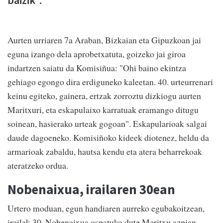
Aurten urriaren 7a Araban, Bizkaian eta Gipuzkoan jai
eguna izango dela aprobetxatuta, goizeko jai giroa
indartzen saiatu da Komisiñua: "Ohi baino ekintza
gehiago egongo dira erdiguneko kaleetan. 40. urteurrenari
keinu egiteko, gainera, ertzak zorroztu dizkiogu aurten
Maritxuri, eta eskapulaixo karratuak eramango ditugu
soinean, hasierako urteak gogoan". Eskapularioak salgai
daude dagoeneko. Komisiñoko kideek diotenez, heldu da
armarioak zabaldu, hautsa kendu eta atera beharrekoak
ateratzeko ordua.
Nobenaixua, irailaren 30ean
Urtero moduan, egun handiaren aurreko egubakoitzean,
irailak 30, Nobenaixua ospatuko dute Maritxu azpian