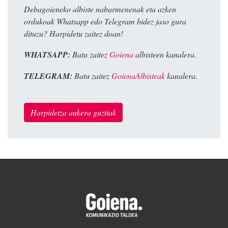
Debagoieneko albiste nabarmenenak eta azken
ordukoak Whatsapp edo Telegram bidez jaso gura
dituzu? Harpidetu zaitez doan!
WHATSAPP:
Batu zaitez
Goiena
albisteen kanalera.
TELEGRAM:
Batu zaitez
GoienaAlbisteak
kanalera.
Harpidetza aukera guztiak