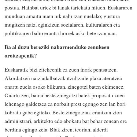
postua. Hainbat urtez bi lanak tartekatu nituen. Euskararen
munduan amaitu nuen nik nahi izan nuelako; gustura
mugitzen naiz, eginkizun sozialaren, kulturalaren eta
politikoaren balio erantsi horrek asko bete izan nau.
Ba al duzu bereziki nabarmenduko zenukeen
oroitzapenik?
Euskaratik bizi zitekeenik ez zuen inork pentsatzen.
Akordatzen naiz udalbatzak itzultzaile plaza ateratzea
onartu zuela osoko bilkuran, zinegotzi baten ekimenez.
Onartu zen, baina beste zinegotzi batek proposatu zuen
lehenago galdetzea ea norbait prest egongo zen lan hori
kobratu gabe egiteko. Beste zinegotziak erantzun zion
administrari, arkitekto edo abokatu bat behar zenean ere
berdina egingo zela. Biak ziren, teorian, alderdi