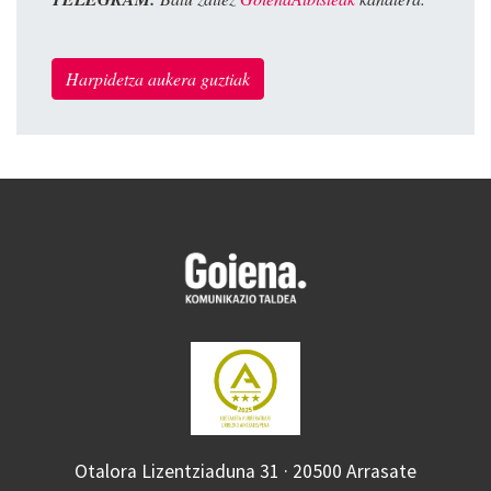
Harpidetza aukera guztiak
Otalora Lizentziaduna 31 · 20500 Arrasate