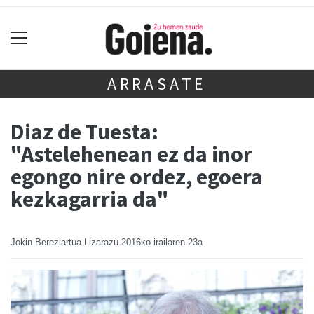
ARRASATE
Diaz de Tuesta:
"Astelehenean ez da inor
egongo nire ordez, egoera
kezkagarria da"
Jokin Bereziartua Lizarazu
2016ko irailaren 23a