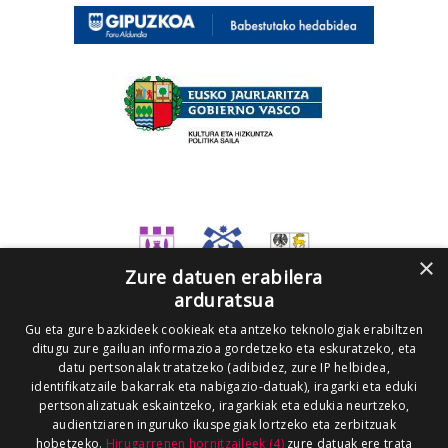
×
Zure datuen erabilera
arduratsua
Gu eta gure bazkideek cookieak eta antzeko teknologiak erabiltzen
ditugu zure gailuan informazioa gordetzeko eta eskuratzeko, eta
datu pertsonalak tratatzeko (adibidez, zure IP helbidea,
identifikatzaile bakarrak eta nabigazio-datuak), iragarki eta eduki
pertsonalizatuak eskaintzeko, iragarkiak eta edukia neurtzeko,
audientziaren inguruko ikuspegiak lortzeko eta zerbitzuak
hobetzeko.
Hirugarrenen hornitzaileek (4)
zure datuak ere trata