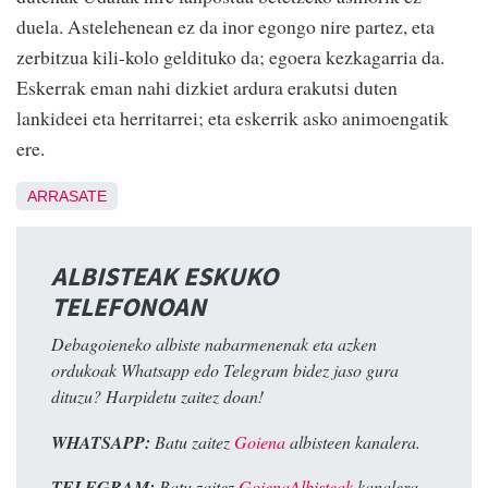
duela. Astelehenean ez da inor egongo nire partez, eta
zerbitzua kili-kolo geldituko da; egoera kezkagarria da.
Eskerrak eman nahi dizkiet ardura erakutsi duten
lankideei eta herritarrei; eta eskerrik asko animoengatik
ere.
ARRASATE
ALBISTEAK ESKUKO
TELEFONOAN
Debagoieneko albiste nabarmenenak eta azken
ordukoak Whatsapp edo Telegram bidez jaso gura
dituzu? Harpidetu zaitez doan!
WHATSAPP:
Batu zaitez
Goiena
albisteen kanalera.
TELEGRAM:
Batu zaitez
GoienaAlbisteak
kanalera.