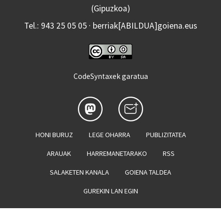
(Gipuzkoa)
Tel.: 943 25 05 05 · berriak[ABILDUA]goiena.eus
CodeSyntaxek garatua
HONI BURUZ
LEGE OHARRA
PUBLIZITATEA
ARAUAK
HARREMANETARAKO
RSS
SALAKETEN KANALA
GOIENA TALDEA
GUREKIN LAN EGIN