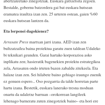
abertzaleetako zinegotziak. Euskara gutxietsita zegoen.
Bestalde, gobernu batzordera gai bat euskara hutsean
eramatea iraultza izan zen. 25 urteren ostean, gaien %60
euskara hutsean lantzen da.
Eta lorpenei dagokienez?
Arrasate Press
martxan jarri izana. AED izan zen
bultzatzailea baina proiektua garatu zuen taldean Udaleko
bi teknikari geunden. Garai hartako korporazioa asko
inplikatu zen; hasieratik bagenekien proiektu estrategikoa
zela, Arrasaten ondo irteten bazen zabaldu zitekeela. Eta
halaxe izan zen. Sei hilabete baino gehiago iraungo zuenik
ez genuen espero... Oso pozgarria da talde horretan parte
hartu izana. Bestetik, euskara lanerako tresna moduan
onartu da udaletxe barruan –orokorrean langileek
lehenago barneratu zuten zinegotziek baino– eta hori ere