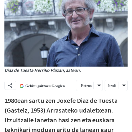
Diaz de Tuesta Herriko Plazan, asteon.
Entzun
Itzuli
Gehitu gaitzazu Googlen
1980ean sartu zen Joxefe Diaz de Tuesta
(Gasteiz, 1953) Arrasateko udaletxean.
Itzultzaile lanetan hasi zen eta euskara
teknikari moduan aritu da lanean gaur