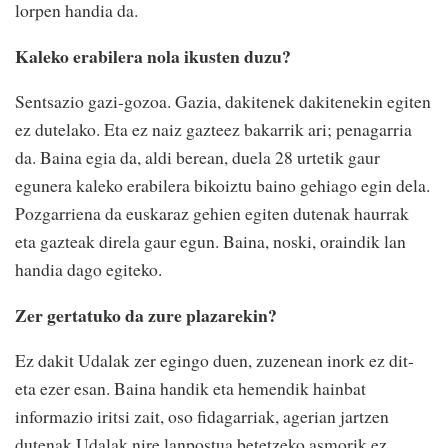
lorpen handia da.
Kaleko erabilera nola ikusten duzu?
Sentsazio gazi-gozoa. Gazia, dakitenek dakitenekin egiten
ez dutelako. Eta ez naiz gazteez bakarrik ari; penagarria
da. Baina egia da, aldi berean, duela 28 urtetik gaur
egunera kaleko erabilera bikoiztu baino gehiago egin dela.
Pozgarriena da euskaraz gehien egiten dutenak haurrak
eta gazteak direla gaur egun. Baina, noski, oraindik lan
handia dago egiteko.
Zer gertatuko da zure plazarekin?
Ez dakit Udalak zer egingo duen, zuzenean inork ez dit-
eta ezer esan. Baina handik eta hemendik hainbat
informazio iritsi zait, oso fidagarriak, agerian jartzen
dutenak Udalak nire lanpostua betetzeko asmorik ez