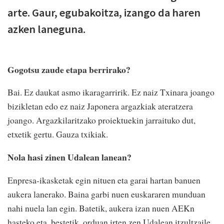
arte. Gaur, egubakoitza, izango da haren
azken laneguna.
Gogotsu zaude etapa berrirako?
Bai. Ez daukat asmo ikaragarririk. Ez naiz Txinara joango
bizikletan edo ez naiz Japonera argazkiak ateratzera
joango. Argazkilaritzako proiektuekin jarraituko dut,
etxetik gertu. Gauza txikiak.
Nola hasi zinen Udalean lanean?
Enpresa-ikasketak egin nituen eta garai hartan banuen
aukera lanerako. Baina garbi nuen euskararen munduan
nahi nuela lan egin. Batetik, aukera izan nuen AEKn
hasteko eta, bestetik, orduan irten zen Udalean itzultzaile