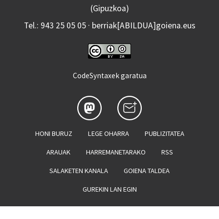
(Gipuzkoa)
Tel.: 943 25 05 05 · berriak[ABILDUA]goiena.eus
CodeSyntaxek garatua
HONI BURUZ
LEGE OHARRA
PUBLIZITATEA
ARAUAK
HARREMANETARAKO
RSS
SALAKETEN KANALA
GOIENA TALDEA
GUREKIN LAN EGIN