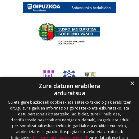
×
Zure datuen erabilera
arduratsua
Gu eta gure bazkideek cookieak eta antzeko teknologiak erabiltzen
ditugu zure gailuan informazioa gordetzeko eta eskuratzeko, eta
datu pertsonalak tratatzeko (adibidez, zure IP helbidea,
identifikatzaile bakarrak eta nabigazio-datuak), iragarki eta eduki
pertsonalizatuak eskaintzeko, iragarkiak eta edukia neurtzeko,
audientziaren inguruko ikuspegiak lortzeko eta zerbitzuak
hobetzeko.
Hirugarrenen hornitzaileek (4)
zure datuak ere trata