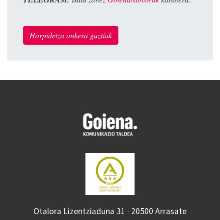
Harpidetza aukera guztiak
Otalora Lizentziaduna 31 · 20500 Arrasate