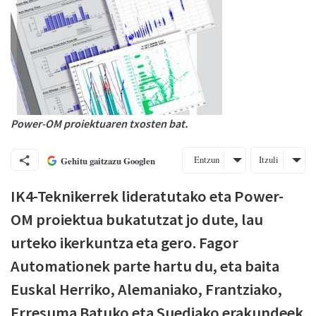
Power-OM proiektuaren txosten bat.
Entzun
Itzuli
Gehitu gaitzazu Googlen
IK4-Teknikerrek lideratutako eta Power-
OM proiektua bukatutzat jo dute, lau
urteko ikerkuntza eta gero. Fagor
Automationek parte hartu du, eta baita
Euskal Herriko, Alemaniako, Frantziako,
Erresuma Batuko eta Suediako erakundeek