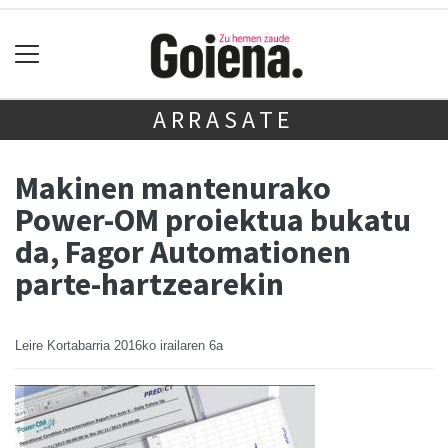
ARRASATE
Makinen mantenurako
Power-OM proiektua bukatu
da, Fagor Automationen
parte-hartzearekin
Leire Kortabarria
2016ko irailaren 6a