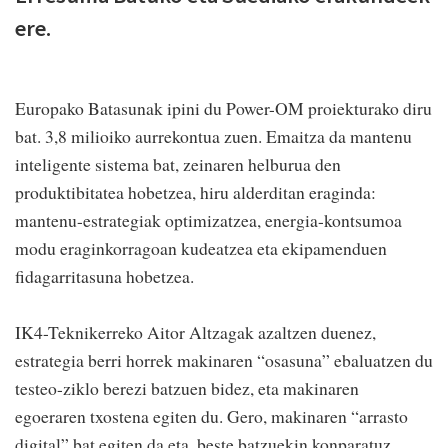
ere.
Europako Batasunak ipini du Power-OM proiekturako diru
bat. 3,8 milioiko aurrekontua zuen. Emaitza da mantenu
inteligente sistema bat, zeinaren helburua den
produktibitatea hobetzea, hiru alderditan eraginda:
mantenu-estrategiak optimizatzea, energia-kontsumoa
modu eraginkorragoan kudeatzea eta ekipamenduen
fidagarritasuna hobetzea.
IK4-Teknikerreko Aitor Altzagak azaltzen duenez,
estrategia berri horrek makinaren “osasuna” ebaluatzen du
testeo-ziklo berezi batzuen bidez, eta makinaren
egoeraren txostena egiten du. Gero, makinaren “arrasto
digital” bat egiten da eta, beste batzuekin konparatuz,