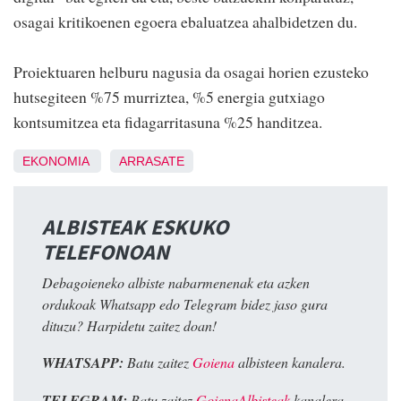
osagai kritikoenen egoera ebaluatzea ahalbidetzen du.
Proiektuaren helburu nagusia da osagai horien ezusteko
hutsegiteen %75 murriztea, %5 energia gutxiago
kontsumitzea eta fidagarritasuna %25 handitzea.
EKONOMIA
ARRASATE
ALBISTEAK ESKUKO
TELEFONOAN
Debagoieneko albiste nabarmenenak eta azken
ordukoak Whatsapp edo Telegram bidez jaso gura
dituzu? Harpidetu zaitez doan!
WHATSAPP:
Batu zaitez
Goiena
albisteen kanalera.
TELEGRAM:
Batu zaitez
GoienaAlbisteak
kanalera.