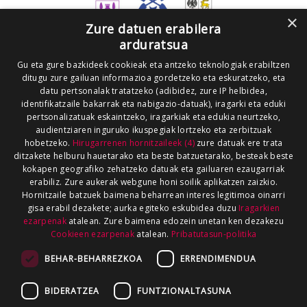
×
Zure datuen erabilera
arduratsua
Gu eta gure bazkideek cookieak eta antzeko teknologiak erabiltzen
ditugu zure gailuan informazioa gordetzeko eta eskuratzeko, eta
datu pertsonalak tratatzeko (adibidez, zure IP helbidea,
identifikatzaile bakarrak eta nabigazio-datuak), iragarki eta eduki
pertsonalizatuak eskaintzeko, iragarkiak eta edukia neurtzeko,
audientziaren inguruko ikuspegiak lortzeko eta zerbitzuak
hobetzeko.
Hirugarrenen hornitzaileek (4)
zure datuak ere trata
ditzakete helburu hauetarako eta beste batzuetarako, besteak beste
kokapen geografiko zehatzeko datuak eta gailuaren ezaugarriak
erabiliz. Zure aukerak webgune honi soilik aplikatzen zaizkio.
Hornitzaile batzuek baimena beharrean interes legitimoa oinarri
gisa erabil dezakete; aurka egiteko eskubidea duzu
Iragarkien
ezarpenak
atalean. Zure baimena edozein unetan ken dezakezu
Cookieen ezarpenak
atalean.
Pribatutasun-politika
BEHAR-BEHARREZKOA
ERRENDIMENDUA
BIDERATZEA
FUNTZIONALTASUNA