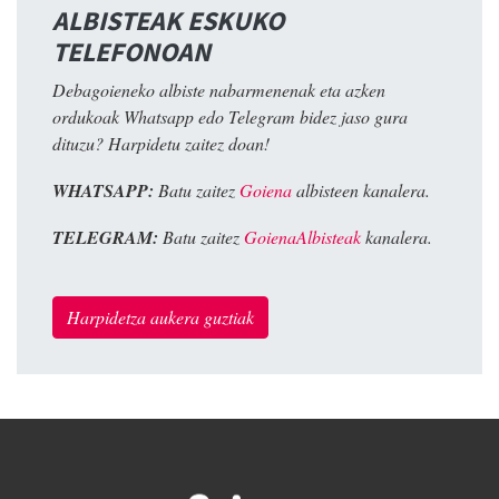
ALBISTEAK ESKUKO
TELEFONOAN
Debagoieneko albiste nabarmenenak eta azken
ordukoak Whatsapp edo Telegram bidez jaso gura
dituzu? Harpidetu zaitez doan!
WHATSAPP:
Batu zaitez
Goiena
albisteen kanalera.
TELEGRAM:
Batu zaitez
GoienaAlbisteak
kanalera.
Harpidetza aukera guztiak