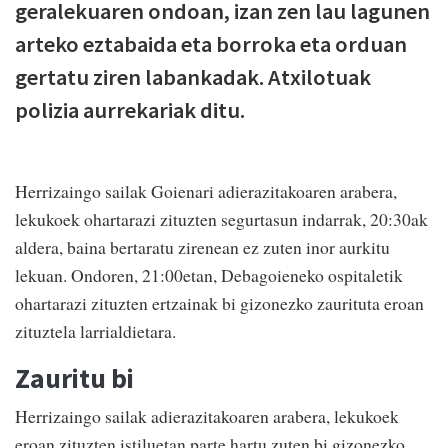
geralekuaren ondoan, izan zen lau lagunen
arteko eztabaida eta borroka eta orduan
gertatu ziren labankadak. Atxilotuak
polizia aurrekariak ditu.
Herrizaingo sailak Goienari adierazitakoaren arabera,
lekukoek ohartarazi zituzten segurtasun indarrak, 20:30ak
aldera, baina bertaratu zirenean ez zuten inor aurkitu
lekuan. Ondoren, 21:00etan, Debagoieneko ospitaletik
ohartarazi zituzten ertzainak bi gizonezko zaurituta eroan
zituztela larrialdietara.
Zauritu bi
Herrizaingo sailak adierazitakoaren arabera, lekukoek
eroan zituzten istiluetan parte hartu zuten bi gizonezko,