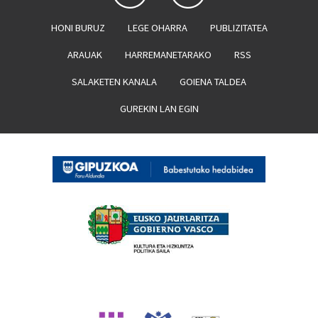
HONI BURUZ
LEGE OHARRA
PUBLIZITATEA
ARAUAK
HARREMANETARAKO
RSS
SALAKETEN KANALA
GOIENA TALDEA
GUREKIN LAN EGIN