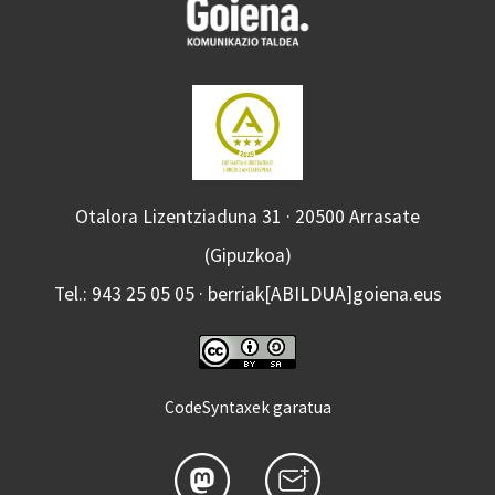
Otalora Lizentziaduna 31 · 20500 Arrasate
(Gipuzkoa)
Tel.: 943 25 05 05 · berriak[ABILDUA]goiena.eus
CodeSyntaxek garatua