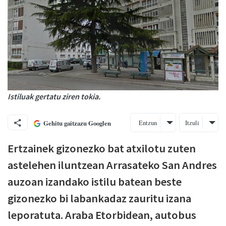
Istiluak gertatu ziren tokia.
Entzun
Itzuli
Gehitu gaitzazu Googlen
Ertzainek gizonezko bat atxilotu zuten
astelehen iluntzean Arrasateko San Andres
auzoan izandako istilu batean beste
gizonezko bi labankadaz zauritu izana
leporatuta. Araba Etorbidean, autobus