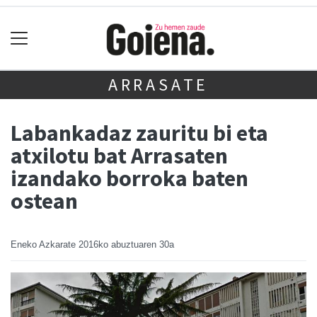
ARRASATE
Labankadaz zauritu bi eta
atxilotu bat Arrasaten
izandako borroka baten
ostean
Eneko Azkarate
2016ko abuztuaren 30a