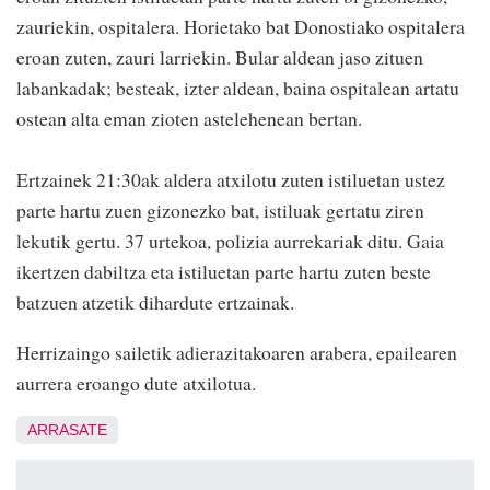
zauriekin, ospitalera. Horietako bat Donostiako ospitalera
eroan zuten, zauri larriekin. Bular aldean jaso zituen
labankadak; besteak, izter aldean, baina ospitalean artatu
ostean alta eman zioten astelehenean bertan.
Ertzainek 21:30ak aldera atxilotu zuten istiluetan ustez
parte hartu zuen gizonezko bat, istiluak gertatu ziren
lekutik gertu. 37 urtekoa, polizia aurrekariak ditu. Gaia
ikertzen dabiltza eta istiluetan parte hartu zuten beste
batzuen atzetik dihardute ertzainak.
Herrizaingo sailetik adierazitakoaren arabera, epailearen
aurrera eroango dute atxilotua.
ARRASATE