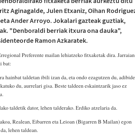
denboraldirako fitxaketa berriak aurkeztu ditu
ritz Aginagalde, Julen Etxaniz, Oihan Rodrigue
 eta Ander Arroyo. Jokalari gazteak guztiak,
ak. "Denboraldi berriak itxura ona dauka",
sidenteorde Ramon Azkaratek.
egional Preferente mailan lehiatzeko fitxaketak dira. Jarraian
i bat:
a hainbat taldetan ibili izan da, eta ondo ezagutzen du, adibide
atuko du, aurrelari gisa. Beste taldeen eskaintzarik jaso ez
u.
ko taldetik dator, lehen talderako. Erdiko atzelaria da.
koa, Realean, Eibarren eta Leioan (Bigarren B Mailan) egon
 da, lehen taldean.