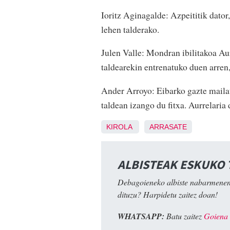
Ioritz Aginagalde: Azpeititik dator
lehen talderako.
Julen Valle: Mondran ibilitakoa Au
taldearekin entrenatuko duen arren, 
Ander Arroyo: Eibarko gazte mailati
taldean izango du fitxa. Aurrelaria 
KIROLA
ARRASATE
ALBISTEAK ESKUKO
Debagoieneko albiste nabarmenen
dituzu? Harpidetu zaitez doan!
WHATSAPP:
Batu zaitez
Goiena