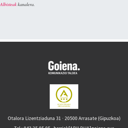
Albisteak
kanalera.
Otalora Lizentziaduna 31 · 20500 Arrasate (Gipuzkoa)