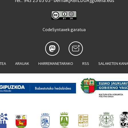
Tel.: 943 25 05 05 · berriak[ABILDUA]goiena.eus
CodeSyntaxek garatua
ATEA
ARAUAK
HARREMANETARAKO
RSS
SALAKETEN KAN