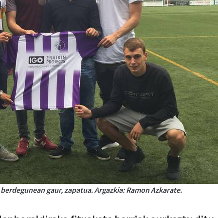
ko berdegunean gaur, zapatua. Argazkia: Ramon Azkarate.