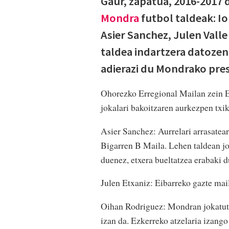
Gaur, zapatua, 2016-2017 
Mondra
futbol taldeak: Io
Asier Sanchez, Julen Valle
taldea indartzera datozen
adierazi du Mondrako pre
Ohorezko Erregional Mailan zein Err
jokalari bakoitzaren aurkezpen txik
Asier Sanchez: Aurrelari arrasatearr
Bigarren B Maila. Lehen taldean jok
duenez, etxera bueltatzea erabaki d
Julen Etxaniz: Eibarreko gazte maila
Oihan Rodriguez: Mondran jokatuta
izan da. Ezkerreko atzelaria izango