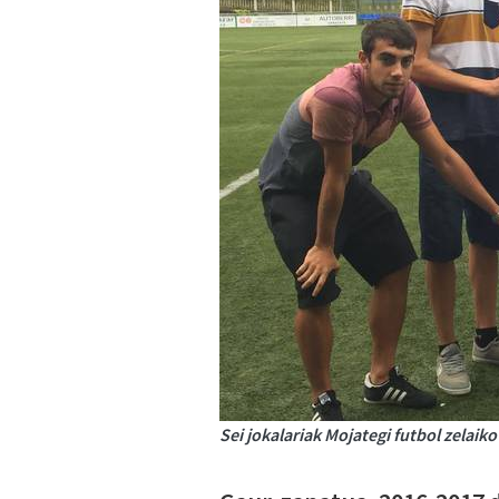
Sei jokalariak Mojategi futbol zelai