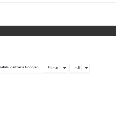
Gehitu gaitzazu Googlen
Entzun
Itzuli