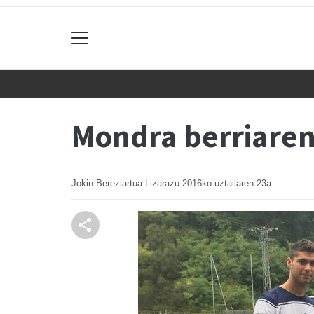
Mondra berriaren
Jokin Bereziartua Lizarazu
2016ko uztailaren 23a