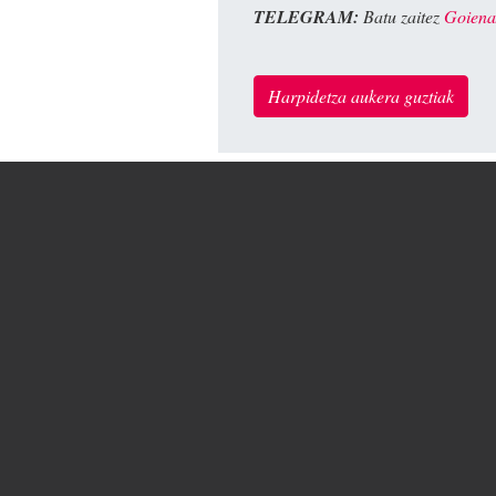
TELEGRAM:
Batu zaitez
Goiena
Harpidetza aukera guztiak