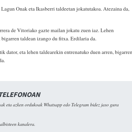
, Lagun Onak eta Ikasberri taldeetan jokatutakoa. Atezaina da,
rrera de Vitoriako gazte mailan jokatu zuen iaz. Lehen
bigarren taldean izango du fitxa. Erdilaria da.
k dator, eta lehen taldearekin entrenatuko duen arren, bigarre
da.
 TELEFONOAN
ak eta azken ordukoak Whatsapp edo Telegram bidez jaso gura
albisteen kanalera.