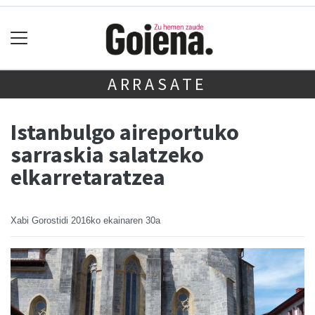
ARRASATE
Istanbulgo aireportuko
sarraskia salatzeko
elkarretaratzea
Xabi Gorostidi
2016ko ekainaren 30a