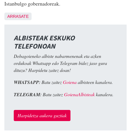
Istanbulgo gobernadoreak.
ARRASATE
ALBISTEAK ESKUKO
TELEFONOAN
Debagoieneko albiste nabarmenenak eta azken
ordukoak Whatsapp edo Telegram bidez jaso gura
dituzu? Harpidetu zaitez doan!
WHATSAPP:
Batu zaitez
Goiena
albisteen kanalera.
TELEGRAM:
Batu zaitez
GoienaAlbisteak
kanalera.
Harpidetza aukera guztiak