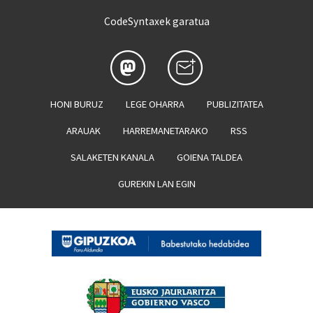
CodeSyntaxek garatua
HONI BURUZ
LEGE OHARRA
PUBLIZITATEA
ARAUAK
HARREMANETARAKO
RSS
SALAKETEN KANALA
GOIENA TALDEA
GUREKIN LAN EGIN