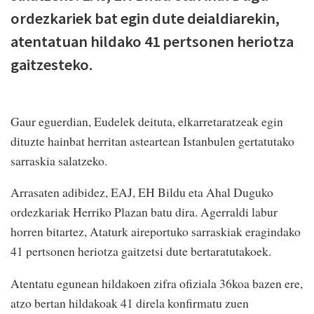
ordezkariek bat egin dute deialdiarekin,
atentatuan hildako 41 pertsonen heriotza
gaitzesteko.
Gaur eguerdian, Eudelek deituta, elkarretaratzeak egin
dituzte hainbat herritan asteartean Istanbulen gertatutako
sarraskia salatzeko.
Arrasaten adibidez, EAJ, EH Bildu eta Ahal Duguko
ordezkariak Herriko Plazan batu dira. Agerraldi labur
horren bitartez, Ataturk aireportuko sarraskiak eragindako
41 pertsonen heriotza gaitzetsi dute bertaratutakoek.
Atentatu egunean hildakoen zifra ofiziala 36koa bazen ere,
atzo bertan hildakoak 41 direla konfirmatu zuen