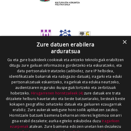
×
Zure datuen erabilera
arduratsua
Gu eta gure bazkideek cookieak eta antzeko teknologiak erabiltzen
ditugu zure gailuan informazioa gordetzeko eta eskuratzeko, eta
datu pertsonalak tratatzeko (adibidez, zure IP helbidea,
identifikatzaile bakarrak eta nabigazio-datuak), iragarki eta eduki
pertsonalizatuak eskaintzeko, iragarkiak eta edukia neurtzeko,
audientziaren inguruko ikuspegiak lortzeko eta zerbitzuak
hobetzeko.
Hirugarrenen hornitzaileek (4)
zure datuak ere trata
ditzakete helburu hauetarako eta beste batzuetarako, besteak beste
kokapen geografiko zehatzeko datuak eta gailuaren ezaugarriak
erabiliz. Zure aukerak webgune honi soilik aplikatzen zaizkio.
Hornitzaile batzuek baimena beharrean interes legitimoa oinarri
gisa erabil dezakete; aurka egiteko eskubidea duzu
Iragarkien
ezarpenak
atalean. Zure baimena edozein unetan ken dezakezu