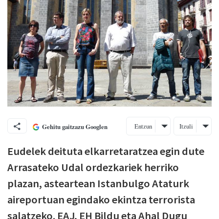
Entzun
Itzuli
Gehitu gaitzazu Googlen
Eudelek deituta elkarretaratzea egin dute
Arrasateko Udal ordezkariek herriko
plazan, asteartean Istanbulgo Ataturk
aireportuan egindako ekintza terrorista
salatzeko. EAJ, EH Bildu eta Ahal Dugu