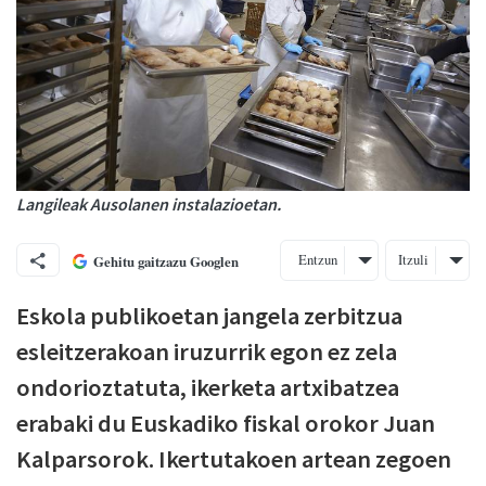
Langileak Ausolanen instalazioetan.
Entzun
Itzuli
Gehitu gaitzazu Googlen
Eskola publikoetan jangela zerbitzua
esleitzerakoan iruzurrik egon ez zela
ondorioztatuta, ikerketa artxibatzea
erabaki du Euskadiko fiskal orokor Juan
Kalparsorok. Ikertutakoen artean zegoen