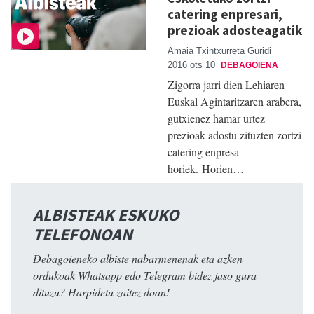
catering enpresari,
prezioak adosteagatik
Amaia Txintxurreta Guridi
2016 ots 10
DEBAGOIENA
Zigorra jarri dien Lehiaren
Euskal Agintaritzaren arabera,
gutxienez hamar urtez
prezioak adostu zituzten zortzi
catering enpresa
horiek. Horien…
ALBISTEAK ESKUKO
TELEFONOAN
Debagoieneko albiste nabarmenenak eta azken
ordukoak Whatsapp edo Telegram bidez jaso gura
dituzu? Harpidetu zaitez doan!