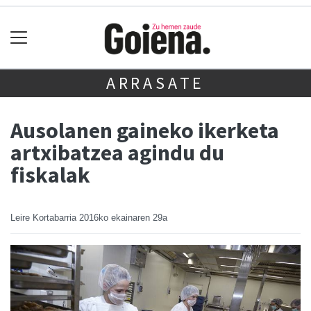
ARRASATE
Ausolanen gaineko ikerketa
artxibatzea agindu du
fiskalak
Leire Kortabarria
2016ko ekainaren 29a