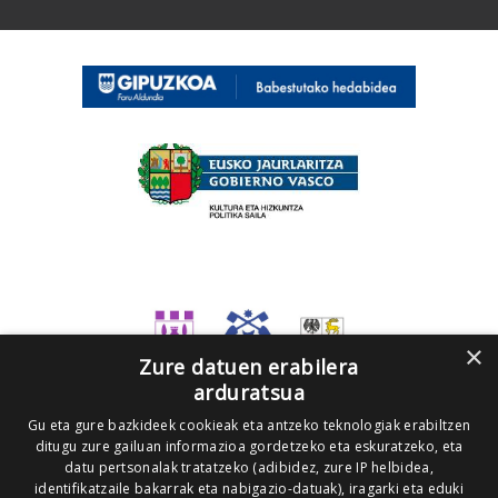
×
Zure datuen erabilera
arduratsua
Gu eta gure bazkideek cookieak eta antzeko teknologiak erabiltzen
ditugu zure gailuan informazioa gordetzeko eta eskuratzeko, eta
datu pertsonalak tratatzeko (adibidez, zure IP helbidea,
identifikatzaile bakarrak eta nabigazio-datuak), iragarki eta eduki