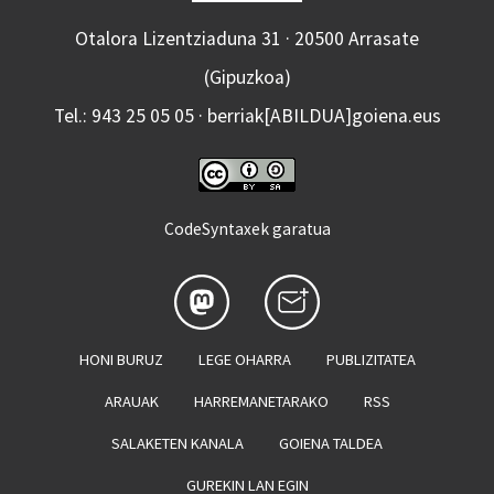
Otalora Lizentziaduna 31 · 20500 Arrasate
(Gipuzkoa)
Tel.: 943 25 05 05 · berriak[ABILDUA]goiena.eus
CodeSyntaxek garatua
HONI BURUZ
LEGE OHARRA
PUBLIZITATEA
ARAUAK
HARREMANETARAKO
RSS
SALAKETEN KANALA
GOIENA TALDEA
GUREKIN LAN EGIN