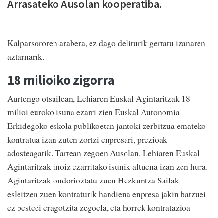
Arrasateko Ausolan kooperatiba.
Kalparsororen arabera, ez dago deliturik gertatu izanaren
aztarnarik.
18 milioiko zigorra
Aurtengo otsailean, Lehiaren Euskal Agintaritzak 18
milioi euroko isuna ezarri zien Euskal Autonomia
Erkidegoko eskola publikoetan jantoki zerbitzua emateko
kontratua izan zuten zortzi enpresari, prezioak
adosteagatik. Tartean zegoen Ausolan. Lehiaren Euskal
Agintaritzak inoiz ezarritako isunik altuena izan zen hura.
Agintaritzak ondorioztatu zuen Hezkuntza Sailak
esleitzen zuen kontraturik handiena enpresa jakin batzuei
ez besteei eragotzita zegoela, eta horrek kontratazioa