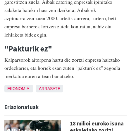
garestitzen zuela. Aibak catering enpresak ipinitako
salaketa batekin hasi zen ikerketa; Aibak-ek
azpimarratzen zuen 2000. urtetik aurrera, urtero, beti
enpresa berberek lortzen zutela kontratua, nahiz eta
lehiaketa bidez egin.
"Pakturik ez"
Kalparsorok aitorpena hartu die zortzi enpresa haietako
ordezkariei, eta horiek esan zuten "pakturik ez" zegoela
merkatua euren artean banatzeko.
EKONOMIA
ARRASATE
Erlazionatuak
18 milioi euroko isuna
eskoletako zortzi