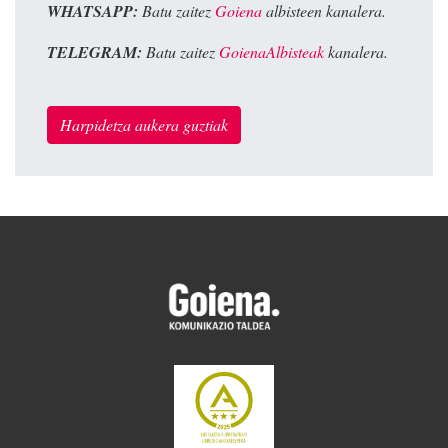
WHATSAPP:
Batu zaitez
Goiena
albisteen kanalera.
TELEGRAM:
Batu zaitez
GoienaAlbisteak
kanalera.
Harpidetza aukera guztiak