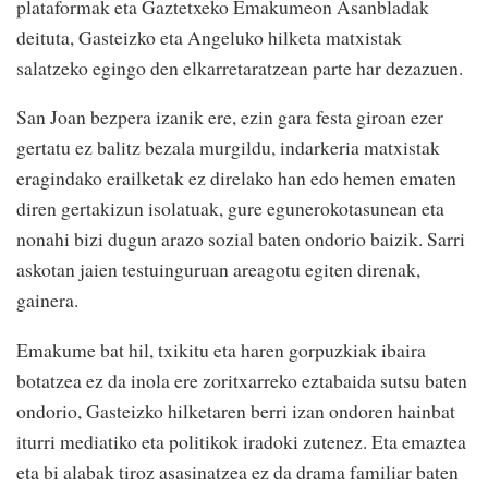
plataformak eta Gaztetxeko Emakumeon Asanbladak
deituta, Gasteizko eta Angeluko hilketa matxistak
salatzeko egingo den elkarretaratzean parte har dezazuen.
San Joan bezpera izanik ere, ezin gara festa giroan ezer
gertatu ez balitz bezala murgildu, indarkeria matxistak
eragindako erailketak ez direlako han edo hemen ematen
diren gertakizun isolatuak, gure egunerokotasunean eta
nonahi bizi dugun arazo sozial baten ondorio baizik. Sarri
askotan jaien testuinguruan areagotu egiten direnak,
gainera.
Emakume bat hil, txikitu eta haren gorpuzkiak ibaira
botatzea ez da inola ere zoritxarreko eztabaida sutsu baten
ondorio, Gasteizko hilketaren berri izan ondoren hainbat
iturri mediatiko eta politikok iradoki zutenez. Eta emaztea
eta bi alabak tiroz asasinatzea ez da drama familiar baten