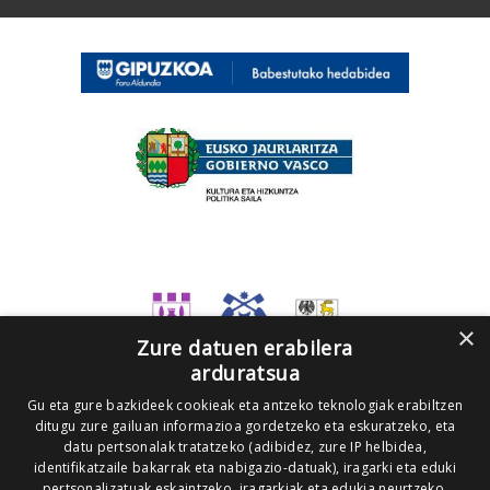
×
Zure datuen erabilera
arduratsua
Gu eta gure bazkideek cookieak eta antzeko teknologiak erabiltzen
ditugu zure gailuan informazioa gordetzeko eta eskuratzeko, eta
datu pertsonalak tratatzeko (adibidez, zure IP helbidea,
identifikatzaile bakarrak eta nabigazio-datuak), iragarki eta eduki
pertsonalizatuak eskaintzeko, iragarkiak eta edukia neurtzeko,