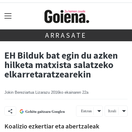
ARRASATE
EH Bilduk bat egin du azken
hilketa matxista salatzeko
elkarretaratzearekin
Jokin Bereziartua Lizarazu
2016ko ekainaren 22a
Entzun
Itzuli
Gehitu gaitzazu Googlen
Koalizio ezkertiar eta abertzaleak