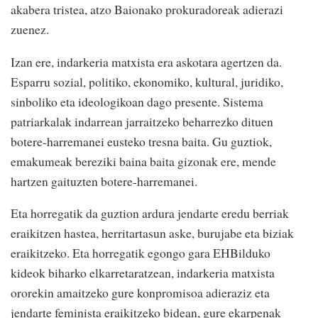
akabera tristea, atzo Baionako prokuradoreak adierazi
zuenez.
Izan ere, indarkeria matxista era askotara agertzen da.
Esparru sozial, politiko, ekonomiko, kultural, juridiko,
sinboliko eta ideologikoan dago presente. Sistema
patriarkalak indarrean jarraitzeko beharrezko dituen
botere-harremanei eusteko tresna baita. Gu guztiok,
emakumeak bereziki baina baita gizonak ere, mende
hartzen gaituzten botere-harremanei.
Eta horregatik da guztion ardura jendarte eredu berriak
eraikitzen hastea, herritartasun aske, burujabe eta biziak
eraikitzeko. Eta horregatik egongo gara EHBilduko
kideok biharko elkarretaratzean, indarkeria matxista
ororekin amaitzeko gure konpromisoa adieraziz eta
jendarte feminista eraikitzeko bidean, gure ekarpenak