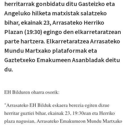
herritarrak gonbidatu ditu Gasteizko eta
Angeluko hilketa matxistak salatzeko
bihar, ekainak 23, Arrasateko Herriko
Plazan (19:30) egingo den elkarretaratzean
parte hartzera. Elkarretaratzea Arrasateko
Mundu Martxako plataformak eta
Gaztetxeko Emakumeen Asanbladak deitu
du.
EH Bilduren oharra osorik:
"Arrasateko EH Bilduk eskaera berezia egiten dizue
herritar guztiei bihar, ekainak 23, 19:30ean eta Herriko
plaza nagusian, Arrasateko Emakumeon Mundu Martxako