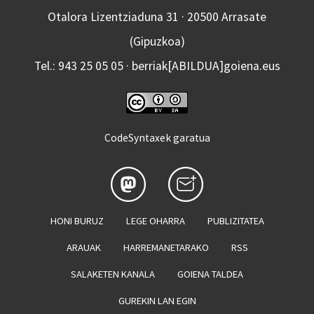
Otalora Lizentziaduna 31 · 20500 Arrasate
(Gipuzkoa)
Tel.: 943 25 05 05 · berriak[ABILDUA]goiena.eus
CodeSyntaxek garatua
HONI BURUZ
LEGE OHARRA
PUBLIZITATEA
ARAUAK
HARREMANETARAKO
RSS
SALAKETEN KANALA
GOIENA TALDEA
GUREKIN LAN EGIN