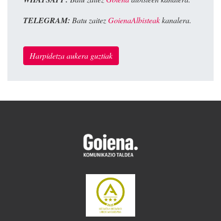
TELEGRAM:
Batu zaitez
GoienaAlbisteak
kanalera.
Harpidetza aukera guztiak