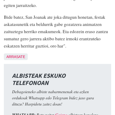
egiten jarraitzeko.
Bide batez, San Joanak ate joka ditugun honetan, festak
askatasunetik eta beldurrik gabe gozatzera animatzen
zaituztegu herriko emakumeok. Eta edozein eraso zantzu
sumatuz gero jarrera aktibo batez irmoki erantzuteko
eskatzen herritar guztioi, oro har".
ARRASATE
ALBISTEAK ESKUKO
TELEFONOAN
Debagoieneko albiste nabarmenenak eta azken
ordukoak Whatsapp edo Telegram bidez jaso gura
dituzu? Harpidetu zaitez doan!
WHATSAPP:
Batu zaitez
Goiena
albisteen kanalera.