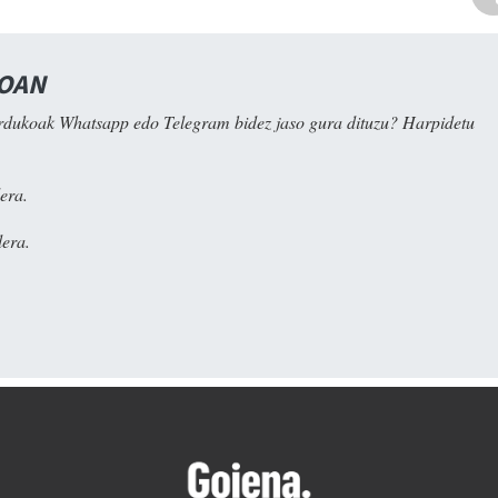
NOAN
rdukoak Whatsapp edo Telegram bidez jaso gura dituzu? Harpidetu
era.
era.