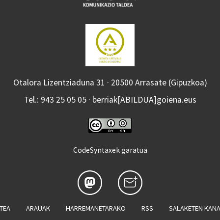
Otalora Lizentziaduna 31 · 20500 Arrasate (Gipuzkoa)
Tel.: 943 25 05 05 · berriak[ABILDUA]goiena.eus
CodeSyntaxek garatua
ATEA
ARAUAK
HARREMANETARAKO
RSS
SALAKETEN KAN