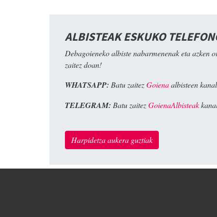
ALBISTEAK ESKUKO TELEFO
Debagoieneko albiste nabarmenenak eta azken o
zaitez doan!
WHATSAPP:
Batu zaitez
Goiena
albisteen kanal
TELEGRAM:
Batu zaitez
GoienaAlbisteak
kanal
Harpidetza aukera guztiak