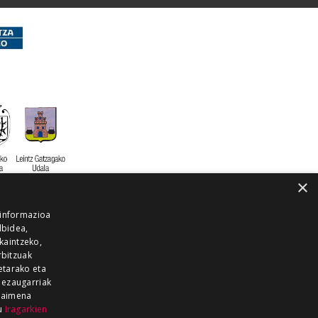
×
 informazioa
lbidea,
skaintzeko,
rbitzuak
etarako eta
 ezaugarriak
 baimena
zu
Iragarkien