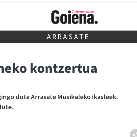
ARRASATE
neko kontzertua
ngo dute Arrasate Musikaleko ikasleek.
dute.