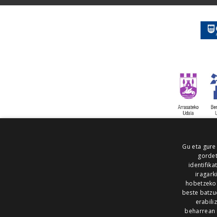
Gu eta gure
gordet
identifika
iragark
hobetzeko
beste batzu
erabili
beharrean 