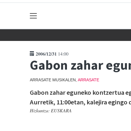
2006/12/31
14:00
Gabon zahar egu
ARRASATE MUSIKALEN,
ARRASATE
Gabon zahar eguneko kontzertua egi
Aurretik, 11:00etan, kalejira egingo 
Hizkuntza:
EUSKARA