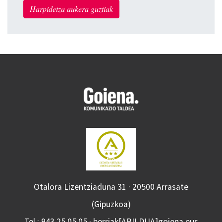
Harpidetza aukera guztiak
Otalora Lizentziaduna 31 · 20500 Arrasate
(Gipuzkoa)
Tel.: 943 25 05 05 · berriak[ABILDUA]goiena.eus