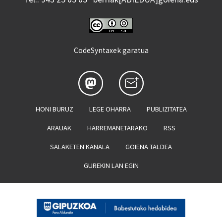
CodeSyntaxek garatua
HONI BURUZ
LEGE OHARRA
PUBLIZITATEA
ARAUAK
HARREMANETARAKO
RSS
SALAKETEN KANALA
GOIENA TALDEA
GUREKIN LAN EGIN