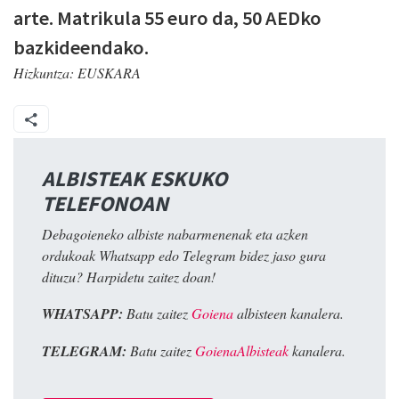
arte. Matrikula 55 euro da, 50 AEDko
bazkideendako.
Hizkuntza:
EUSKARA
ALBISTEAK ESKUKO
TELEFONOAN
Debagoieneko albiste nabarmenenak eta azken
ordukoak Whatsapp edo Telegram bidez jaso gura
dituzu? Harpidetu zaitez doan!
WHATSAPP:
Batu zaitez
Goiena
albisteen kanalera.
TELEGRAM:
Batu zaitez
GoienaAlbisteak
kanalera.