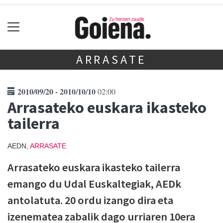
ARRASATE
2010/09/20 - 2010/10/10
02:00
Arrasateko euskara ikasteko
tailerra
AEDN,
ARRASATE
Arrasateko euskara ikasteko tailerra
emango du Udal Euskaltegiak, AEDk
antolatuta. 20 ordu izango dira eta
izenematea zabalik dago urriaren 10era