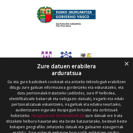
×
Zure datuen erabilera
arduratsua
Gu eta gure bazkideek cookieak eta antzeko teknologiak erabiltzen
ditugu zure gailuan informazioa gordetzeko eta eskuratzeko, eta
datu pertsonalak tratatzeko (adibidez, zure IP helbidea,
identifikatzaile bakarrak eta nabigazio-datuak), iragarki eta eduki
pertsonalizatuak eskaintzeko, iragarkiak eta edukia neurtzeko,
audientziaren inguruko ikuspegiak lortzeko eta zerbitzuak
hobetzeko.
Hirugarrenen hornitzaileek (4)
zure datuak ere trata
ditzakete helburu hauetarako eta beste batzuetarako, besteak beste
kokapen geografiko zehatzeko datuak eta gailuaren ezaugarriak
erabiliz. Zure aukerak webgune honi soilik aplikatzen zaizkio.