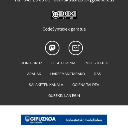
CodeSyntaxek garatua
HONI BURUZ
LEGE OHARRA
PUBLIZITATEA
ARAUAK
HARREMANETARAKO
RSS
SALAKETEN KANALA
GOIENA TALDEA
GUREKIN LAN EGIN