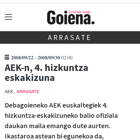
ARRASATE
2008/09/22 - 2008/09/30
02:00
AEK-n, 4. hizkuntza
eskakizuna
AEK.,
ARRASATE
Debagoieneko AEK euskaltegiek 4.
hizkuntza-eskakizuneko balio ofiziala
daukan maila emango dute aurten.
Ikastaroa astean bi egunekoa da,