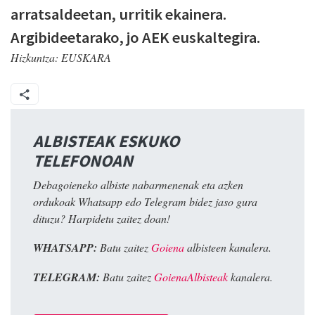
arratsaldeetan, urritik ekainera.
Argibideetarako, jo AEK euskaltegira.
Hizkuntza:
EUSKARA
ALBISTEAK ESKUKO
TELEFONOAN
Debagoieneko albiste nabarmenenak eta azken
ordukoak Whatsapp edo Telegram bidez jaso gura
dituzu? Harpidetu zaitez doan!
WHATSAPP:
Batu zaitez
Goiena
albisteen kanalera.
TELEGRAM:
Batu zaitez
GoienaAlbisteak
kanalera.