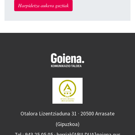
Harpidetza aukera guztiak
Otalora Lizentziaduna 31 · 20500 Arrasate
(Gipuzkoa)
Tel.: 943 25 05 05 · berriak[ABILDUA]goiena.eus