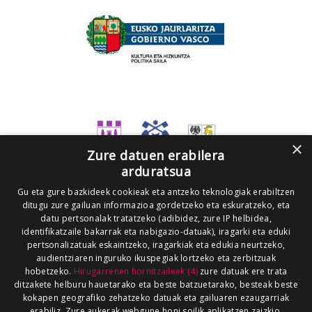
×
Zure datuen erabilera
arduratsua
Gu eta gure bazkideek cookieak eta antzeko teknologiak erabiltzen
ditugu zure gailuan informazioa gordetzeko eta eskuratzeko, eta
datu pertsonalak tratatzeko (adibidez, zure IP helbidea,
identifikatzaile bakarrak eta nabigazio-datuak), iragarki eta eduki
pertsonalizatuak eskaintzeko, iragarkiak eta edukia neurtzeko,
audientziaren inguruko ikuspegiak lortzeko eta zerbitzuak
hobetzeko.
Hirugarrenen hornitzaileek (4)
zure datuak ere trata
ditzakete helburu hauetarako eta beste batzuetarako, besteak beste
kokapen geografiko zehatzeko datuak eta gailuaren ezaugarriak
erabiliz. Zure aukerak webgune honi soilik aplikatzen zaizkio.