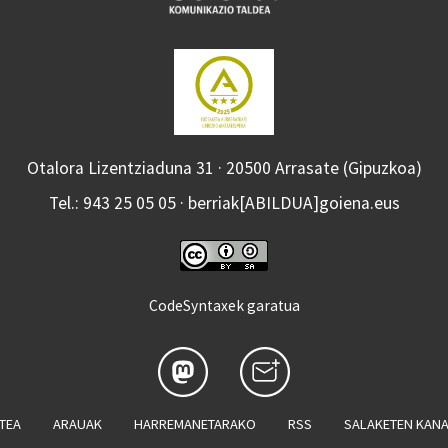
Otalora Lizentziaduna 31 · 20500 Arrasate (Gipuzkoa)
Tel.: 943 25 05 05 · berriak[ABILDUA]goiena.eus
CodeSyntaxek garatua
ATEA
ARAUAK
HARREMANETARAKO
RSS
SALAKETEN KAN