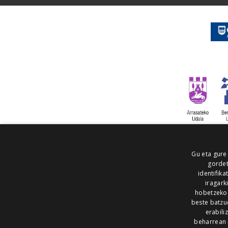
Gu eta gure
gordet
identifika
iragark
hobetzeko
beste batzu
erabili
beharrean 