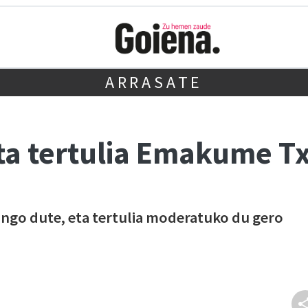
ARRASATE
ta tertulia Emakume T
ango dute, eta tertulia moderatuko du gero