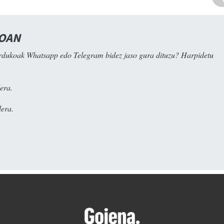
NOAN
rdukoak Whatsapp edo Telegram bidez jaso gura dituzu? Harpidetu
era.
era.