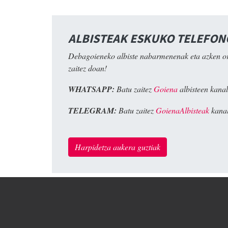
ALBISTEAK ESKUKO TELEFO
Debagoieneko albiste nabarmenenak eta azken o
zaitez doan!
WHATSAPP:
Batu zaitez
Goiena
albisteen kanal
TELEGRAM:
Batu zaitez
GoienaAlbisteak
kanal
Harpidetza aukera guztiak