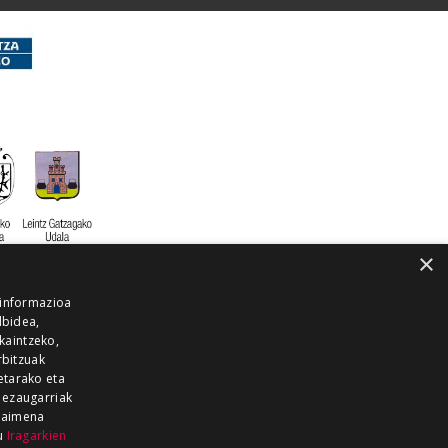
×
 informazioa
lbidea,
skaintzeko,
rbitzuak
etarako eta
 ezaugarriak
 baimena
zu
Iragarkien