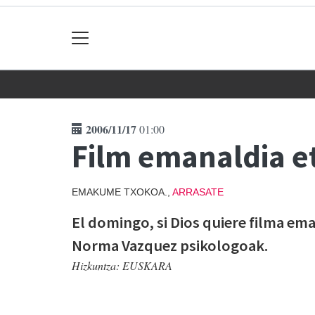
2006/11/17
01:00
Film emanaldia e
EMAKUME TXOKOA.,
ARRASATE
El domingo, si Dios quiere filma em
Norma Vazquez psikologoak.
Hizkuntza:
EUSKARA