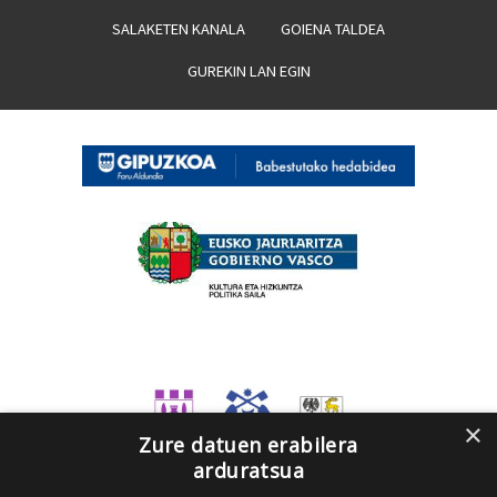
SALAKETEN KANALA
GOIENA TALDEA
GUREKIN LAN EGIN
×
Zure datuen erabilera
arduratsua