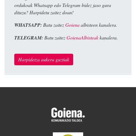
ordukoak Whatsapp edo Telegram bidez jaso gura
dituzu? Harpidetu zaitez doan!
WHATSAPP:
Batu zaitez
Goiena
albisteen kanalera.
TELEGRAM:
Batu zaitez
GoienaAlbisteak
kanalera.
Harpidetza aukera guztiak