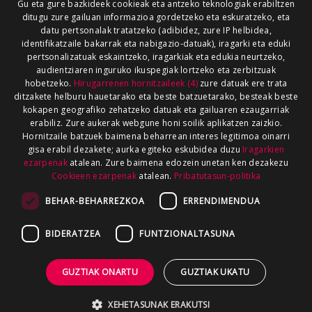
Gu eta gure bazkideek cookieak eta antzeko teknologiak erabiltzen
ditugu zure gailuan informazioa gordetzeko eta eskuratzeko, eta
datu pertsonalak tratatzeko (adibidez, zure IP helbidea,
identifikatzaile bakarrak eta nabigazio-datuak), iragarki eta eduki
pertsonalizatuak eskaintzeko, iragarkiak eta edukia neurtzeko,
audientziaren inguruko ikuspegiak lortzeko eta zerbitzuak
hobetzeko.
Hirugarrenen hornitzaileek (4)
zure datuak ere trata
ditzakete helburu hauetarako eta beste batzuetarako, besteak beste
kokapen geografiko zehatzeko datuak eta gailuaren ezaugarriak
erabiliz. Zure aukerak webgune honi soilik aplikatzen zaizkio.
Hornitzaile batzuek baimena beharrean interes legitimoa oinarri
gisa erabil dezakete; aurka egiteko eskubidea duzu
Iragarkien
ezarpenak
atalean. Zure baimena edozein unetan ken dezakezu
Cookieen ezarpenak
atalean.
Pribatutasun-politika
BEHAR-BEHARREZKOA
ERRENDIMENDUA
BIDERATZEA
FUNTZIONALTASUNA
GUZTIAK ONARTU
GUZTIAK UKATU
XEHETASUNAK ERAKUTSI