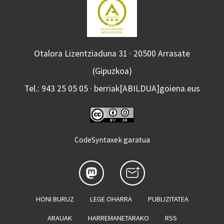
Otalora Lizentziaduna 31 · 20500 Arrasate
(Gipuzkoa)
Tel.: 943 25 05 05 · berriak[ABILDUA]goiena.eus
CodeSyntaxek garatua
HONI BURUZ
LEGE OHARRA
PUBLIZITATEA
ARAUAK
HARREMANETARAKO
RSS