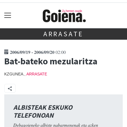
ARRASATE
2006/09/19 - 2006/09/20
02:00
Bat-bateko mezularitza
KZGUNEA.,
ARRASATE
ALBISTEAK ESKUKO
TELEFONOAN
Debagoieneko albiste nabarmenenak eta azken