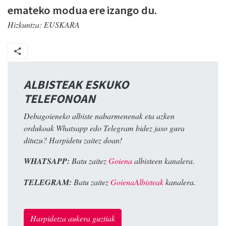
emateko modua ere izango du.
Hizkuntza:
EUSKARA
ALBISTEAK ESKUKO
TELEFONOAN
Debagoieneko albiste nabarmenenak eta azken
ordukoak Whatsapp edo Telegram bidez jaso gura
dituzu? Harpidetu zaitez doan!
WHATSAPP:
Batu zaitez
Goiena
albisteen kanalera.
TELEGRAM:
Batu zaitez
GoienaAlbisteak
kanalera.
Harpidetza aukera guztiak