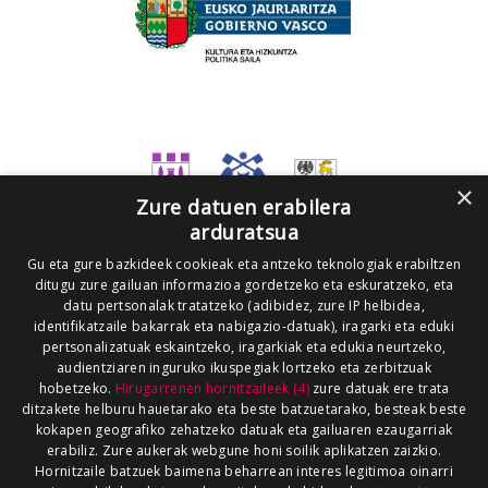
×
Zure datuen erabilera
arduratsua
Gu eta gure bazkideek cookieak eta antzeko teknologiak erabiltzen
ditugu zure gailuan informazioa gordetzeko eta eskuratzeko, eta
datu pertsonalak tratatzeko (adibidez, zure IP helbidea,
identifikatzaile bakarrak eta nabigazio-datuak), iragarki eta eduki
pertsonalizatuak eskaintzeko, iragarkiak eta edukia neurtzeko,
audientziaren inguruko ikuspegiak lortzeko eta zerbitzuak
hobetzeko.
Hirugarrenen hornitzaileek (4)
zure datuak ere trata
ditzakete helburu hauetarako eta beste batzuetarako, besteak beste
kokapen geografiko zehatzeko datuak eta gailuaren ezaugarriak
erabiliz. Zure aukerak webgune honi soilik aplikatzen zaizkio.
Hornitzaile batzuek baimena beharrean interes legitimoa oinarri