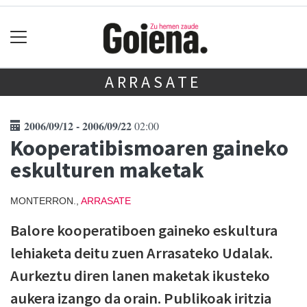
ARRASATE
2006/09/12 - 2006/09/22
02:00
Kooperatibismoaren gaineko
eskulturen maketak
MONTERRON.,
ARRASATE
Balore kooperatiboen gaineko eskultura
lehiaketa deitu zuen Arrasateko Udalak.
Aurkeztu diren lanen maketak ikusteko
aukera izango da orain. Publikoak iritzia