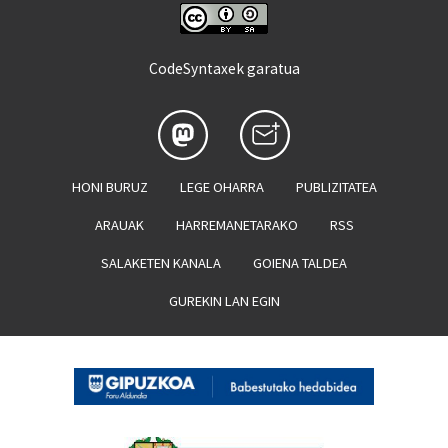
CodeSyntaxek garatua
HONI BURUZ
LEGE OHARRA
PUBLIZITATEA
ARAUAK
HARREMANETARAKO
RSS
SALAKETEN KANALA
GOIENA TALDEA
GUREKIN LAN EGIN