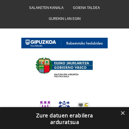
SALAKETEN KANALA
GOIENA TALDEA
GUREKIN LAN EGIN
×
Zure datuen erabilera
arduratsua