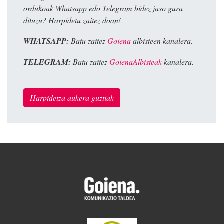
ordukoak Whatsapp edo Telegram bidez jaso gura
dituzu? Harpidetu zaitez doan!
WHATSAPP:
Batu zaitez
Goiena
albisteen kanalera.
TELEGRAM:
Batu zaitez
GoienaAlbisteak
kanalera.
Harpidetza aukera guztiak