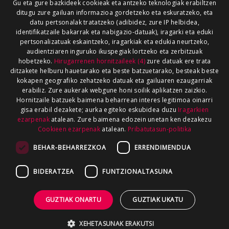
Gu eta gure bazkideek cookieak eta antzeko teknologiak erabiltzen
ditugu zure gailuan informazioa gordetzeko eta eskuratzeko, eta
datu pertsonalak tratatzeko (adibidez, zure IP helbidea,
identifikatzaile bakarrak eta nabigazio-datuak), iragarki eta eduki
pertsonalizatuak eskaintzeko, iragarkiak eta edukia neurtzeko,
audientziaren inguruko ikuspegiak lortzeko eta zerbitzuak
hobetzeko.
Hirugarrenen hornitzaileek (4)
zure datuak ere trata
ditzakete helburu hauetarako eta beste batzuetarako, besteak beste
kokapen geografiko zehatzeko datuak eta gailuaren ezaugarriak
erabiliz. Zure aukerak webgune honi soilik aplikatzen zaizkio.
Hornitzaile batzuek baimena beharrean interes legitimoa oinarri
gisa erabil dezakete; aurka egiteko eskubidea duzu
Iragarkien
ezarpenak
atalean. Zure baimena edozein unetan ken dezakezu
Cookieen ezarpenak
atalean.
Pribatutasun-politika
BEHAR-BEHARREZKOA
ERRENDIMENDUA
BIDERATZEA
FUNTZIONALTASUNA
GUZTIAK ONARTU
GUZTIAK UKATU
XEHETASUNAK ERAKUTSI