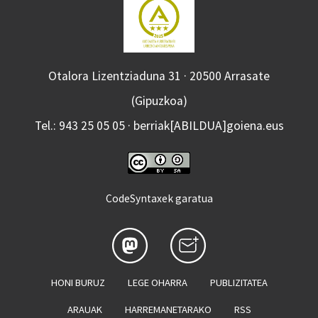
Otalora Lizentziaduna 31 · 20500 Arrasate
(Gipuzkoa)
Tel.: 943 25 05 05 · berriak[ABILDUA]goiena.eus
CodeSyntaxek garatua
HONI BURUZ
LEGE OHARRA
PUBLIZITATEA
ARAUAK
HARREMANETARAKO
RSS