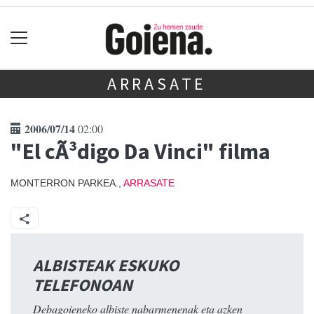
ARRASATE
2006/07/14
02:00
"El cÃ³digo Da Vinci" filma
MONTERRON PARKEA.,
ARRASATE
ALBISTEAK ESKUKO
TELEFONOAN
Debagoieneko albiste nabarmenenak eta azken