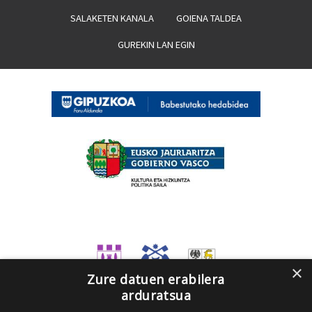
SALAKETEN KANALA
GOIENA TALDEA
GUREKIN LAN EGIN
×
Zure datuen erabilera
arduratsua