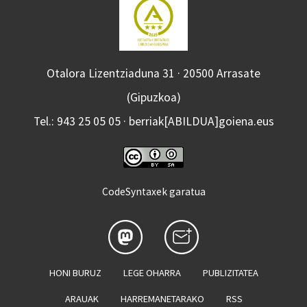
Otalora Lizentziaduna 31 · 20500 Arrasate
(Gipuzkoa)
Tel.: 943 25 05 05 · berriak[ABILDUA]goiena.eus
CodeSyntaxek garatua
HONI BURUZ
LEGE OHARRA
PUBLIZITATEA
ARAUAK
HARREMANETARAKO
RSS