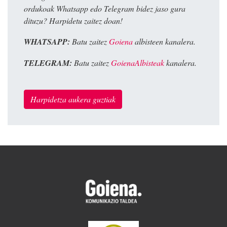
ordukoak Whatsapp edo Telegram bidez jaso gura
dituzu? Harpidetu zaitez doan!
WHATSAPP:
Batu zaitez
Goiena
albisteen kanalera.
TELEGRAM:
Batu zaitez
GoienaAlbisteak
kanalera.
Harpidetza aukera guztiak