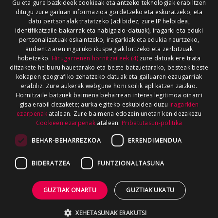
Gu eta gure bazkideek cookieak eta antzeko teknologiak erabiltzen
ditugu zure gailuan informazioa gordetzeko eta eskuratzeko, eta
datu pertsonalak tratatzeko (adibidez, zure IP helbidea,
identifikatzaile bakarrak eta nabigazio-datuak), iragarki eta eduki
pertsonalizatuak eskaintzeko, iragarkiak eta edukia neurtzeko,
audientziaren inguruko ikuspegiak lortzeko eta zerbitzuak
hobetzeko.
Hirugarrenen hornitzaileek (4)
zure datuak ere trata
ditzakete helburu hauetarako eta beste batzuetarako, besteak beste
kokapen geografiko zehatzeko datuak eta gailuaren ezaugarriak
erabiliz. Zure aukerak webgune honi soilik aplikatzen zaizkio.
Hornitzaile batzuek baimena beharrean interes legitimoa oinarri
gisa erabil dezakete; aurka egiteko eskubidea duzu
Iragarkien
ezarpenak
atalean. Zure baimena edozein unetan ken dezakezu
Cookieen ezarpenak
atalean.
Pribatutasun-politika
BEHAR-BEHARREZKOA
ERRENDIMENDUA
BIDERATZEA
FUNTZIONALTASUNA
GUZTIAK ONARTU
GUZTIAK UKATU
XEHETASUNAK ERAKUTSI