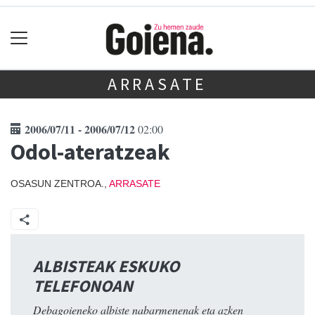
ARRASATE
2006/07/11 - 2006/07/12
02:00
Odol-ateratzeak
OSASUN ZENTROA.,
ARRASATE
ALBISTEAK ESKUKO
TELEFONOAN
Debagoieneko albiste nabarmenenak eta azken