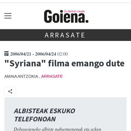
ARRASATE
2006/04/21 - 2006/04/24
02:00
"Syriana" filma emango dute
AMAIA ANTZOKIA.,
ARRASATE
ALBISTEAK ESKUKO
TELEFONOAN
Debagoieneko albiste nabarmenenak eta azken