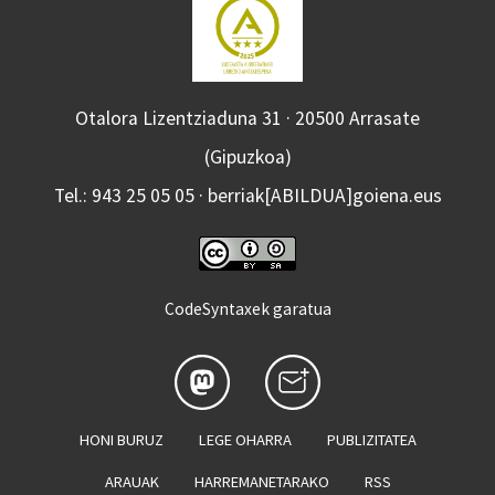
Otalora Lizentziaduna 31 · 20500 Arrasate
(Gipuzkoa)
Tel.: 943 25 05 05 · berriak[ABILDUA]goiena.eus
CodeSyntaxek garatua
HONI BURUZ
LEGE OHARRA
PUBLIZITATEA
ARAUAK
HARREMANETARAKO
RSS