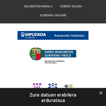
SALAKETEN KANALA
GOIENA TALDEA
GUREKIN LAN EGIN
×
Zure datuen erabilera
arduratsua