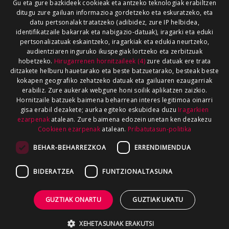
Gu eta gure bazkideek cookieak eta antzeko teknologiak erabiltzen
ditugu zure gailuan informazioa gordetzeko eta eskuratzeko, eta
datu pertsonalak tratatzeko (adibidez, zure IP helbidea,
identifikatzaile bakarrak eta nabigazio-datuak), iragarki eta eduki
pertsonalizatuak eskaintzeko, iragarkiak eta edukia neurtzeko,
audientziaren inguruko ikuspegiak lortzeko eta zerbitzuak
hobetzeko.
Hirugarrenen hornitzaileek (4)
zure datuak ere trata
ditzakete helburu hauetarako eta beste batzuetarako, besteak beste
kokapen geografiko zehatzeko datuak eta gailuaren ezaugarriak
erabiliz. Zure aukerak webgune honi soilik aplikatzen zaizkio.
Hornitzaile batzuek baimena beharrean interes legitimoa oinarri
gisa erabil dezakete; aurka egiteko eskubidea duzu
Iragarkien
ezarpenak
atalean. Zure baimena edozein unetan ken dezakezu
Cookieen ezarpenak
atalean.
Pribatutasun-politika
BEHAR-BEHARREZKOA
ERRENDIMENDUA
BIDERATZEA
FUNTZIONALTASUNA
GUZTIAK ONARTU
GUZTIAK UKATU
XEHETASUNAK ERAKUTSI