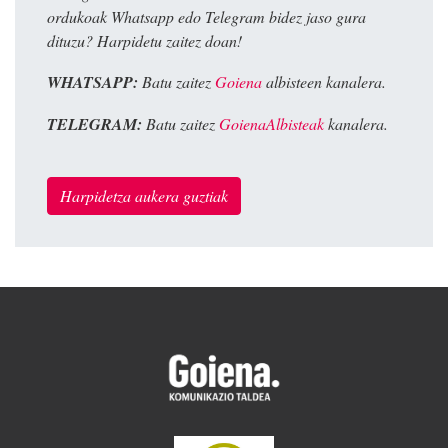
ordukoak Whatsapp edo Telegram bidez jaso gura
dituzu? Harpidetu zaitez doan!
WHATSAPP:
Batu zaitez
Goiena
albisteen kanalera.
TELEGRAM:
Batu zaitez
GoienaAlbisteak
kanalera.
Harpidetza aukera guztiak