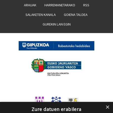
ARAUAK
HARREMANETARAKO
RSS
SALAKETEN KANALA
GOIENA TALDEA
GUREKIN LAN EGIN
×
Zure datuen erabilera