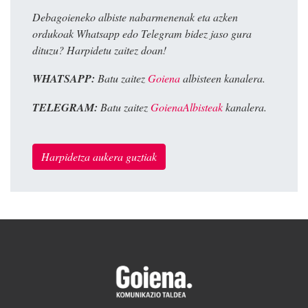
Debagoieneko albiste nabarmenenak eta azken
ordukoak Whatsapp edo Telegram bidez jaso gura
dituzu? Harpidetu zaitez doan!
WHATSAPP:
Batu zaitez
Goiena
albisteen kanalera.
TELEGRAM:
Batu zaitez
GoienaAlbisteak
kanalera.
Harpidetza aukera guztiak