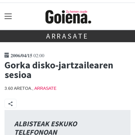
ARRASATE
2006/04/15
02:00
Gorka disko-jartzailearen
sesioa
3.60 ARETOA.,
ARRASATE
ALBISTEAK ESKUKO
TELEFONOAN