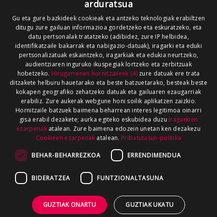
arduratsua
Gu eta gure bazkideek cookieak eta antzeko teknologiak erabiltzen
ditugu zure gailuan informazioa gordetzeko eta eskuratzeko, eta
datu pertsonalak tratatzeko (adibidez, zure IP helbidea,
identifikatzaile bakarrak eta nabigazio-datuak), iragarki eta eduki
pertsonalizatuak eskaintzeko, iragarkiak eta edukia neurtzeko,
audientziaren inguruko ikuspegiak lortzeko eta zerbitzuak
hobetzeko.
Hirugarrenen hornitzaileek (4)
zure datuak ere trata
ditzakete helburu hauetarako eta beste batzuetarako, besteak beste
kokapen geografiko zehatzeko datuak eta gailuaren ezaugarriak
erabiliz. Zure aukerak webgune honi soilik aplikatzen zaizkio.
Hornitzaile batzuek baimena beharrean interes legitimoa oinarri
gisa erabil dezakete; aurka egiteko eskubidea duzu
Iragarkien
ezarpenak
atalean. Zure baimena edozein unetan ken dezakezu
Cookieen ezarpenak
atalean.
Pribatutasun-politika
BEHAR-BEHARREZKOA
ERRENDIMENDUA
BIDERATZEA
FUNTZIONALTASUNA
GUZTIAK ONARTU
GUZTIAK UKATU