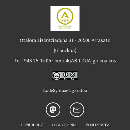
Otalora Lizentziaduna 31 · 20500 Arrasate
(Gipuzkoa)
Tel.: 943 25 05 05 · berriak[ABILDUA]goiena.eus
CodeSyntaxek garatua
HONI BURUZ
LEGE OHARRA
PUBLIZITATEA