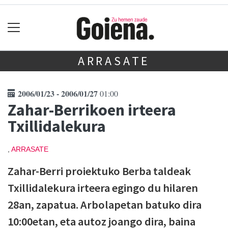
ARRASATE
2006/01/23 - 2006/01/27
01:00
Zahar-Berrikoen irteera
Txillidalekura
,
ARRASATE
Zahar-Berri proiektuko Berba taldeak
Txillidalekura irteera egingo du hilaren
28an, zapatua. Arbolapetan batuko dira
10:00etan, eta autoz joango dira, baina