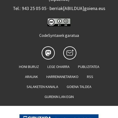
Tel.: 943 25 05 05 · berriak[ABILDUA]goiena.eus
CodeSyntaxek garatua
HONI BURUZ
LEGE OHARRA
PUBLIZITATEA
ARAUAK
HARREMANETARAKO
RSS
SALAKETEN KANALA
GOIENA TALDEA
GUREKIN LAN EGIN