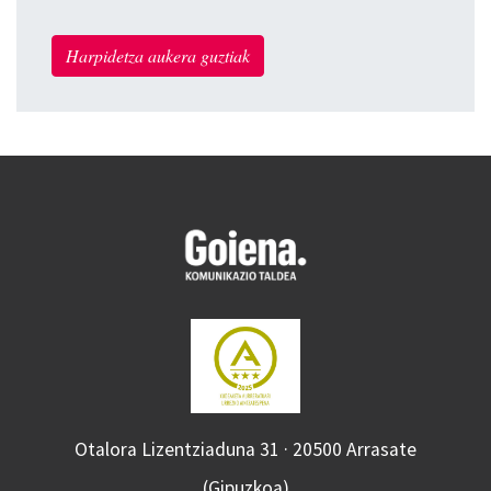
Harpidetza aukera guztiak
Otalora Lizentziaduna 31 · 20500 Arrasate
(Gipuzkoa)