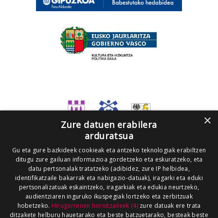
×
Zure datuen erabilera
arduratsua
Gu eta gure bazkideek cookieak eta antzeko teknologiak erabiltzen
ditugu zure gailuan informazioa gordetzeko eta eskuratzeko, eta
datu pertsonalak tratatzeko (adibidez, zure IP helbidea,
identifikatzaile bakarrak eta nabigazio-datuak), iragarki eta eduki
pertsonalizatuak eskaintzeko, iragarkiak eta edukia neurtzeko,
audientziaren inguruko ikuspegiak lortzeko eta zerbitzuak
hobetzeko.
Hirugarrenen hornitzaileek (4)
zure datuak ere trata
ditzakete helburu hauetarako eta beste batzuetarako, besteak beste