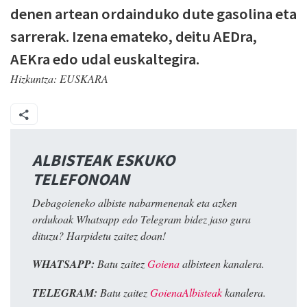
denen artean ordainduko dute gasolina eta
sarrerak. Izena emateko, deitu AEDra,
AEKra edo udal euskaltegira.
Hizkuntza:
EUSKARA
ALBISTEAK ESKUKO
TELEFONOAN
Debagoieneko albiste nabarmenenak eta azken
ordukoak Whatsapp edo Telegram bidez jaso gura
dituzu? Harpidetu zaitez doan!
WHATSAPP:
Batu zaitez
Goiena
albisteen kanalera.
TELEGRAM:
Batu zaitez
GoienaAlbisteak
kanalera.