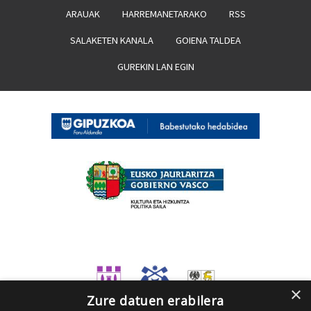
ARAUAK
HARREMANETARAKO
RSS
SALAKETEN KANALA
GOIENA TALDEA
GUREKIN LAN EGIN
×
Zure datuen erabilera