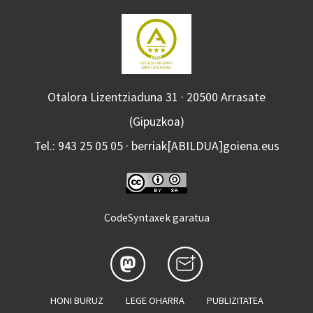
Otalora Lizentziaduna 31 · 20500 Arrasate
(Gipuzkoa)
Tel.: 943 25 05 05 · berriak[ABILDUA]goiena.eus
CodeSyntaxek garatua
HONI BURUZ
LEGE OHARRA
PUBLIZITATEA