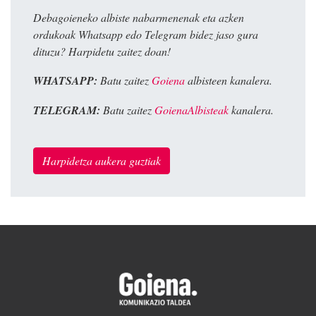
Debagoieneko albiste nabarmenenak eta azken
ordukoak Whatsapp edo Telegram bidez jaso gura
dituzu? Harpidetu zaitez doan!
WHATSAPP:
Batu zaitez
Goiena
albisteen kanalera.
TELEGRAM:
Batu zaitez
GoienaAlbisteak
kanalera.
Harpidetza aukera guztiak