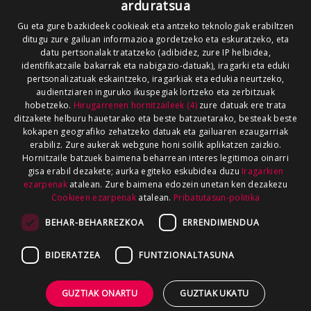
arduratsua
Gu eta gure bazkideek cookieak eta antzeko teknologiak erabiltzen
ditugu zure gailuan informazioa gordetzeko eta eskuratzeko, eta
datu pertsonalak tratatzeko (adibidez, zure IP helbidea,
identifikatzaile bakarrak eta nabigazio-datuak), iragarki eta eduki
pertsonalizatuak eskaintzeko, iragarkiak eta edukia neurtzeko,
audientziaren inguruko ikuspegiak lortzeko eta zerbitzuak
hobetzeko.
Hirugarrenen hornitzaileek (4)
zure datuak ere trata
ditzakete helburu hauetarako eta beste batzuetarako, besteak beste
kokapen geografiko zehatzeko datuak eta gailuaren ezaugarriak
erabiliz. Zure aukerak webgune honi soilik aplikatzen zaizkio.
Hornitzaile batzuek baimena beharrean interes legitimoa oinarri
gisa erabil dezakete; aurka egiteko eskubidea duzu
Iragarkien
ezarpenak
atalean. Zure baimena edozein unetan ken dezakezu
Cookieen ezarpenak
atalean.
Pribatutasun-politika
BEHAR-BEHARREZKOA
ERRENDIMENDUA
BIDERATZEA
FUNTZIONALTASUNA
GUZTIAK ONARTU
GUZTIAK UKATU