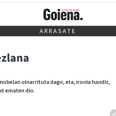
ARRASATE
ezlana
nobelan oinarrituta dago, eta, ironia handiz,
at ematen dio.