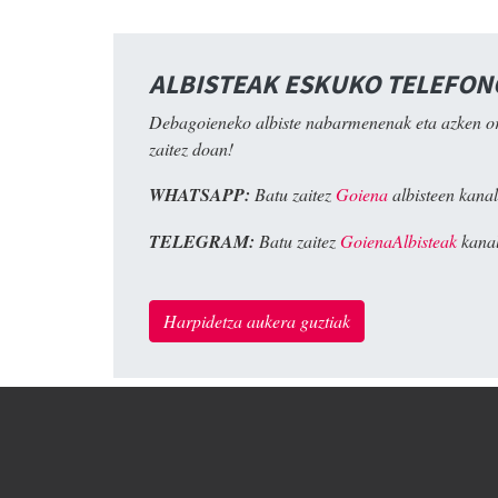
ALBISTEAK ESKUKO TELEFO
Debagoieneko albiste nabarmenenak eta azken o
zaitez doan!
WHATSAPP:
Batu zaitez
Goiena
albisteen kanal
TELEGRAM:
Batu zaitez
GoienaAlbisteak
kanal
Harpidetza aukera guztiak