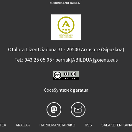
Otalora Lizentziaduna 31 · 20500 Arrasate (Gipuzkoa)
Tel.: 943 25 05 05 · berriak[ABILDUA]goiena.eus
CodeSyntaxek garatua
ATEA
ARAUAK
HARREMANETARAKO
RSS
SALAKETEN KAN