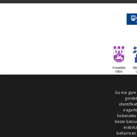
Gu eta gure
gordet
identifika
iragark
hobetzeko
beste batzu
erabili
beharrean 