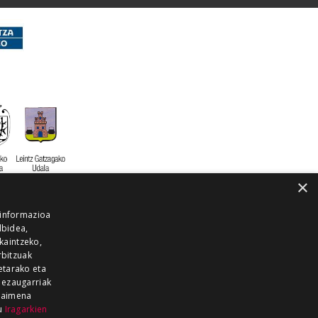
×
 informazioa
lbidea,
skaintzeko,
rbitzuak
etarako eta
 ezaugarriak
 baimena
zu
Iragarkien