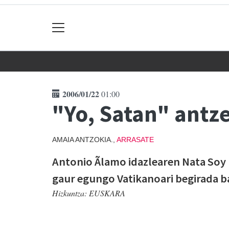
2006/01/22
01:00
"Yo, Satan" antz
AMAIA ANTZOKIA.,
ARRASATE
Antonio Ãlamo idazlearen Nata Soy 
gaur egungo Vatikanoari begirada b
Hizkuntza:
EUSKARA