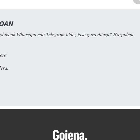
NOAN
rdukoak Whatsapp edo Telegram bidez jaso gura dituzu? Harpidetu
era.
era.