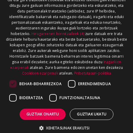
ditugu zure gailuan informazioa gordetzeko eta eskuratzeko, eta
datu pertsonalak tratatzeko (adibidez, zure IP helbidea,
identifikatzaile bakarrak eta nabigazio-datuak), iragarki eta eduki
pertsonalizatuak eskaintzeko, iragarkiak eta edukia neurtzeko,
audientziaren inguruko ikuspegiak lortzeko eta zerbitzuak
hobetzeko.
Hirugarrenen hornitzaileek (4)
zure datuak ere trata
ditzakete helburu hauetarako eta beste batzuetarako, besteak beste
kokapen geografiko zehatzeko datuak eta gailuaren ezaugarriak
erabiliz. Zure aukerak webgune honi soilik aplikatzen zaizkio.
Hornitzaile batzuek baimena beharrean interes legitimoa oinarri
gisa erabil dezakete; aurka egiteko eskubidea duzu
Iragarkien
ezarpenak
atalean. Zure baimena edozein unetan ken dezakezu
Cookieen ezarpenak
atalean.
Pribatutasun-politika
BEHAR-BEHARREZKOA
ERRENDIMENDUA
BIDERATZEA
FUNTZIONALTASUNA
GUZTIAK ONARTU
GUZTIAK UKATU
XEHETASUNAK ERAKUTSI