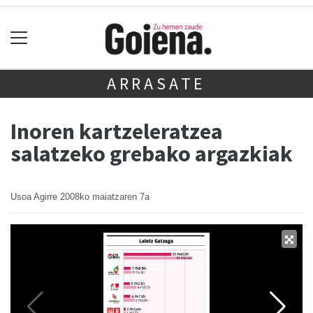
ARRASATE
Inoren kartzeleratzea
salatzeko grebako argazkiak
Usoa Agirre
2008ko maiatzaren 7a