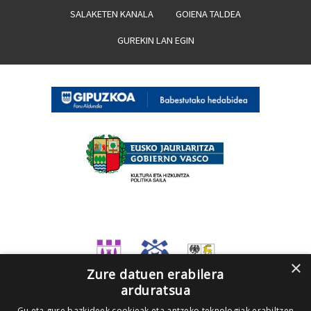
SALAKETEN KANALA
GOIENA TALDEA
GUREKIN LAN EGIN
×
Zure datuen erabilera
arduratsua
Gu eta gure bazkideek cookieak eta antzeko teknologiak erabiltzen