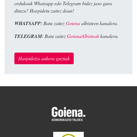
ordukoak Whatsapp edo Telegram bidez jaso gura
dituzu? Harpidetu zaitez doan!
WHATSAPP:
Batu zaitez
Goiena
albisteen kanalera.
TELEGRAM:
Batu zaitez
GoienaAlbisteak
kanalera.
Harpidetza aukera guztiak