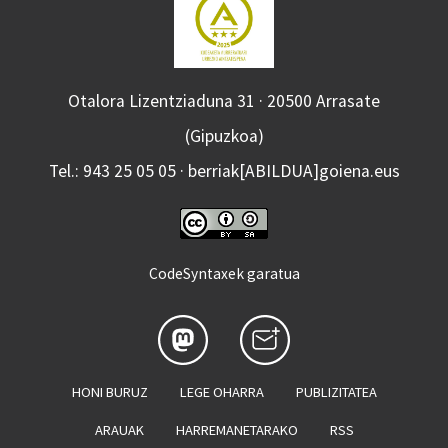
Otalora Lizentziaduna 31 · 20500 Arrasate
(Gipuzkoa)
Tel.: 943 25 05 05 · berriak[ABILDUA]goiena.eus
CodeSyntaxek garatua
HONI BURUZ
LEGE OHARRA
PUBLIZITATEA
ARAUAK
HARREMANETARAKO
RSS