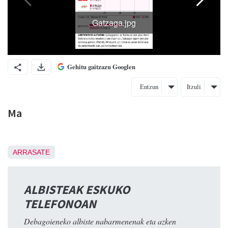
Gehitu gaitzazu Googlen
Entzun
Itzuli
Ma
ARRASATE
ALBISTEAK ESKUKO
TELEFONOAN
Debagoieneko albiste nabarmenenak eta azken