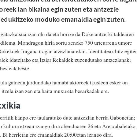
oreek lan bikaina egin zuten eta antzezle
ez edukitzeko moduko emanaldia egin zuten.
atazkatsua izan ohi da eta horixe da Doke antzerki taldearen
n dilema. Mondragon hiria sortu zeneko 750 urteurrena umore
okekoek Iragana iragan atzezlanarekin. Identitateaz hitz egite
ek idatzitako eta Itziar Rekaldek zuzendutako antzezlanak;
 besteak beste.
ula gainean jardundako hamabi aktoreek ikusleen esker on
 itzela izan zen eta baita muxu eta besarkadak ere.
txikia
erritik kanpo ere taularatuko dute antzezlan berria Gabonetan;
 kultura etxean izango dira abenduaren 26 eta Aretxabaletako
 Bi herrietan ere emanaldiak 20:00etan izango dira.