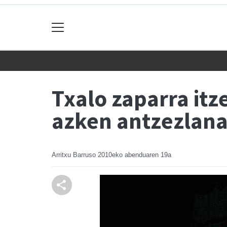
Txalo zaparra itz
azken antzezlan
Arritxu Barruso
2010eko abenduaren 19a