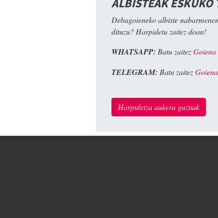
ALBISTEAK ESKUKO
Debagoieneko albiste nabarmenen
dituzu? Harpidetu zaitez doan!
WHATSAPP:
Batu zaitez
Goiena
TELEGRAM:
Batu zaitez
Goiena
Harpidetza aukera guztiak