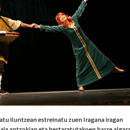
atu iluntzean estreinatu zuen Iragana iragan
aia antzokian eta bertaratutakoen barre algar