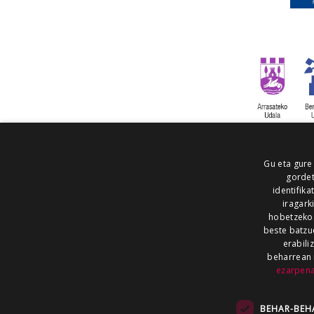
Gu eta gure
gordet
identifika
iragark
hobetzeko
beste batzu
erabili
beharrean 
ezarpen
AIARALDEA
AIKOR
AIURRI
ALEA
BEGITU
ERRAN
EUSKALERRIA IRRA
BEHAR-BEH
KRONIKA
MAILOPE
NOAUA
O