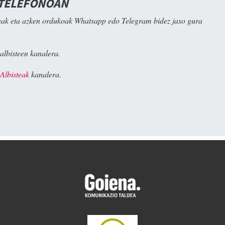
 TELEFONOAN
ak eta azken ordukoak Whatsapp edo Telegram bidez jaso gura
albisteen kanalera.
Albisteak
kanalera.