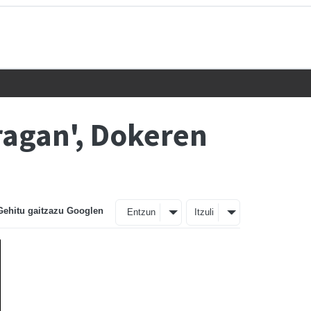
iragan', Dokeren
Gehitu gaitzazu Googlen
Entzun
Itzuli