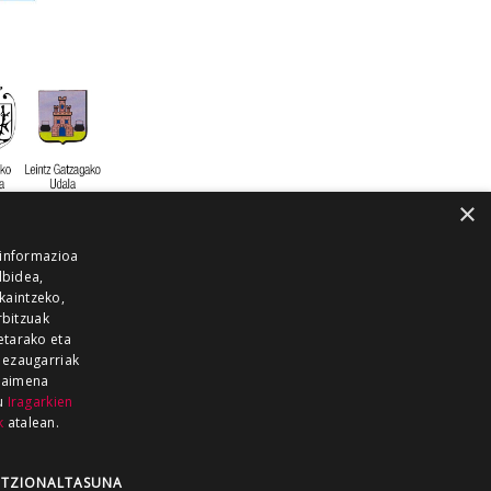
×
 informazioa
lbidea,
skaintzeko,
rbitzuak
etarako eta
 ezaugarriak
 baimena
zu
Iragarkien
k
atalean.
EITIA GUKA
AZKOITIA GUKA
BARRENA
GUKA
GUKA TELEBISTA
HIRUKA
TZIONALTASUNA
Z GUKA
ZUMAIA GUKA
28 KANALA