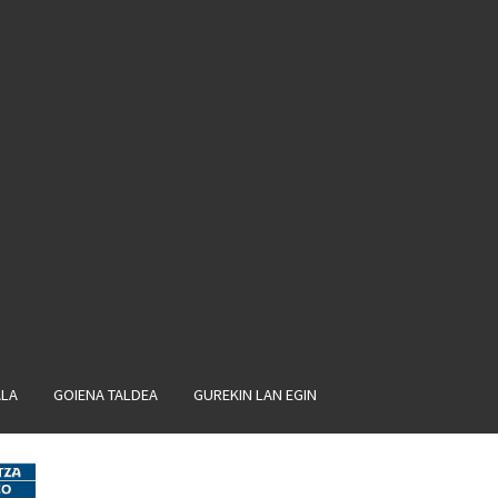
ALA
GOIENA TALDEA
GUREKIN LAN EGIN