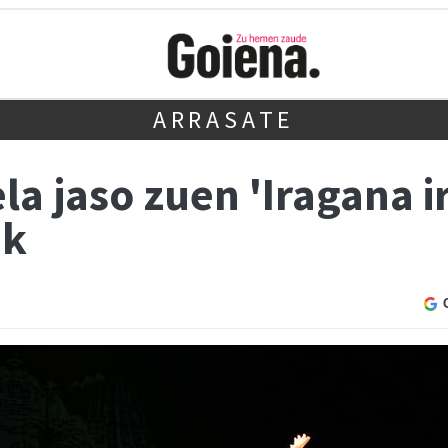
ARRASATE
ela jaso zuen 'Iragana 
ak