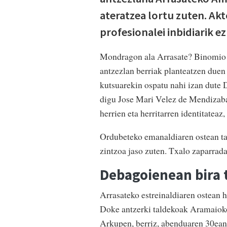
ateratzea lortu zuten. Akt
profesionalei inbidiarik 
Mondragon ala Arrasate? Binomio g
antzezlan berriak planteatzen due
kutsuarekin ospatu nahi izan dute D
digu Jose Mari Velez de Mendizabal
herrien eta herritarren identitateaz,
Ordubeteko emanaldiaren ostean ta
zintzoa jaso zuten. Txalo zaparrada
Debagoienean bira 
Arrasateko estreinaldiaren ostean h
Doke antzerki taldekoak Aramaioko
Arkupen, berriz, abenduaren 30ean.