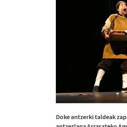
Doke antzerki taldeak zap
antzezlana Arrasateko Am