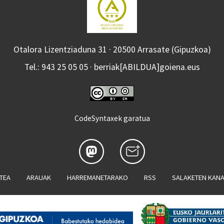
Otalora Lizentziaduna 31 · 20500 Arrasate (Gipuzkoa)
Tel.: 943 25 05 05 · berriak[ABILDUA]goiena.eus
CodeSyntaxek garatua
ATEA
ARAUAK
HARREMANETARAKO
RSS
SALAKETEN KAN