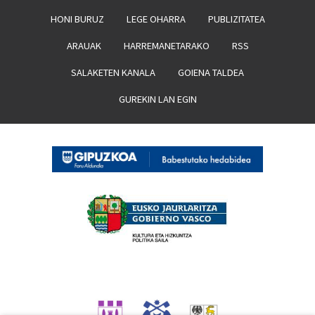
HONI BURUZ
LEGE OHARRA
PUBLIZITATEA
ARAUAK
HARREMANETARAKO
RSS
SALAKETEN KANALA
GOIENA TALDEA
GUREKIN LAN EGIN