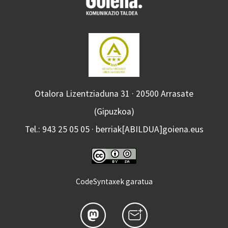
Otalora Lizentziaduna 31 · 20500 Arrasate
(Gipuzkoa)
Tel.: 943 25 05 05 · berriak[ABILDUA]goiena.eus
CodeSyntaxek garatua