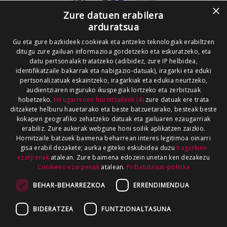
×
Zure datuen erabilera
arduratsua
Gu eta gure bazkideek cookieak eta antzeko teknologiak erabiltzen
ditugu zure gailuan informazioa gordetzeko eta eskuratzeko, eta
datu pertsonalak tratatzeko (adibidez, zure IP helbidea,
identifikatzaile bakarrak eta nabigazio-datuak), iragarki eta eduki
pertsonalizatuak eskaintzeko, iragarkiak eta edukia neurtzeko,
audientziaren inguruko ikuspegiak lortzeko eta zerbitzuak
hobetzeko.
Hirugarrenen hornitzaileek (4)
zure datuak ere trata
ditzakete helburu hauetarako eta beste batzuetarako, besteak beste
kokapen geografiko zehatzeko datuak eta gailuaren ezaugarriak
erabiliz. Zure aukerak webgune honi soilik aplikatzen zaizkio.
Hornitzaile batzuek baimena beharrean interes legitimoa oinarri
gisa erabil dezakete; aurka egiteko eskubidea duzu
Iragarkien
ezarpenak
atalean. Zure baimena edozein unetan ken dezakezu
Cookieen ezarpenak
atalean.
Pribatutasun-politika
BEHAR-BEHARREZKOA
ERRENDIMENDUA
BIDERATZEA
FUNTZIONALTASUNA