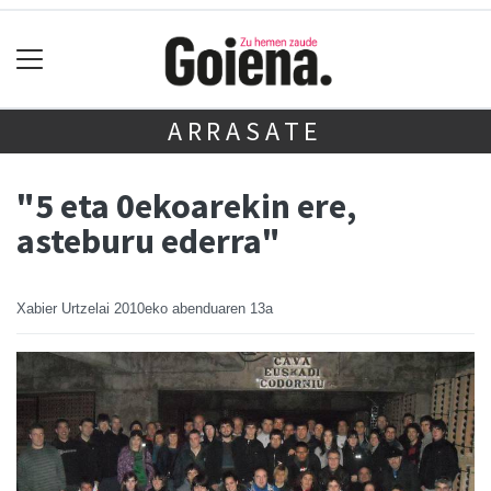
ARRASATE
"5 eta 0ekoarekin ere,
asteburu ederra"
Xabier Urtzelai
2010eko abenduaren 13a