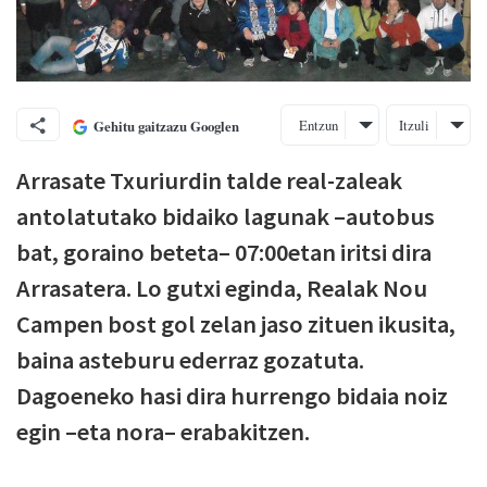
Entzun
Itzuli
Gehitu gaitzazu Googlen
Arrasate Txuriurdin talde real-zaleak
antolatutako bidaiko lagunak –autobus
bat, goraino beteta– 07:00etan iritsi dira
Arrasatera. Lo gutxi eginda, Realak Nou
Campen bost gol zelan jaso zituen ikusita,
baina asteburu ederraz gozatuta.
Dagoeneko hasi dira hurrengo bidaia noiz
egin –eta nora– erabakitzen.