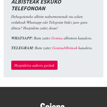
ALBISTEAK ESKUKO
TELEFONOAN
Debagoieneko albiste nabarmenenak eta azken
ordukoak Whatsapp edo Telegram bidez jaso gura
dituzu? Harpidetu zaitez doan!
WHATSAPP:
Batu zaitez
Goiena
albisteen kanalera.
TELEGRAM:
Batu zaitez
GoienaAlbisteak
kanalera.
Harpidetza aukera guztiak