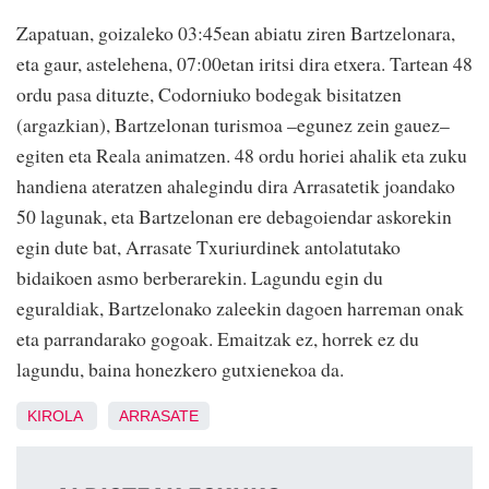
Zapatuan, goizaleko 03:45ean abiatu ziren Bartzelonara,
eta gaur, astelehena, 07:00etan iritsi dira etxera. Tartean 48
ordu pasa dituzte, Codorniuko bodegak bisitatzen
(argazkian), Bartzelonan turismoa –egunez zein gauez–
egiten eta Reala animatzen. 48 ordu horiei ahalik eta zuku
handiena ateratzen ahalegindu dira Arrasatetik joandako
50 lagunak, eta Bartzelonan ere debagoiendar askorekin
egin dute bat, Arrasate Txuriurdinek antolatutako
bidaikoen asmo berberarekin. Lagundu egin du
eguraldiak, Bartzelonako zaleekin dagoen harreman onak
eta parrandarako gogoak. Emaitzak ez, horrek ez du
lagundu, baina honezkero gutxienekoa da.
KIROLA
ARRASATE