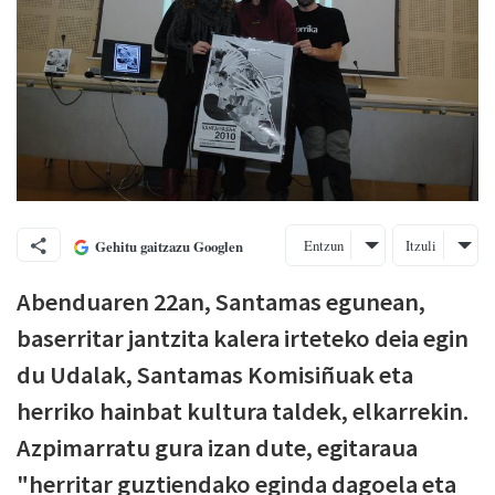
Entzun
Itzuli
Gehitu gaitzazu Googlen
Abenduaren 22an, Santamas egunean,
baserritar jantzita kalera irteteko deia egin
du Udalak, Santamas Komisiñuak eta
herriko hainbat kultura taldek, elkarrekin.
Azpimarratu gura izan dute, egitaraua
"herritar guztiendako eginda dagoela eta