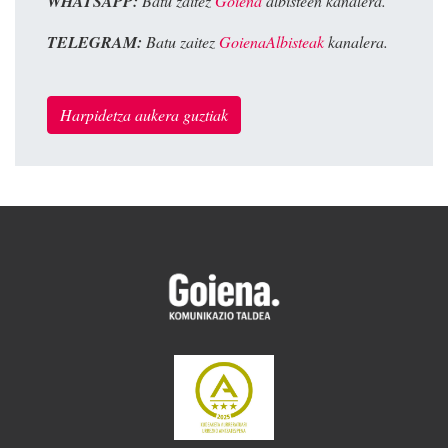
WHATSAPP:
Batu zaitez
Goiena
albisteen kanalera.
TELEGRAM:
Batu zaitez
GoienaAlbisteak
kanalera.
Harpidetza aukera guztiak