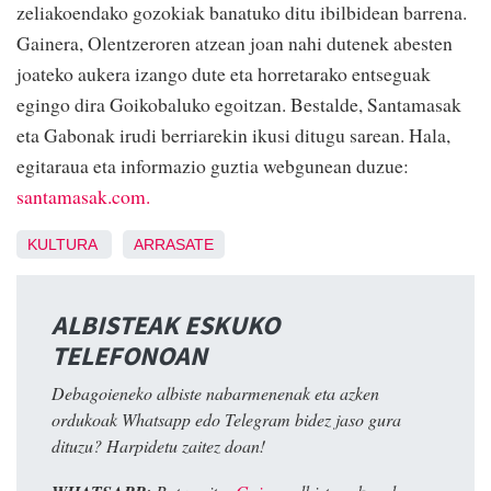
zeliakoendako gozokiak banatuko ditu ibilbidean barrena.
Gainera, Olentzeroren atzean joan nahi dutenek abesten
joateko aukera izango dute eta horretarako entseguak
egingo dira Goikobaluko egoitzan. Bestalde, Santamasak
eta Gabonak irudi berriarekin ikusi ditugu sarean. Hala,
egitaraua eta informazio guztia webgunean duzue:
santamasak.com.
KULTURA
ARRASATE
ALBISTEAK ESKUKO
TELEFONOAN
Debagoieneko albiste nabarmenenak eta azken
ordukoak Whatsapp edo Telegram bidez jaso gura
dituzu? Harpidetu zaitez doan!