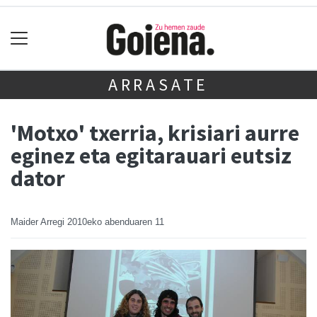
ARRASATE
'Motxo' txerria, krisiari aurre
eginez eta egitarauari eutsiz
dator
Maider Arregi
2010eko abenduaren 11