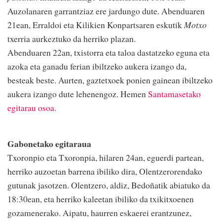
Auzolanaren garrantziaz ere jardungo dute. Abenduaren
21ean, Erraldoi eta Kilikien Konpartsaren eskutik
Motxo
txerria aurkeztuko da herriko plazan.
Abenduaren 22an, txistorra eta taloa dastatzeko eguna eta
azoka eta ganadu ferian ibiltzeko aukera izango da,
besteak beste. Aurten, gaztetxoek ponien gainean ibiltzeko
aukera izango dute lehenengoz. Hemen
Santamasetako
egitarau osoa.
Gabonetako egitaraua
Txoronpio eta Txoronpia, hilaren 24an, eguerdi partean,
herriko auzoetan barrena ibiliko dira, Olentzerorendako
gutunak jasotzen. Olentzero, aldiz, Bedoñatik abiatuko da
18:30ean, eta herriko kaleetan ibiliko da txikitxoenen
gozamenerako. Aipatu, haurren eskaerei erantzunez,