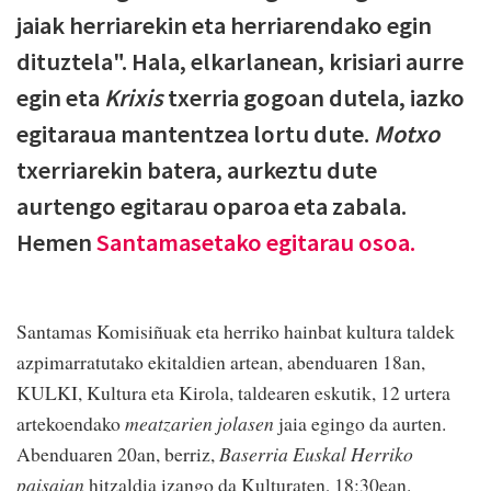
jaiak herriarekin eta herriarendako egin
dituztela". Hala, elkarlanean, krisiari aurre
egin eta
Krixis
txerria gogoan dutela, iazko
egitaraua mantentzea lortu dute.
Motxo
txerriarekin batera, aurkeztu dute
aurtengo egitarau oparoa eta zabala.
Hemen
Santamasetako egitarau osoa.
Santamas Komisiñuak eta herriko hainbat kultura taldek
azpimarratutako ekitaldien artean, abenduaren 18an,
KULKI, Kultura eta Kirola, taldearen eskutik, 12 urtera
artekoendako
meatzarien jolasen
jaia egingo da aurten.
Abenduaren 20an, berriz,
Baserria Euskal Herriko
paisaian
hitzaldia izango da Kulturaten, 18:30ean.