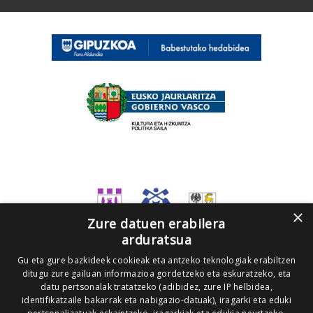
×
Zure datuen erabilera
arduratsua
Gu eta gure bazkideek cookieak eta antzeko teknologiak erabiltzen
ditugu zure gailuan informazioa gordetzeko eta eskuratzeko, eta
datu pertsonalak tratatzeko (adibidez, zure IP helbidea,
identifikatzaile bakarrak eta nabigazio-datuak), iragarki eta eduki