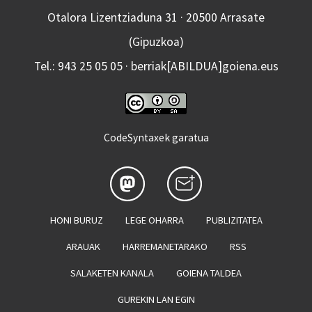
Otalora Lizentziaduna 31 · 20500 Arrasate
(Gipuzkoa)
Tel.: 943 25 05 05 · berriak[ABILDUA]goiena.eus
CodeSyntaxek garatua
HONI BURUZ
LEGE OHARRA
PUBLIZITATEA
ARAUAK
HARREMANETARAKO
RSS
SALAKETEN KANALA
GOIENA TALDEA
GUREKIN LAN EGIN