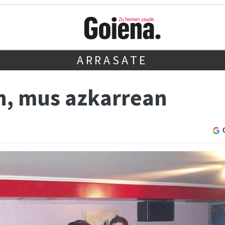
ARRASATE
an, mus azkarrean