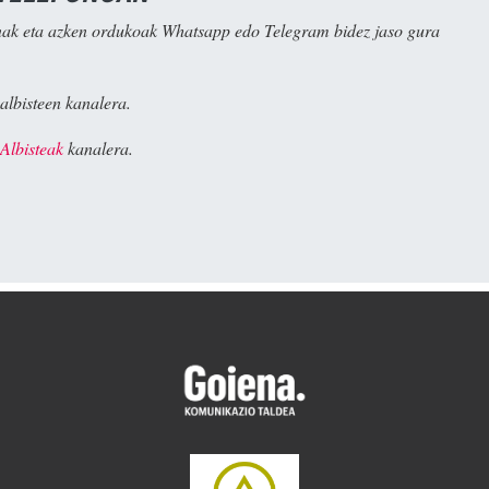
ak eta azken ordukoak Whatsapp edo Telegram bidez jaso gura
albisteen kanalera.
Albisteak
kanalera.