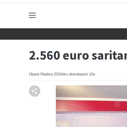
2.560 euro sarit
Ubane Madera
2010eko abenduaren 10a