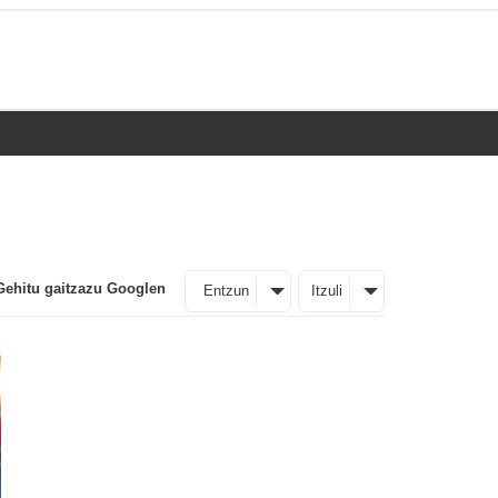
Gehitu gaitzazu Googlen
Entzun
Itzuli