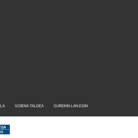
ALA
GOIENA TALDEA
GUREKIN LAN EGIN