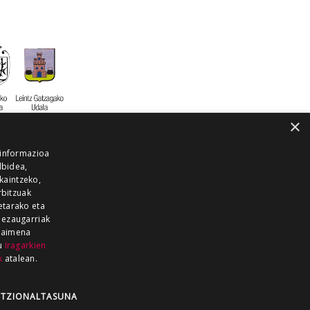
×
 informazioa
lbidea,
skaintzeko,
rbitzuak
etarako eta
 ezaugarriak
 baimena
zu
Iragarkien
k
atalean.
EITIA GUKA
AZKOITIA GUKA
BARRENA
GUKA
GUKA TELEBISTA
HIRUKA
TZIONALTASUNA
Z GUKA
ZUMAIA GUKA
28 KANALA