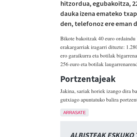
hitzordua, egubakoitza, 2
dauka izena emateko txap
den, telefonoz ere eman dai
Bikote bakoitzak 40 euro ordaindu b
erakargarriak iragarri dituzte: 1.2
ero garaikurra eta botilak bigarren
256 euro eta botilak laugarrenaren
Portzentajeak
Jakina, sariak horiek izango dira b
gutxiago apuntatuko balira portze
ARRASATE
ALBISTEAK ESKUKO