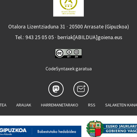
Otalora Lizentziaduna 31 · 20500 Arrasate (Gipuzkoa)
Tel.: 943 25 05 05 · berriak[ABILDUA]goiena.eus
CodeSyntaxek garatua
ATEA
ARAUAK
HARREMANETARAKO
RSS
SALAKETEN KAN