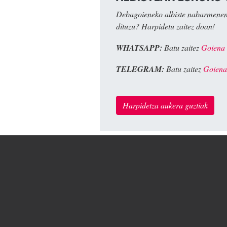
Debagoieneko albiste nabarmenen
dituzu? Harpidetu zaitez doan!
WHATSAPP:
Batu zaitez
Goiena
TELEGRAM:
Batu zaitez
Goiena
Harpidetza aukera guztiak