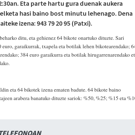
2:30an. Eta parte hartu gura duenak aukera
elketa hasi baino bost minutu lehenago. Dena
teke izena: 943 79 20 95 (Patxi).
eharko ditu, eta gehienez 64 bikote onartuko dituzte. Sari
80 euro, garaikurrak, txapela eta botilak lehen bikotearendako; 
arendako; 384 euro garaikurra eta botilak hirugarrenarendako e
dako.
aldin eta 64 bikotek izena ematen badute. 64 bikote baino
ntajeen arabera banatuko dituzte sariok: %50, %25; %15 eta %1
 TELEFONOAN