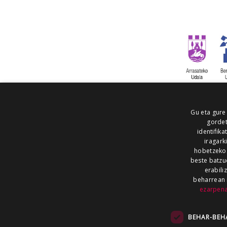
Gu eta gure
gordet
identifika
iragark
hobetzeko
beste batzu
erabili
beharrean 
ezarpen
AIARALDEA
AIKOR
AIURRI
ALEA
BEGITU
ERRAN
EUSKALERRIA IRRA
BEHAR-BEH
KRONIKA
MAILOPE
NOAUA
O