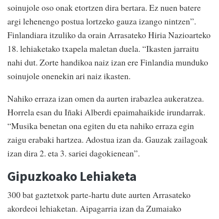
soinujole oso onak etortzen dira bertara. Ez nuen batere
argi lehenengo postua lortzeko gauza izango nintzen”.
Finlandiara itzuliko da orain Arrasateko Hiria Nazioarteko
18. lehiaketako txapela maletan duela. “Ikasten jarraitu
nahi dut. Zorte handikoa naiz izan ere Finlandia munduko
soinujole onenekin ari naiz ikasten.
Nahiko erraza izan omen da aurten irabazlea aukeratzea.
Horrela esan du Iñaki Alberdi epaimahaikide irundarrak.
“Musika benetan ona egiten du eta nahiko erraza egin
zaigu erabaki hartzea. Adostua izan da. Gauzak zailagoak
izan dira 2. eta 3. sariei dagokienean”.
Gipuzkoako Lehiaketa
300 bat gaztetxok parte-hartu dute aurten Arrasateko
akordeoi lehiaketan. Aipagarria izan da Zumaiako