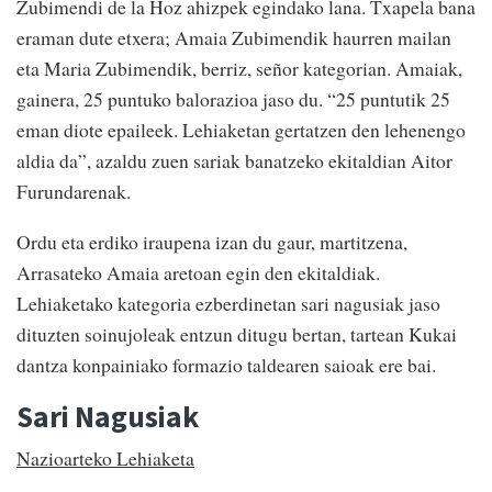
Zubimendi de la Hoz ahizpek egindako lana. Txapela bana
eraman dute etxera; Amaia Zubimendik haurren mailan
eta Maria Zubimendik, berriz, señor kategorian. Amaiak,
gainera, 25 puntuko balorazioa jaso du. “25 puntutik 25
eman diote epaileek. Lehiaketan gertatzen den lehenengo
aldia da”, azaldu zuen sariak banatzeko ekitaldian Aitor
Furundarenak.
Ordu eta erdiko iraupena izan du gaur, martitzena,
Arrasateko Amaia aretoan egin den ekitaldiak.
Lehiaketako kategoria ezberdinetan sari nagusiak jaso
dituzten soinujoleak entzun ditugu bertan, tartean Kukai
dantza konpainiako formazio taldearen saioak ere bai.
Sari Nagusiak
Nazioarteko Lehiaketa