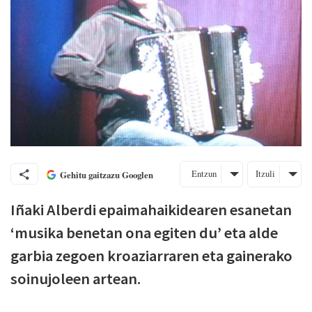
Entzun
Itzuli
Gehitu gaitzazu Googlen
Iñaki Alberdi epaimahaikidearen esanetan
‘musika benetan ona egiten du’ eta alde
garbia zegoen kroaziarraren eta gainerako
soinujoleen artean.