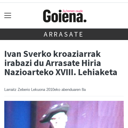
ARRASATE
Ivan Sverko kroaziarrak
irabazi du Arrasate Hiria
Nazioarteko XVIII. Lehiaketa
Larraitz Zeberio Lekuona
2010eko abenduaren 8a