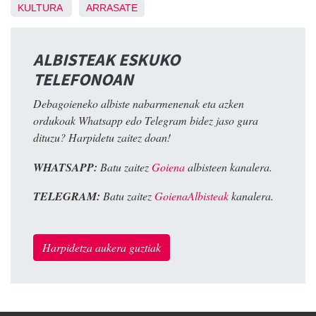
KULTURA
ARRASATE
ALBISTEAK ESKUKO
TELEFONOAN
Debagoieneko albiste nabarmenenak eta azken
ordukoak Whatsapp edo Telegram bidez jaso gura
dituzu? Harpidetu zaitez doan!
WHATSAPP:
Batu zaitez
Goiena
albisteen kanalera.
TELEGRAM:
Batu zaitez
GoienaAlbisteak
kanalera.
Harpidetza aukera guztiak