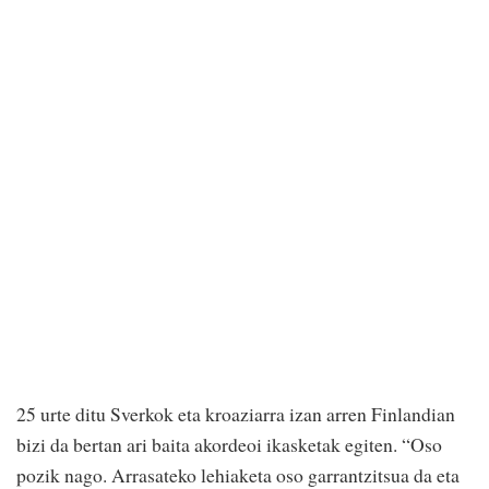
25 urte ditu Sverkok eta kroaziarra izan arren Finlandian
bizi da bertan ari baita akordeoi ikasketak egiten. “Oso
pozik nago. Arrasateko lehiaketa oso garrantzitsua da eta