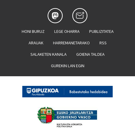
HONI BURUZ
LEGE OHARRA
PUBLIZITATEA
ARAUAK
HARREMANETARAKO
RSS
SALAKETEN KANALA
GOIENA TALDEA
GUREKIN LAN EGIN