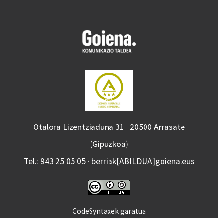
Otalora Lizentziaduna 31 · 20500 Arrasate
(Gipuzkoa)
Tel.: 943 25 05 05 · berriak[ABILDUA]goiena.eus
CodeSyntaxek garatua