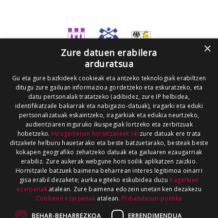
×
Zure datuen erabilera
arduratsua
Gu eta gure bazkideek cookieak eta antzeko teknologiak erabiltzen
ditugu zure gailuan informazioa gordetzeko eta eskuratzeko, eta
datu pertsonalak tratatzeko (adibidez, zure IP helbidea,
identifikatzaile bakarrak eta nabigazio-datuak), iragarki eta eduki
pertsonalizatuak eskaintzeko, iragarkiak eta edukia neurtzeko,
audientziaren inguruko ikuspegiak lortzeko eta zerbitzuak
hobetzeko.
Hirugarrenen hornitzaileek (4)
zure datuak ere trata
ditzakete helburu hauetarako eta beste batzuetarako, besteak beste
kokapen geografiko zehatzeko datuak eta gailuaren ezaugarriak
erabiliz. Zure aukerak webgune honi soilik aplikatzen zaizkio.
Hornitzaile batzuek baimena beharrean interes legitimoa oinarri
gisa erabil dezakete; aurka egiteko eskubidea duzu
Iragarkien
ezarpenak
atalean. Zure baimena edozein unetan ken dezakezu
Cookieen ezarpenak
atalean.
Pribatutasun-politika
BEHAR-BEHARREZKOA
ERRENDIMENDUA