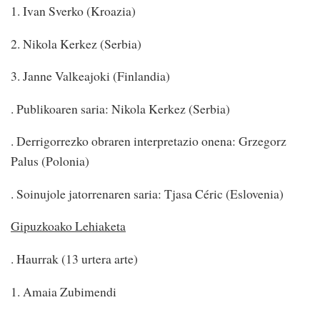
1. Ivan Sverko (Kroazia)
2. Nikola Kerkez (Serbia)
3. Janne Valkeajoki (Finlandia)
. Publikoaren saria: Nikola Kerkez (Serbia)
. Derrigorrezko obraren interpretazio onena: Grzegorz
Palus (Polonia)
. Soinujole jatorrenaren saria: Tjasa Céric (Eslovenia)
Gipuzkoako Lehiaketa
. Haurrak (13 urtera arte)
1. Amaia Zubimendi