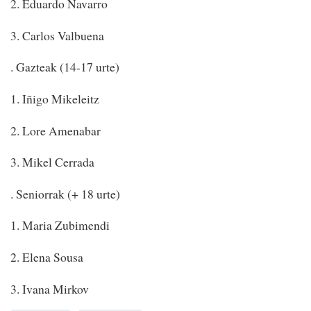
2. Eduardo Navarro
3. Carlos Valbuena
. Gazteak (14-17 urte)
1. Iñigo Mikeleitz
2. Lore Amenabar
3. Mikel Cerrada
. Seniorrak (+ 18 urte)
1. Maria Zubimendi
2. Elena Sousa
3. Ivana Mirkov