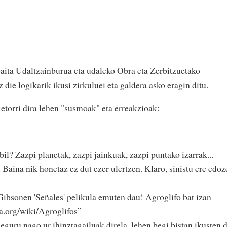
ita Udaltzainburua eta udaleko Obra eta Zerbitzuetako
die logikarik ikusi zirkuluei eta galdera asko eragin ditu.
 etorri dira lehen "susmoak" eta erreakzioak:
il? Zazpi planetak, zazpi jainkuak, zazpi puntako izarrak...
 Baina nik honetaz ez dut ezer ulertzen. Klaro, sinistu ere edoz
bsonen 'Señales' pelikula emuten dau! Agroglifo bat izan
ia.org/wiki/Agroglifos”
eguru nago ur ihinztagailuak direla, lehen begi bistan ikusten 