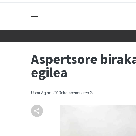
Aspertsore biraka
egilea
Usoa Agirre
2010eko abenduaren 2a