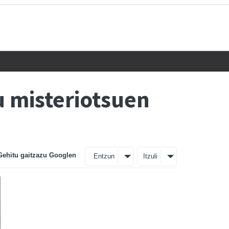
u misteriotsuen
Gehitu gaitzazu Googlen
Entzun
Itzuli