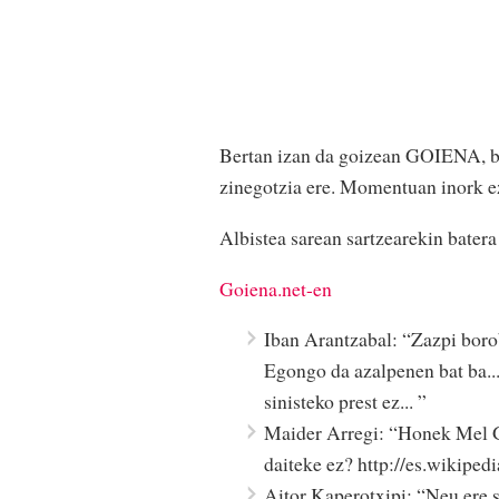
Bertan izan da goizean GOIENA, ba
zinegotzia ere. Momentuan inork ez 
Albistea sarean sartzearekin batera
Goiena.net-en
Iban Arantzabal: “Zazpi borob
Egongo da azalpenen bat ba...
sinisteko prest ez... ”
Maider Arregi: “Honek Mel Gi
daiteke ez? http://es.wikiped
Aitor Kaperotxipi: “Neu ere s