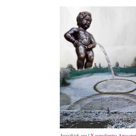
Argazkiak.org |
X espedientea Arrasate