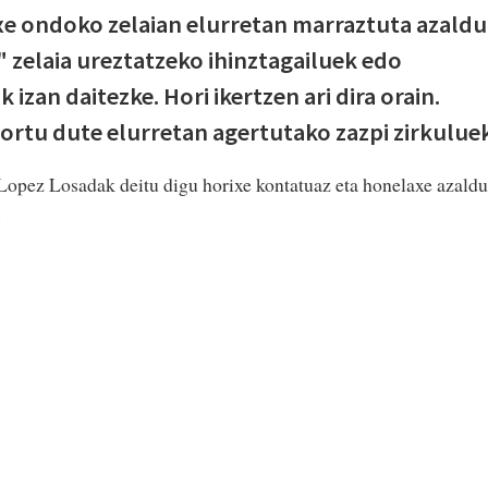
xe ondoko zelaian elurretan marraztuta azaldu
" zelaia ureztatzeko ihinztagailuek edo
izan daitezke. Hori ikertzen ari dira orain.
ortu dute elurretan agertutako zazpi zirkulue
 Lopez Losadak deitu digu horixe kontatuaz eta honelaxe azaldu
.