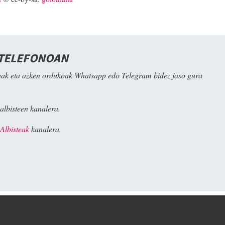
 TELEFONOAN
ak eta azken ordukoak Whatsapp edo Telegram bidez jaso gura
albisteen kanalera.
Albisteak
kanalera.