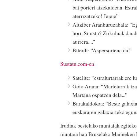
bat porteri atzekaldean. Estra
aterrizatzeko! Jejeje”
Aitziber Aranburuzabala: “Egu
hori. Sinistu? Zirkuluak daud
aurrera....”
Biterdi: “Aspersoriena da.”
Sustatu.com-en
Satelite: “estralurtarrak ere 
Goio Arana: “Martetarrak iza
Martana ospatzen dela...”
Barakaldokoa: “Beste galaxia 
euskararen galaxiarteko egun
Irudiak bestelako muntaiak egiteko 
muntaia hau Bruselako Manneken Pi