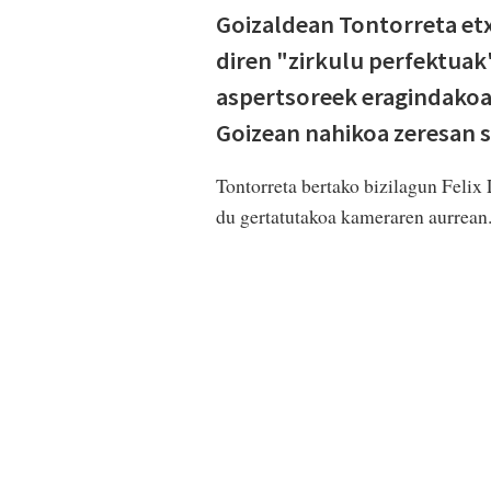
Goizaldean Tontorreta et
diren "zirkulu perfektuak
aspertsoreek eragindakoak 
Goizean nahikoa zeresan s
Tontorreta bertako bizilagun Felix
du gertatutakoa kameraren aurrean