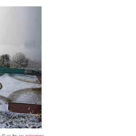
n
© cc-by-sa:
goioarana