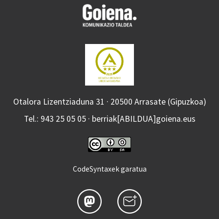
Otalora Lizentziaduna 31 · 20500 Arrasate (Gipuzkoa)
Tel.: 943 25 05 05 · berriak[ABILDUA]goiena.eus
CodeSyntaxek garatua