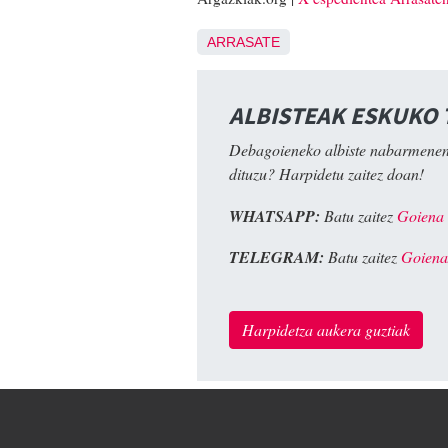
ARRASATE
ALBISTEAK ESKUKO
Debagoieneko albiste nabarmenen
dituzu? Harpidetu zaitez doan!
WHATSAPP:
Batu zaitez
Goiena
TELEGRAM:
Batu zaitez
Goiena
Harpidetza aukera guztiak