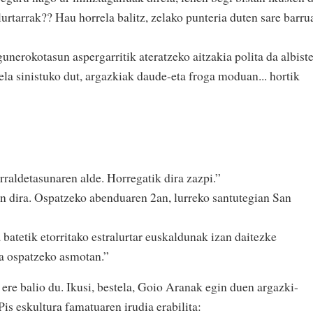
lurtarrak?? Hau horrela balitz, zelako punteria duten sare barru
nerokotasun aspergarritik ateratzeko aitzakia polita da albist
ela sinistuko dut, argazkiak daude-eta froga moduan... hortik
lurraldetasunaren alde. Horregatik dira zazpi.”
n dira. Ospatzeko abenduaren 2an, lurreko santutegian San
batetik etorritako estralurtar euskaldunak izan daitezke
a ospatzeko asmotan.”
ere balio du. Ikusi, bestela, Goio Aranak egin duen argazki-
s eskultura famatuaren irudia erabilita: