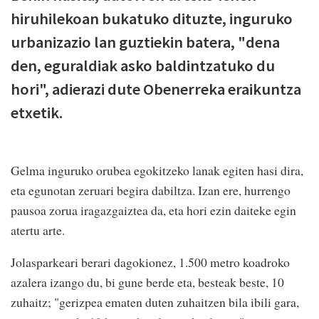
hiruhilekoan bukatuko dituzte, inguruko
urbanizazio lan guztiekin batera, "dena
den, eguraldiak asko baldintzatuko du
hori", adierazi dute Obenerreka eraikuntza
etxetik.
Gelma inguruko orubea egokitzeko lanak egiten hasi dira,
eta egunotan zeruari begira dabiltza. Izan ere, hurrengo
pausoa zorua iragazgaiztea da, eta hori ezin daiteke egin
atertu arte.
Jolasparkeari berari dagokionez, 1.500 metro koadroko
azalera izango du, bi gune berde eta, besteak beste, 10
zuhaitz; "gerizpea ematen duten zuhaitzen bila ibili gara,