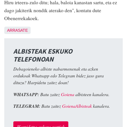
Hiru irteera-zulo ditu; hala, baloia kanastan sartu, eta ez
dago jakiterik nondik aterako den", kontatu dute
Obenerrekakoek.
ARRASATE
ALBISTEAK ESKUKO
TELEFONOAN
Debagoieneko albiste nabarmenenak eta azken
ordukoak Whatsapp edo Telegram bidez jaso gura
dituzu? Harpidetu zaitez doan!
WHATSAPP:
Batu zaitez
Goiena
albisteen kanalera.
TELEGRAM:
Batu zaitez
GoienaAlbisteak
kanalera.
Harpidetza aukera guztiak