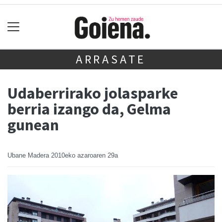
ARRASATE
Udaberrirako jolasparke
berria izango da, Gelma
gunean
Ubane Madera
2010eko azaroaren 29a