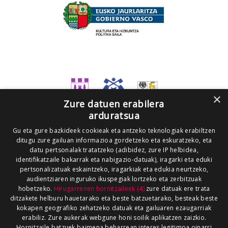
×
Zure datuen erabilera
arduratsua
Gu eta gure bazkideek cookieak eta antzeko teknologiak erabiltzen
ditugu zure gailuan informazioa gordetzeko eta eskuratzeko, eta
datu pertsonalak tratatzeko (adibidez, zure IP helbidea,
identifikatzaile bakarrak eta nabigazio-datuak), iragarki eta eduki
pertsonalizatuak eskaintzeko, iragarkiak eta edukia neurtzeko,
audientziaren inguruko ikuspegiak lortzeko eta zerbitzuak
hobetzeko.
Hirugarrenen hornitzaileek (4)
zure datuak ere trata
ditzakete helburu hauetarako eta beste batzuetarako, besteak beste
kokapen geografiko zehatzeko datuak eta gailuaren ezaugarriak
erabiliz. Zure aukerak webgune honi soilik aplikatzen zaizkio.
Hornitzaile batzuek baimena beharrean interes legitimoa oinarri