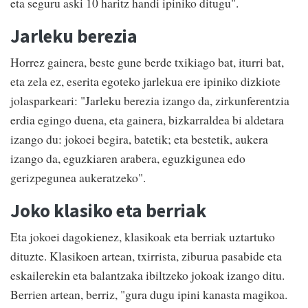
eta seguru aski 10 haritz handi ipiniko ditugu".
Jarleku berezia
Horrez gainera, beste gune berde txikiago bat, iturri bat,
eta zela ez, eserita egoteko jarlekua ere ipiniko dizkiote
jolasparkeari: "Jarleku berezia izango da, zirkunferentzia
erdia egingo duena, eta gainera, bizkarraldea bi aldetara
izango du: jokoei begira, batetik; eta bestetik, aukera
izango da, eguzkiaren arabera, eguzkigunea edo
gerizpegunea aukeratzeko".
Joko klasiko eta berriak
Eta jokoei dagokienez, klasikoak eta berriak uztartuko
dituzte. Klasikoen artean, txirrista, ziburua pasabide eta
eskailerekin eta balantzaka ibiltzeko jokoak izango ditu.
Berrien artean, berriz, "gura dugu ipini kanasta magikoa.