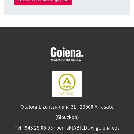
Otalora Lizentziaduna 31 · 20500 Arrasate
(Gipuzkoa)
Tel.: 943 25 05 05 · berriak[ABILDUA]goiena.eus