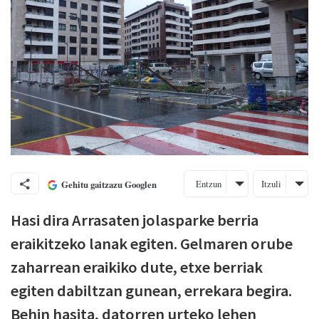
Entzun
Itzuli
Gehitu gaitzazu Googlen
Hasi dira Arrasaten jolasparke berria
eraikitzeko lanak egiten. Gelmaren orube
zaharrean eraikiko dute, etxe berriak
egiten dabiltzan gunean, errekara begira.
Behin hasita, datorren urteko lehen