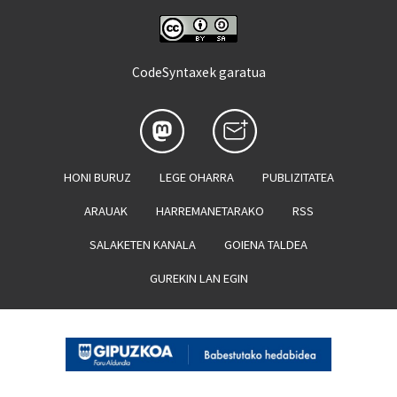
CodeSyntaxek garatua
HONI BURUZ
LEGE OHARRA
PUBLIZITATEA
ARAUAK
HARREMANETARAKO
RSS
SALAKETEN KANALA
GOIENA TALDEA
GUREKIN LAN EGIN