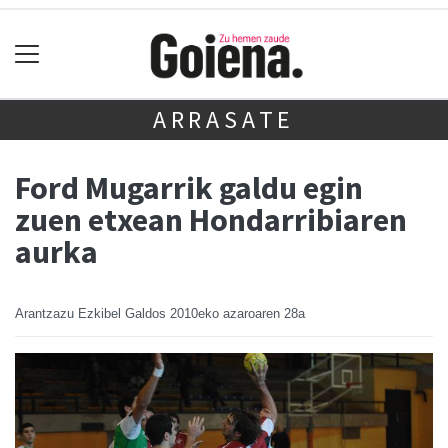
ARRASATE
Ford Mugarrik galdu egin
zuen etxean Hondarribiaren
aurka
Arantzazu Ezkibel Galdos
2010eko azaroaren 28a