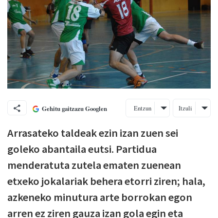
Entzun
Itzuli
Gehitu gaitzazu Googlen
Arrasateko taldeak ezin izan zuen sei
goleko abantaila eutsi. Partidua
menderatuta zutela ematen zuenean
etxeko jokalariak behera etorri ziren; hala,
azkeneko minutura arte borrokan egon
arren ez ziren gauza izan gola egin eta