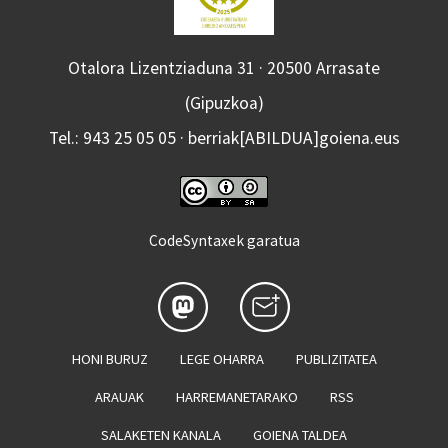
Otalora Lizentziaduna 31 · 20500 Arrasate
(Gipuzkoa)
Tel.: 943 25 05 05 · berriak[ABILDUA]goiena.eus
CodeSyntaxek garatua
HONI BURUZ
LEGE OHARRA
PUBLIZITATEA
ARAUAK
HARREMANETARAKO
RSS
SALAKETEN KANALA
GOIENA TALDEA