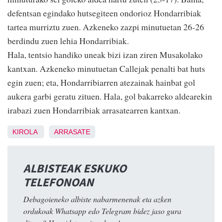
defentsan egindako hutsegiteen ondorioz Hondarribiak
tartea murriztu zuen. Azkeneko zazpi minutuetan 26-26
berdindu zuen lehia Hondarribiak.
Hala, tentsio handiko uneak bizi izan ziren Musakolako
kantxan. Azkeneko minutuetan Callejak penalti bat huts
egin zuen; eta, Hondarribiarren atezainak hainbat gol
aukera garbi geratu zituen. Hala, gol bakarreko aldearekin
irabazi zuen Hondarribiak arrasatearren kantxan.
KIROLA
ARRASATE
ALBISTEAK ESKUKO
TELEFONOAN
Debagoieneko albiste nabarmenenak eta azken
ordukoak Whatsapp edo Telegram bidez jaso gura