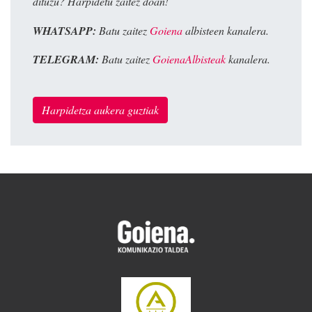
dituzu? Harpidetu zaitez doan!
WHATSAPP:
Batu zaitez
Goiena
albisteen kanalera.
TELEGRAM:
Batu zaitez
GoienaAlbisteak
kanalera.
Harpidetza aukera guztiak