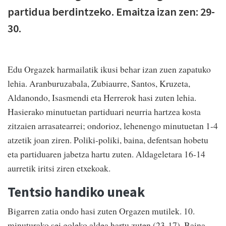
partidua berdintzeko. Emaitza izan zen: 29-
30.
Edu Orgazek harmailatik ikusi behar izan zuen zapatuko
lehia. Aranburuzabala, Zubiaurre, Santos, Kruzeta,
Aldanondo, Isasmendi eta Herrerok hasi zuten lehia.
Hasierako minutuetan partiduari neurria hartzea kosta
zitzaien arrasatearrei; ondorioz, lehenengo minutuetan 1-4
atzetik joan ziren. Poliki-poliki, baina, defentsan hobetu
eta partiduaren jabetza hartu zuten. Aldageletara 16-14
aurretik iritsi ziren etxekoak.
Tentsio handiko uneak
Bigarren zatia ondo hasi zuten Orgazen mutilek. 10.
minuturako sei goleko aldea hartu zuten (23-17). Baina,