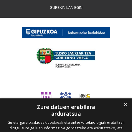
GUREKIN LAN EGIN
×
Zure datuen erabilera
arduratsua
Gu eta gure bazkideek cookieak eta antzeko teknologiak erabiltzen
ditugu zure gailuan informazioa gordetzeko eta eskuratzeko, eta