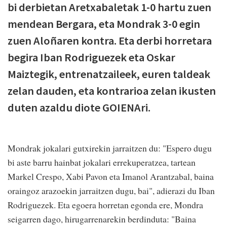
bi derbietan Aretxabaletak 1-0 hartu zuen
mendean Bergara, eta Mondrak 3-0 egin
zuen Aloñaren kontra. Eta derbi horretara
begira Iban Rodriguezek eta Oskar
Maiztegik, entrenatzaileek, euren taldeak
zelan dauden, eta kontrarioa zelan ikusten
duten azaldu diote GOIENAri.
Mondrak jokalari gutxirekin jarraitzen du: "Espero dugu
bi aste barru hainbat jokalari errekuperatzea, tartean
Markel Crespo, Xabi Pavon eta Imanol Arantzabal, baina
oraingoz arazoekin jarraitzen dugu, bai", adierazi du Iban
Rodriguezek. Eta egoera horretan egonda ere, Mondra
seigarren dago, hirugarrenarekin berdinduta: "Baina