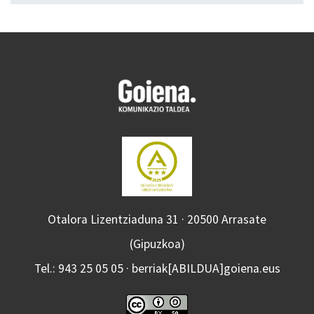
Otalora Lizentziaduna 31 · 20500 Arrasate
(Gipuzkoa)
Tel.: 943 25 05 05 · berriak[ABILDUA]goiena.eus