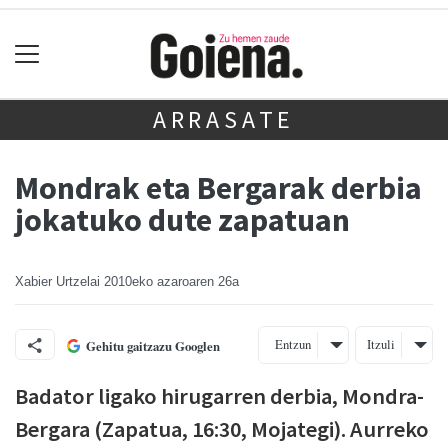
ARRASATE
Mondrak eta Bergarak derbia
jokatuko dute zapatuan
Xabier Urtzelai
2010eko azaroaren 26a
Entzun
Itzuli
Gehitu gaitzazu Googlen
Badator ligako hirugarren derbia, Mondra-
Bergara (Zapatua, 16:30, Mojategi). Aurreko