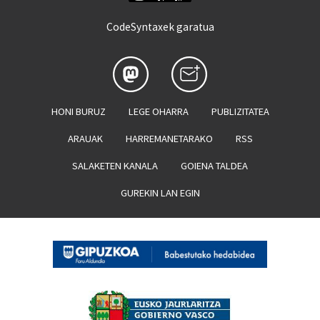
CodeSyntaxek garatua
HONI BURUZ
LEGE OHARRA
PUBLIZITATEA
ARAUAK
HARREMANETARAKO
RSS
SALAKETEN KANALA
GOIENA TALDEA
GUREKIN LAN EGIN