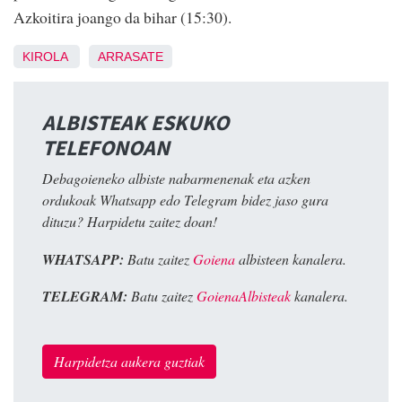
Azkoitira joango da bihar (15:30).
KIROLA
ARRASATE
ALBISTEAK ESKUKO
TELEFONOAN
Debagoieneko albiste nabarmenenak eta azken
ordukoak Whatsapp edo Telegram bidez jaso gura
dituzu? Harpidetu zaitez doan!
WHATSAPP:
Batu zaitez
Goiena
albisteen kanalera.
TELEGRAM:
Batu zaitez
GoienaAlbisteak
kanalera.
Harpidetza aukera guztiak