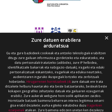
×
Zure datuen erabilera
arduratsua
Gu eta gure bazkideek cookieak eta antzeko teknologiak erabiltzen
ditugu zure gailuan informazioa gordetzeko eta eskuratzeko, eta
datu pertsonalak tratatzeko (adibidez, zure IP helbidea,
identifikatzaile bakarrak eta nabigazio-datuak), iragarki eta eduki
pertsonalizatuak eskaintzeko, iragarkiak eta edukia neurtzeko,
audientziaren inguruko ikuspegiak lortzeko eta zerbitzuak
hobetzeko.
Hirugarrenen hornitzaileek (4)
zure datuak ere trata
ditzakete helburu hauetarako eta beste batzuetarako, besteak beste
kokapen geografiko zehatzeko datuak eta gailuaren ezaugarriak
erabiliz. Zure aukerak webgune honi soilik aplikatzen zaizkio.
Hornitzaile batzuek baimena beharrean interes legitimoa oinarri
gisa erabil dezakete; aurka egiteko eskubidea duzu
Iragarkien
ezarpenak
atalean. Zure baimena edozein unetan ken dezakezu