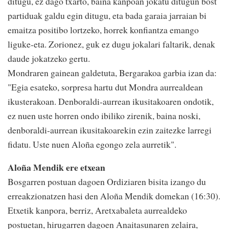
ditugu, ez dago txarto, baina kanpoan jokatu ditugun bost
partiduak galdu egin ditugu, eta bada garaia jarraian bi
emaitza positibo lortzeko, horrek konfiantza emango
liguke-eta. Zorionez, guk ez dugu jokalari faltarik, denak
daude jokatzeko gertu.
Mondraren gainean galdetuta, Bergarakoa garbia izan da:
"Egia esateko, sorpresa hartu dut Mondra aurrealdean
ikusterakoan. Denboraldi-aurrean ikusitakoaren ondotik,
ez nuen uste horren ondo ibiliko zirenik, baina noski,
denboraldi-aurrean ikusitakoarekin ezin zaitezke larregi
fidatu. Uste nuen Aloña egongo zela aurretik".
Aloña Mendik ere etxean
Bosgarren postuan dagoen Ordiziaren bisita izango du
erreakzionatzen hasi den Aloña Mendik domekan (16:30).
Etxetik kanpora, berriz, Aretxabaleta aurrealdeko
postuetan, hirugarren dagoen Anaitasunaren zelaira,