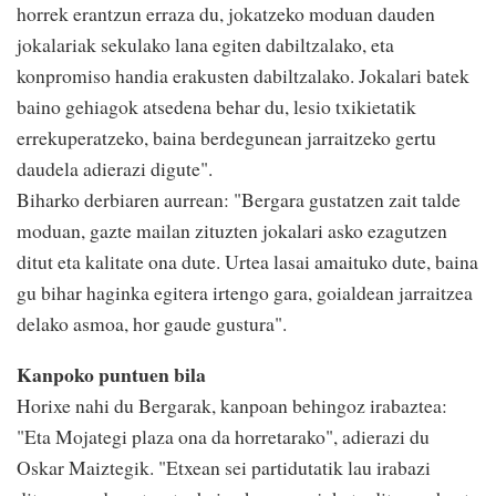
horrek erantzun erraza du, jokatzeko moduan dauden
jokalariak sekulako lana egiten dabiltzalako, eta
konpromiso handia erakusten dabiltzalako. Jokalari batek
baino gehiagok atsedena behar du, lesio txikietatik
errekuperatzeko, baina berdegunean jarraitzeko gertu
daudela adierazi digute".
Biharko derbiaren aurrean: "Bergara gustatzen zait talde
moduan, gazte mailan zituzten jokalari asko ezagutzen
ditut eta kalitate ona dute. Urtea lasai amaituko dute, baina
gu bihar haginka egitera irtengo gara, goialdean jarraitzea
delako asmoa, hor gaude gustura".
Kanpoko puntuen bila
Horixe nahi du Bergarak, kanpoan behingoz irabaztea:
"Eta Mojategi plaza ona da horretarako", adierazi du
Oskar Maiztegik. "Etxean sei partidutatik lau irabazi