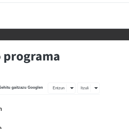
ko programa
Gehitu gaitzazu Googlen
Entzun
Itzuli
n
o