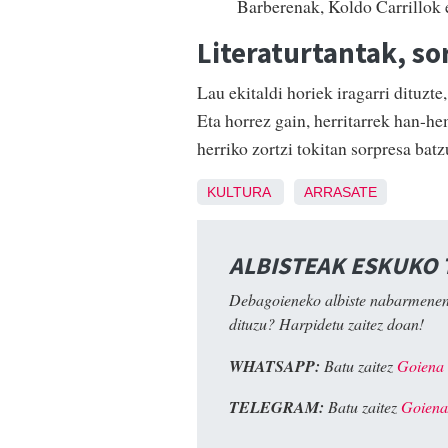
Barberenak, Koldo Carrillok e
Literaturtantak, so
Lau ekitaldi horiek iragarri dituzte
Eta horrez gain, herritarrek han-he
herriko zortzi tokitan sorpresa batz
KULTURA
ARRASATE
ALBISTEAK ESKUKO
Debagoieneko albiste nabarmenen
dituzu? Harpidetu zaitez doan!
WHATSAPP:
Batu zaitez
Goiena
TELEGRAM:
Batu zaitez
Goiena