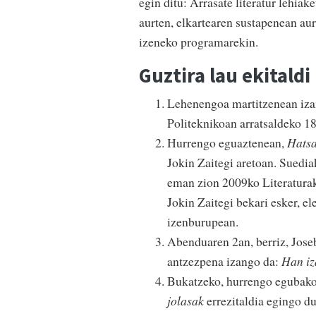
egin ditu: Arrasate literatur lehiak
aurten, elkartearen sustapenean au
izeneko programarekin.
Guztira lau ekitaldi
Lehenengoa martitzenean iza
Politeknikoan arratsaldeko 1
Hurrengo eguaztenean,
Hatsa
Jokin Zaitegi aretoan. Suedi
eman zion 2009ko Literatura
Jokin Zaitegi bekari esker, e
izenburupean.
Abenduaren 2an, berriz, Joseb
antzezpena izango da:
Han iz
Bukatzeko, hurrengo egubako
jolasak
errezitaldia egingo du