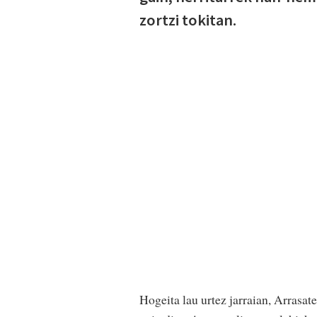
zortzi tokitan.
Hogeita lau urtez jarraian, Arrasat