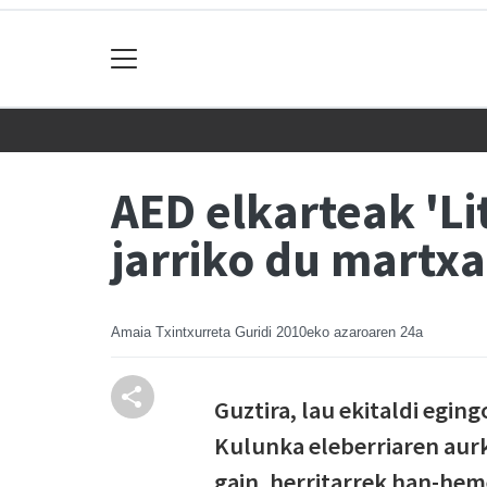
AED elkarteak 'L
jarriko du martx
Amaia Txintxurreta Guridi
2010eko azaroaren 24a
Guztira, lau ekitaldi egin
Kulunka eleberriaren aurk
gain, herritarrek han-hem