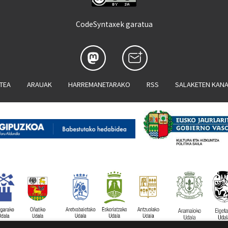
CodeSyntaxek garatua
ATEA
ARAUAK
HARREMANETARAKO
RSS
SALAKETEN KAN