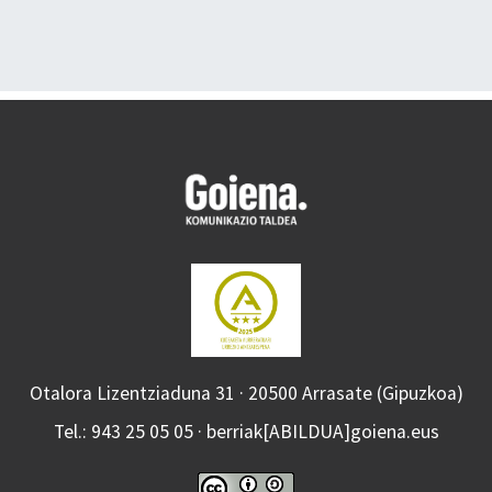
Otalora Lizentziaduna 31 · 20500 Arrasate (Gipuzkoa)
Tel.: 943 25 05 05 · berriak[ABILDUA]goiena.eus