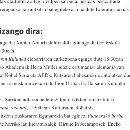
etak eta Jokin Zaitegi itzulpen sariketa, besteak beste. Bada
rrerapauso garrantzitsu bat egiteko asmoa dute Literaturjauziak
 izango dira:
ngo da; Xabier Amurizak hitzaldia emango du Goi Eskola
8:30ean.
ren Kulunka
eleberriaren aurkezpena egingo dute 18:30ean
ako Akademiak Herta Müller idazle errumaniar-alemaniarrari
ko Nobel Saria eta AEDk, Kutxaren babesarekin, antolatzen du
leberria euskarara ekarri du Ibon Uribarrik, Hatsaren Kulunka
a Sarrionandiaren bederatzi ipuin txikitan oinarritutako
anik, ona naiz
.
19:30ean Kulturaten, dohainik.
itzean Euskararen Egunarekin bat eginez,
Ilunkerako berba
te herriko lau literaturzalek: Hirune Iribecamposek, Eneko