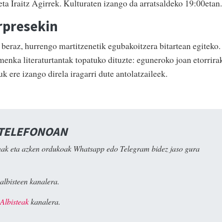
ta Iraitz Agirrek. Kulturaten izango da arratsaldeko 19:00etan.
rpresekin
, beraz, hurrengo martitzenetik egubakoitzera bitartean egiteko.
menka literaturtantak
topatuko dituzte: eguneroko joan etorrira
uk ere izango direla iragarri dute antolatzaileek.
 TELEFONOAN
ak eta azken ordukoak Whatsapp edo Telegram bidez jaso gura
albisteen kanalera.
Albisteak
kanalera.