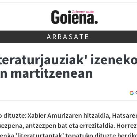
ARRASATE
iteraturjauziak' izene
an martitzenean
go dituzte: Xabier Amurizaren hitzaldia, Hatsare
ezpena, antzezpen bat eta errezitaldia. Horrez
enka 'literaturtantak' topatuko dituzte herrik