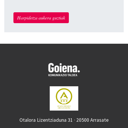
Harpidetza aukera guztiak
Otalora Lizentziaduna 31 · 20500 Arrasate