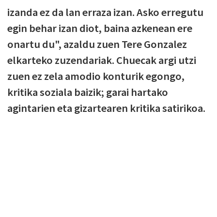
izanda ez da lan erraza izan. Asko erregutu
egin behar izan diot, baina azkenean ere
onartu du", azaldu zuen Tere Gonzalez
elkarteko zuzendariak. Chuecak argi utzi
zuen ez zela amodio konturik egongo,
kritika soziala baizik; garai hartako
agintarien eta gizartearen kritika satirikoa.