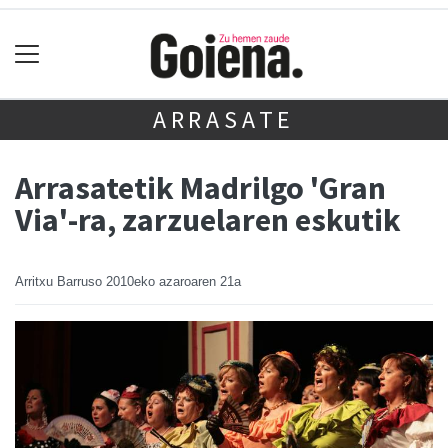
ARRASATE
Arrasatetik Madrilgo 'Gran
Via'-ra, zarzuelaren eskutik
Arritxu Barruso
2010eko azaroaren 21a