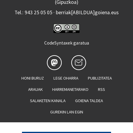
(Gipuzkoa)
Tel.: 943 25 05 05 · berriak[ABILDUA]goiena.eus
CodeSyntaxek garatua
HONI BURUZ
LEGE OHARRA
PUBLIZITATEA
ARAUAK
HARREMANETARAKO
RSS
SALAKETEN KANALA
GOIENA TALDEA
GUREKIN LAN EGIN