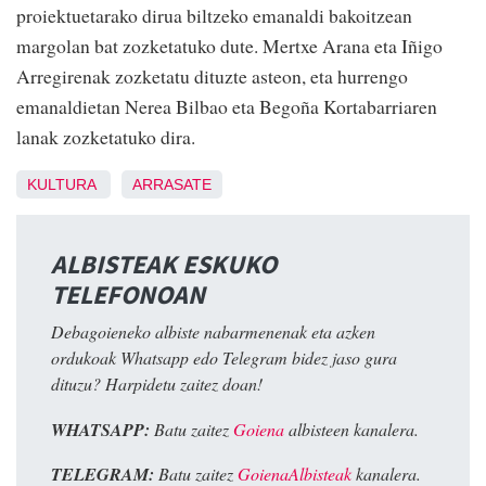
proiektuetarako dirua biltzeko emanaldi bakoitzean
margolan bat zozketatuko dute. Mertxe Arana eta Iñigo
Arregirenak zozketatu dituzte asteon, eta hurrengo
emanaldietan Nerea Bilbao eta Begoña Kortabarriaren
lanak zozketatuko dira.
KULTURA
ARRASATE
ALBISTEAK ESKUKO
TELEFONOAN
Debagoieneko albiste nabarmenenak eta azken
ordukoak Whatsapp edo Telegram bidez jaso gura
dituzu? Harpidetu zaitez doan!
WHATSAPP:
Batu zaitez
Goiena
albisteen kanalera.
TELEGRAM:
Batu zaitez
GoienaAlbisteak
kanalera.