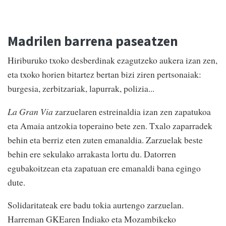
Madrilen barrena paseatzen
Hiriburuko txoko desberdinak ezagutzeko aukera izan zen,
eta txoko horien bitartez bertan bizi ziren pertsonaiak:
burgesia, zerbitzariak, lapurrak, polizia...
La Gran Via
zarzuelaren estreinaldia izan zen zapatukoa
eta Amaia antzokia toperaino bete zen. Txalo zaparradek
behin eta berriz eten zuten emanaldia. Zarzuelak beste
behin ere sekulako arrakasta lortu du. Datorren
egubakoitzean eta zapatuan ere emanaldi bana egingo
dute.
Solidaritateak ere badu tokia aurtengo zarzuelan.
Harreman GKEaren Indiako eta Mozambikeko