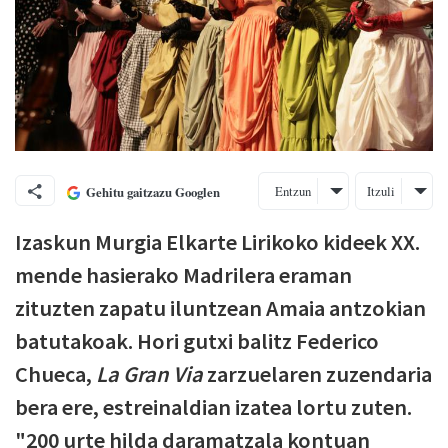
Entzun
Itzuli
Gehitu gaitzazu Googlen
Izaskun Murgia Elkarte Lirikoko kideek XX.
mende hasierako Madrilera eraman
zituzten zapatu iluntzean Amaia antzokian
batutakoak. Hori gutxi balitz Federico
Chueca,
La Gran Via
zarzuelaren zuzendaria
bera ere, estreinaldian izatea lortu zuten.
"200 urte hilda daramatzala kontuan