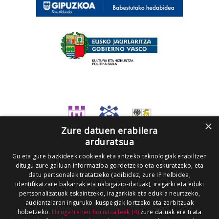
×
Zure datuen erabilera
arduratsua
Gu eta gure bazkideek cookieak eta antzeko teknologiak erabiltzen
ditugu zure gailuan informazioa gordetzeko eta eskuratzeko, eta
datu pertsonalak tratatzeko (adibidez, zure IP helbidea,
identifikatzaile bakarrak eta nabigazio-datuak), iragarki eta eduki
pertsonalizatuak eskaintzeko, iragarkiak eta edukia neurtzeko,
audientziaren inguruko ikuspegiak lortzeko eta zerbitzuak
hobetzeko.
Hirugarrenen hornitzaileek (4)
zure datuak ere trata