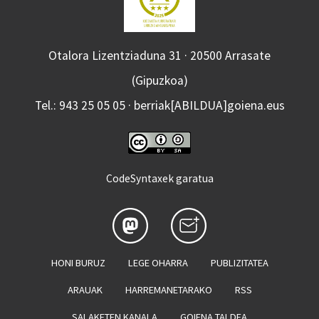
Otalora Lizentziaduna 31 · 20500 Arrasate
(Gipuzkoa)
Tel.: 943 25 05 05 · berriak[ABILDUA]goiena.eus
CodeSyntaxek garatua
HONI BURUZ
LEGE OHARRA
PUBLIZITATEA
ARAUAK
HARREMANETARAKO
RSS
SALAKETEN KANALA
GOIENA TALDEA