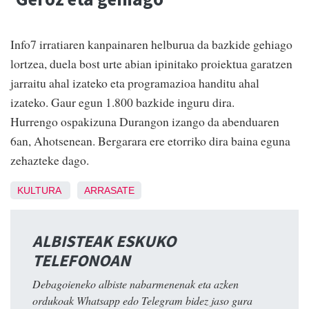
Info7 irratiaren kanpainaren helburua da bazkide gehiago
lortzea, duela bost urte abian ipinitako proiektua garatzen
jarraitu ahal izateko eta programazioa handitu ahal
izateko. Gaur egun 1.800 bazkide inguru dira.
Hurrengo ospakizuna Durangon izango da abenduaren
6an, Ahotsenean. Bergarara ere etorriko dira baina eguna
zehazteke dago.
KULTURA
ARRASATE
ALBISTEAK ESKUKO
TELEFONOAN
Debagoieneko albiste nabarmenenak eta azken
ordukoak Whatsapp edo Telegram bidez jaso gura