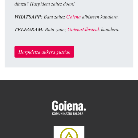
dituzu? Harpidetu zaitez doan!
WHATSAPP:
Batu zaitez
Goiena
albisteen kanalera.
TELEGRAM:
Batu zaitez
GoienaAlbisteak
kanalera.
Harpidetza aukera guztiak