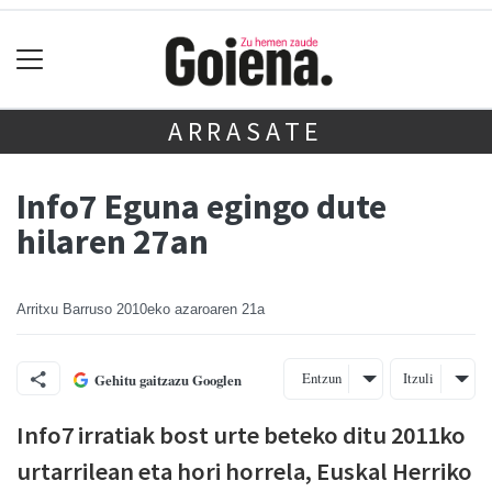
ARRASATE
Info7 Eguna egingo dute
hilaren 27an
Arritxu Barruso
2010eko azaroaren 21a
Entzun
Itzuli
Gehitu gaitzazu Googlen
Info7 irratiak bost urte beteko ditu 2011ko
urtarrilean eta hori horrela, Euskal Herriko