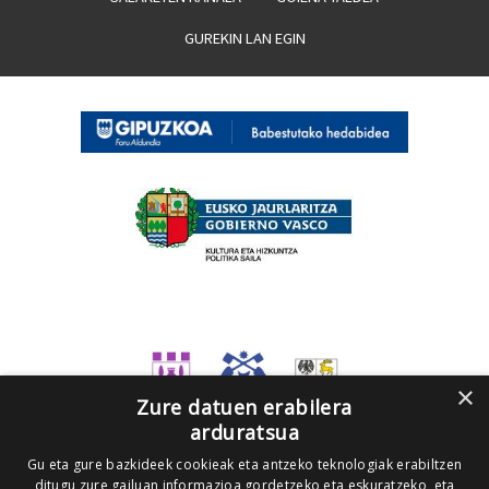
GUREKIN LAN EGIN
×
Zure datuen erabilera
arduratsua
Gu eta gure bazkideek cookieak eta antzeko teknologiak erabiltzen
ditugu zure gailuan informazioa gordetzeko eta eskuratzeko, eta