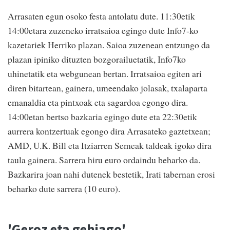
Arrasaten egun osoko festa antolatu dute. 11:30etik
14:00etara zuzeneko irratsaioa egingo dute Info7-ko
kazetariek Herriko plazan. Saioa zuzenean entzungo da
plazan ipiniko dituzten bozgorailuetatik, Info7ko
uhinetatik eta webgunean bertan. Irratsaioa egiten ari
diren bitartean, gainera, umeendako jolasak, txalaparta
emanaldia eta pintxoak eta sagardoa egongo dira.
14:00etan bertso bazkaria egingo dute eta 22:30etik
aurrera kontzertuak egongo dira Arrasateko gaztetxean;
AMD, U.K. Bill eta Itziarren Semeak taldeak igoko dira
taula gainera. Sarrera hiru euro ordaindu beharko da.
Bazkarira joan nahi dutenek bestetik, Irati tabernan erosi
beharko dute sarrera (10 euro).
'Geroz eta gehiago'