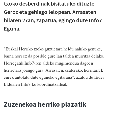
txoko desberdinak bisitatuko dituzte
Geroz eta gehiago lelopean. Arrasaten
hilaren 27an, zapatua, egingo dute Info7
Eguna.
"Euskal Herriko txoko guztietara heldu nahiko genuke,
baina hori ez da posible gure lan taldea murritza delako.
Horregatik Info7-ren aldeko mugimendua dagoen
herrietara joango gara. Arrasaten, esaterako, herritarrek
eurek antolatu dute eguneko egitaraua", azaldu du Eider
Elduaien Info7-ko koordinatzaileak.
Zuzenekoa herriko plazatik