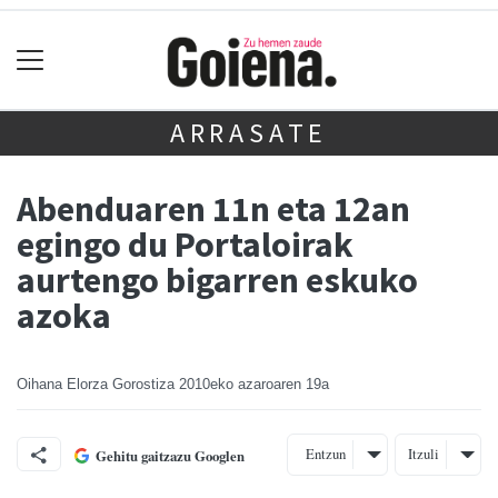
ARRASATE
Abenduaren 11n eta 12an
egingo du Portaloirak
aurtengo bigarren eskuko
azoka
Oihana Elorza Gorostiza
2010eko azaroaren 19a
Entzun
Itzuli
Gehitu gaitzazu Googlen