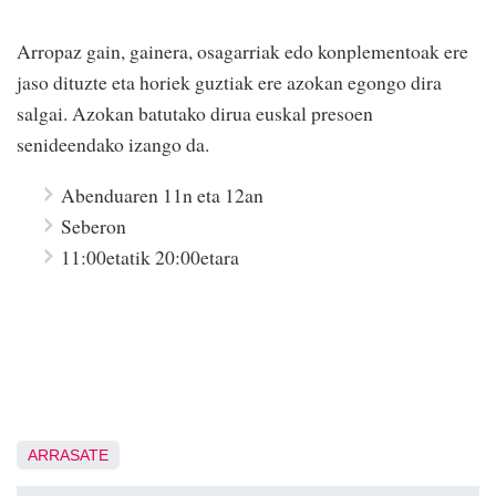
Arropaz gain, gainera, osagarriak edo konplementoak ere
jaso dituzte eta horiek guztiak ere azokan egongo dira
salgai.
Azokan batutako dirua euskal presoen
senideendako izango da.
Abenduaren 11n eta 12an
Seberon
11:00etatik 20:00etara
ARRASATE