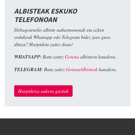
ALBISTEAK ESKUKO
TELEFONOAN
Debagoieneko albiste nabarmenenak eta azken
ordukoak Whatsapp edo Telegram bidez jaso gura
dituzu? Harpidetu zaitez doan!
WHATSAPP:
Batu zaitez
Goiena
albisteen kanalera.
TELEGRAM:
Batu zaitez
GoienaAlbisteak
kanalera.
Harpidetza aukera guztiak