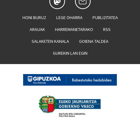
HONI BURUZ
LEGE OHARRA
PUBLIZITATEA
ARAUAK
HARREMANETARAKO
RSS
SALAKETEN KANALA
GOIENA TALDEA
GUREKIN LAN EGIN