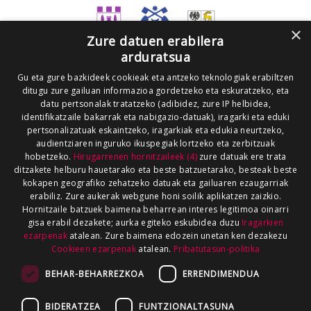
×
Zure datuen erabilera
arduratsua
Gu eta gure bazkideek cookieak eta antzeko teknologiak erabiltzen
ditugu zure gailuan informazioa gordetzeko eta eskuratzeko, eta
datu pertsonalak tratatzeko (adibidez, zure IP helbidea,
identifikatzaile bakarrak eta nabigazio-datuak), iragarki eta eduki
pertsonalizatuak eskaintzeko, iragarkiak eta edukia neurtzeko,
audientziaren inguruko ikuspegiak lortzeko eta zerbitzuak
hobetzeko.
Hirugarrenen hornitzaileek (4)
zure datuak ere trata
ditzakete helburu hauetarako eta beste batzuetarako, besteak beste
kokapen geografiko zehatzeko datuak eta gailuaren ezaugarriak
erabiliz. Zure aukerak webgune honi soilik aplikatzen zaizkio.
Hornitzaile batzuek baimena beharrean interes legitimoa oinarri
gisa erabil dezakete; aurka egiteko eskubidea duzu
Iragarkien
ezarpenak
atalean. Zure baimena edozein unetan ken dezakezu
Cookieen ezarpenak
atalean.
Pribatutasun-politika
BEHAR-BEHARREZKOA
ERRENDIMENDUA
BIDERATZEA
FUNTZIONALTASUNA