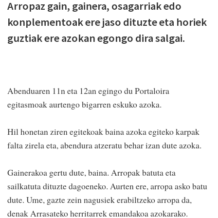
Arropaz gain, gainera, osagarriak edo
konplementoak ere jaso dituzte eta horiek
guztiak ere azokan egongo dira salgai.
Abenduaren 11n eta 12an egingo du Portaloira
egitasmoak aurtengo bigarren eskuko azoka.
Hil honetan ziren egitekoak baina azoka egiteko karpak
falta zirela eta, abendura atzeratu behar izan dute azoka.
Gainerakoa gertu dute, baina. Arropak batuta eta
sailkatuta dituzte dagoeneko. Aurten ere, arropa asko batu
dute. Ume, gazte zein nagusiek erabiltzeko arropa da,
denak Arrasateko herritarrek emandakoa azokarako.