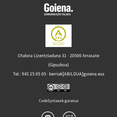
Otalora Lizentziaduna 31 · 20500 Arrasate
(Gipuzkoa)
Tel.: 943 25 05 05 · berriak[ABILDUA]goiena.eus
CodeSyntaxek garatua