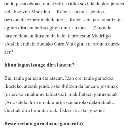
ondo pasatzekoak, eta atzetik kritika soziala dauka: jendea
zela bizi zen Madrilen… Kaleak, auzoak, jendea,
pertsonaia ezberdinak daude… Kaleak-eta pertsonalizatu
egiten dira eta berba egiten dute, auzoek… Zarzuela
hasten denean ikusten da kaleak protestan Madrilgo
Udalak erabaki duelako Garn Via egin, eta orduan eurek
zer?
Ehun lagun izango dira lanean?
Bai, taula gainean eta atzean. Izan ere, taula gainekoa
ikusteko, atzetik jende asko ibiltzen da lanean: jostunak
(urteroko emakume taldetxoa), makillatzen gaituztenak
(Arrasateko hiru emakume), eszenarioko dekoratuak…
Guztiak dira boluntarioak. Eskerrik asko, guztiei!
Beste zerbait gura duzue gaineratu?