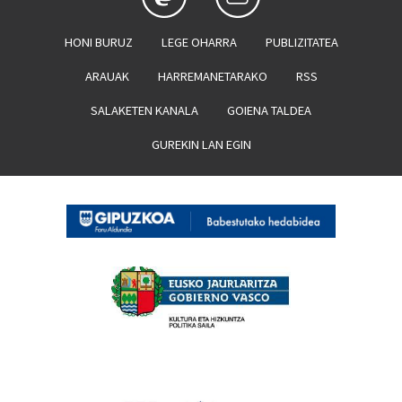
HONI BURUZ
LEGE OHARRA
PUBLIZITATEA
ARAUAK
HARREMANETARAKO
RSS
SALAKETEN KANALA
GOIENA TALDEA
GUREKIN LAN EGIN