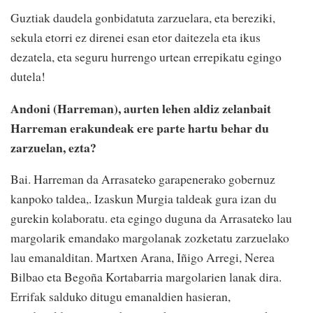
Guztiak daudela gonbidatuta zarzuelara, eta bereziki,
sekula etorri ez direnei esan etor daitezela eta ikus
dezatela, eta seguru hurrengo urtean errepikatu egingo
dutela!
Andoni (Harreman), aurten lehen aldiz zelanbait
Harreman erakundeak ere parte hartu behar du
zarzuelan, ezta?
Bai. Harreman da Arrasateko garapenerako gobernuz
kanpoko taldea,. Izaskun Murgia taldeak gura izan du
gurekin kolaboratu. eta egingo duguna da Arrasateko lau
margolarik emandako margolanak zozketatu zarzuelako
lau emanalditan. Martxen Arana, Iñigo Arregi, Nerea
Bilbao eta Begoña Kortabarria margolarien lanak dira.
Errifak salduko ditugu emanaldien hasieran,