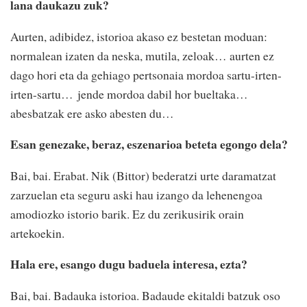
lana daukazu zuk?
Aurten, adibidez, istorioa akaso ez bestetan moduan:
normalean izaten da neska, mutila, zeloak… aurten ez
dago hori eta da gehiago pertsonaia mordoa sartu-irten-
irten-sartu… jende mordoa dabil hor bueltaka…
abesbatzak ere asko abesten du…
Esan genezake, beraz, eszenarioa beteta egongo dela?
Bai, bai. Erabat. Nik (Bittor) bederatzi urte daramatzat
zarzuelan eta seguru aski hau izango da lehenengoa
amodiozko istorio barik. Ez du zerikusirik orain
artekoekin.
Hala ere, esango dugu baduela interesa, ezta?
Bai, bai. Badauka istorioa. Badaude ekitaldi batzuk oso