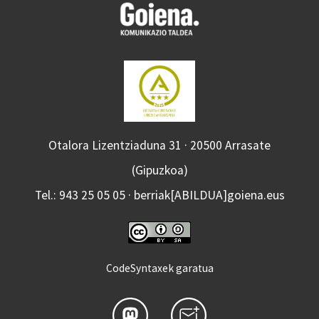
Otalora Lizentziaduna 31 · 20500 Arrasate
(Gipuzkoa)
Tel.: 943 25 05 05 · berriak[ABILDUA]goiena.eus
CodeSyntaxek garatua