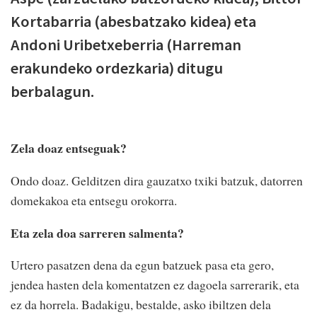
Kortabarria (abesbatzako kidea) eta
Andoni Uribetxeberria (Harreman
erakundeko ordezkaria) ditugu
berbalagun.
Zela doaz entseguak?
Ondo doaz. Gelditzen dira gauzatxo txiki batzuk, datorren
domekakoa eta entsegu orokorra.
Eta zela doa sarreren salmenta?
Urtero pasatzen dena da egun batzuek pasa eta gero,
jendea hasten dela komentatzen ez dagoela sarrerarik, eta
ez da horrela. Badakigu, bestalde, asko ibiltzen dela