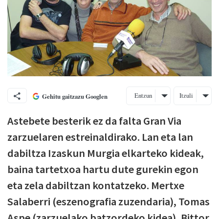
Entzun
Itzuli
Gehitu gaitzazu Googlen
Astebete besterik ez da falta Gran Via
zarzuelaren estreinaldirako. Lan eta lan
dabiltza Izaskun Murgia elkarteko kideak,
baina tartetxoa hartu dute gurekin egon
eta zela dabiltzan kontatzeko. Mertxe
Salaberri (eszenografia zuzendaria), Tomas
Aspe (zarzuelako batzordeko kidea), Bittor