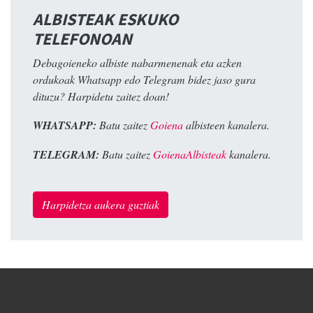
ALBISTEAK ESKUKO
TELEFONOAN
Debagoieneko albiste nabarmenenak eta azken
ordukoak Whatsapp edo Telegram bidez jaso gura
dituzu? Harpidetu zaitez doan!
WHATSAPP:
Batu zaitez
Goiena
albisteen kanalera.
TELEGRAM:
Batu zaitez
GoienaAlbisteak
kanalera.
Harpidetza aukera guztiak