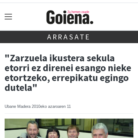
ARRASATE
"Zarzuela ikustera sekula
etorri ez direnei esango nieke
etortzeko, errepikatu egingo
dutela"
Ubane Madera
2010eko azaroaren 11