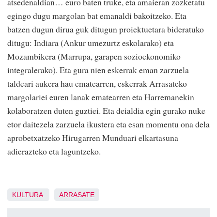
atsedenaldian… euro baten truke, eta amaieran zozketatu
egingo dugu margolan bat emanaldi bakoitzeko. Eta
batzen dugun dirua guk ditugun proiektuetara bideratuko
ditugu: Indiara (Ankur umezurtz eskolarako) eta
Mozambikera (Marrupa, garapen sozioekonomiko
integralerako). Eta gura nien eskerrak eman zarzuela
taldeari aukera hau ematearren, eskerrak Arrasateko
margolariei euren lanak ematearren eta Harremanekin
kolaboratzen duten guztiei. Eta deialdia egin gurako nuke
etor daitezela zarzuela ikustera eta esan momentu ona dela
aprobetxatzeko Hirugarren Munduari elkartasuna
adierazteko eta laguntzeko.
KULTURA
ARRASATE