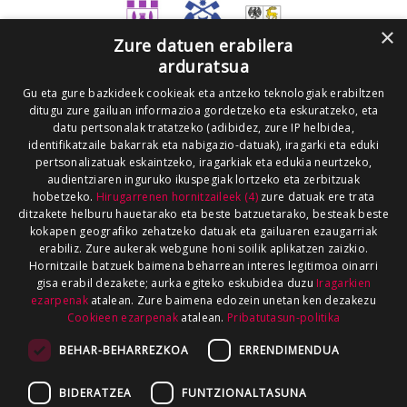
×
Zure datuen erabilera
arduratsua
Gu eta gure bazkideek cookieak eta antzeko teknologiak erabiltzen
ditugu zure gailuan informazioa gordetzeko eta eskuratzeko, eta
datu pertsonalak tratatzeko (adibidez, zure IP helbidea,
identifikatzaile bakarrak eta nabigazio-datuak), iragarki eta eduki
pertsonalizatuak eskaintzeko, iragarkiak eta edukia neurtzeko,
audientziaren inguruko ikuspegiak lortzeko eta zerbitzuak
hobetzeko.
Hirugarrenen hornitzaileek (4)
zure datuak ere trata
ditzakete helburu hauetarako eta beste batzuetarako, besteak beste
kokapen geografiko zehatzeko datuak eta gailuaren ezaugarriak
erabiliz. Zure aukerak webgune honi soilik aplikatzen zaizkio.
Hornitzaile batzuek baimena beharrean interes legitimoa oinarri
gisa erabil dezakete; aurka egiteko eskubidea duzu
Iragarkien
ezarpenak
atalean. Zure baimena edozein unetan ken dezakezu
Cookieen ezarpenak
atalean.
Pribatutasun-politika
BEHAR-BEHARREZKOA
ERRENDIMENDUA
BIDERATZEA
FUNTZIONALTASUNA