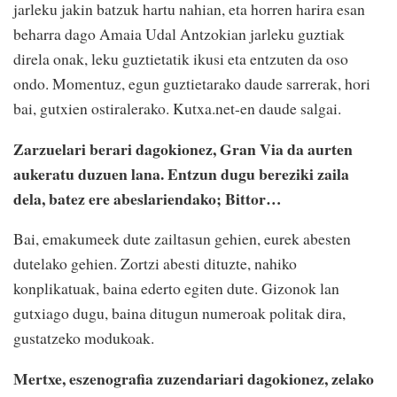
jarleku jakin batzuk hartu nahian, eta horren harira esan
beharra dago Amaia Udal Antzokian jarleku guztiak
direla onak, leku guztietatik ikusi eta entzuten da oso
ondo. Momentuz, egun guztietarako daude sarrerak, hori
bai, gutxien ostiralerako. Kutxa.net-en daude salgai.
Zarzuelari berari dagokionez, Gran Via da aurten
aukeratu duzuen lana. Entzun dugu bereziki zaila
dela, batez ere abeslariendako; Bittor…
Bai, emakumeek dute zailtasun gehien, eurek abesten
dutelako gehien. Zortzi abesti dituzte, nahiko
konplikatuak, baina ederto egiten dute. Gizonok lan
gutxiago dugu, baina ditugun numeroak politak dira,
gustatzeko modukoak.
Mertxe, eszenografia zuzendariari dagokionez, zelako